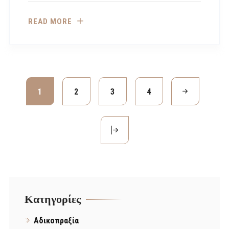
READ MORE
1
2
3
4
Kατηγορίες
Αδικοπραξία