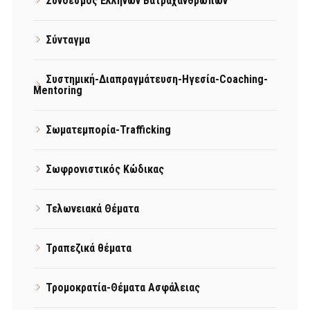
Σύνδεσμος Ελλήνων Βατραχανθρώπων
Σύνταγμα
Συστημική-Διαπραγμάτευση-Ηγεσία-Coaching-
Mentoring
Σωματεμπορία-Trafficking
Σωφρονιστικός Κώδικας
Τελωνειακά Θέματα
Τραπεζικά θέματα
Τρομοκρατία-Θέματα Ασφάλειας