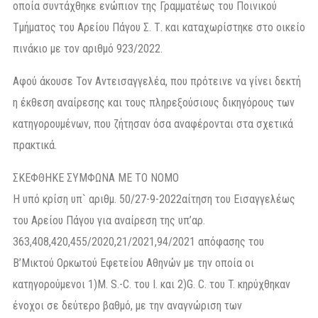
οποία συντάχθηκε ενώπιον της Γραμματέως του Ποινικού
Τμήματος του Αρείου Πάγου Σ. Τ. και καταχωρίστηκε στο οικείο
πινάκιο με τον αριθμό 923/2022.
Αφού άκουσε Τον Αντεισαγγελέα, που πρότεινε να γίνει δεκτή
η έκθεση αναίρεσης και τους πληρεξούσιους δικηγόρους των
κατηγορουμένων, που ζήτησαν όσα αναφέρονται στα σχετικά
πρακτικά.
ΣΚΕΦΘΗΚΕ ΣΥΜΦΩΝΑ ΜΕ ΤΟ ΝΟΜΟ
Η υπό κρίση υπ` αριθμ. 50/27-9-2022αίτηση του Εισαγγελέως
του Αρείου Πάγου για αναίρεση της υπ’αρ.
363,408,420,455/2020,21/2021,94/2021 απόφασης του
Β’Μικτού Ορκωτού Εφετείου Αθηνών με την οποία οι
κατηγορούμενοι 1)M. S.-C. του I. και 2)G. C. του T. κηρύχθηκαν
ένοχοι σε δεύτερο βαθμό, με την αναγνώριση των