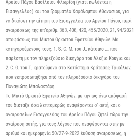
Αρείου Πάγου Βασίλειου Φλωρίδη (γιατί κωλύεται η
Εισαγγελέας) και του Γραμματέα Χαράλαμπου Αθανασίου, για
να δικάσει την αίτηση του Εισαγγελέα του Αρείου Πάγου, περί
αναιρέσεως της υπ’αριθμ. 363, 408, 420, 455/2020, 21, 94/2021
αποφάσεως του Μικτού Ορκωτού Εφετείου Αθηνών. Με
κατηγορούμενους τους: 1. S.-C. M. του J., κάτοικο …, που
παρέστη με τον πληρεξούσιο δικηγόρο του Αλέξιο Κούγια και
2. C. G. του T., κρατούμενο στο Κατάστημα Κράτησης Τρικάλων,
που εκπροσωπήθηκε από τον πληρεξούσιο δικηγόρο του
Παναγιώτη Μπαλακτάρη.
Το Μικτό Ορκωτό Εφετείο Αθηνών, με την ως άνω απόφασή
του διέταξε όσα λεπτομερώς αναφέρονται σ’ αυτή, και ο
αναιρεσείων Εισαγγελέας του Αρείου Πάγου ζητεί τώρα την
αναίρεση αυτής, για τους λόγους που αναφέρονται στην με
αριθμό και ημερομηνία 50/27-9-2022 έκθεση αναιρέσεως, η