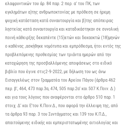
ελαφρυντικών του άρ. 84 παρ. 2 περ. α’ του ΠΚ, των
εγκλημάτων α)της ανθρωποκτονίας με πρόθεση σε ήρεμη
ψυχική κατάσταση κατά συναυτουργία και β)της απόπειρας
ληστείας κατά συναυτουργία και καταδικάστηκαν σε συνολική
ποινή κάθειρξης δεκαπέντε (15)ετών και δεκαοκτώ (18)μηνών
ο καθένας ,ασκήθηκε νομότυπα και εμπρόθεσμα, ήτοι εντός της
προβλεπόμενης προθεσμίας των τριάντα ημερών από την
καταχώρηση της προσβαλλόμενης αποφάσεως στο ειδικό
βιβλίο που έγινε στις2-9-2022, με δήλωση του ως άνω
Εισαγγελέως στον Γραμματέα του Αρείου Πάγου (άρθρα 462
περ. β’, 464, 473 παρ.3α, 474, 505 παρ.2α’ και 507 Κ.Ποιν. Δ.)
και για τους λόγους που αναφέρονται στο άρθρο 510 παρ. 1
στοιχ. Δ’ και Ε’του Κ.Ποιν.Δ., που αφορά την έλλειψη της, από
τα άρθρα 93 παρ. 3 του Συντάγματος και 139 του Κ.Π.Δ.,
απαιτούμενης ειδικής και εμπεριστατωμένης αιτιολογίας και