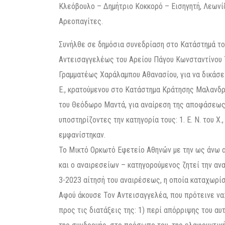
Κλεόβουλο – Δημήτριο Κοκκορό – Εισηγητή, Λεων
Αρεοπαγίτες.
Συνήλθε σε δημόσια συνεδρίαση στο Κατάστημά του
Αντεισαγγελέως του Αρείου Πάγου Κωνσταντίνου Τ
Γραμματέως Χαράλαμπου Αθανασίου, για να δικάσει
Ε., κρατούμενου στο Κατάστημα Κράτησης Μαλανδρ
του Θεόδωρο Μαντά, για αναίρεση της αποφάσεως
υποστηρίζοντες την κατηγορία τους: 1. Ε. Ν. του Χ., 2
εμφανίστηκαν.
Το Μικτό Ορκωτό Εφετείο Αθηνών με την ως άνω 
και o αναιρεσείων – κατηγορούμενος ζητεί την αν
3-2023 αίτησή του αναιρέσεως, η οποία καταχωρίστ
Αφού άκουσε Τον Αντεισαγγελέα, που πρότεινε να:
προς τις διατάξεις της: 1) περί απόρριψης του α