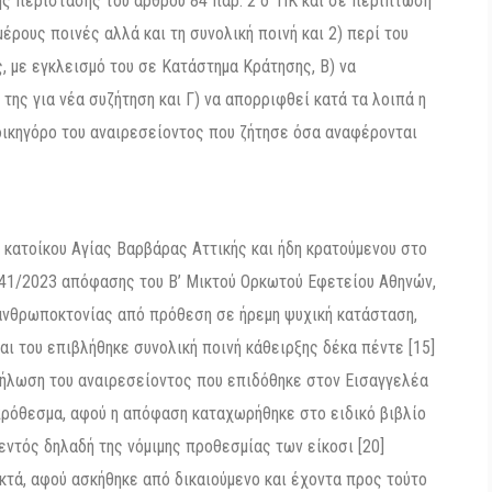
ς περίστασης του άρθρου 84 παρ. 2 δ’ ΠΚ και σε περίπτωση
ρους ποινές αλλά και τη συνολική ποινή και 2) περί του
ς, με εγκλεισμό του σε Κατάστημα Κράτησης, Β) να
της για νέα συζήτηση και Γ) να απορριφθεί κατά τα λοιπά η
δικηγόρο του αναιρεσείοντος που ζήτησε όσα αναφέρονται
., κατοίκου Αγίας Βαρβάρας Αττικής και ήδη κρατούμενου στο
, 841/2023 απόφασης του Β’ Μικτού Ορκωτού Εφετείου Αθηνών,
ανθρωποκτονίας από πρόθεση σε ήρεμη ψυχική κατάσταση,
ι του επιβλήθηκε συνολική ποινή κάθειρξης δέκα πέντε [15]
ε δήλωση του αναιρεσείοντος που επιδόθηκε στον Εισαγγελέα
μπρόθεσμα, αφού η απόφαση καταχωρήθηκε στο ειδικό βιβλίο
 εντός δηλαδή της νόμιμης προθεσμίας των είκοσι [20]
δεκτά, αφού ασκήθηκε από δικαιούμενο και έχοντα προς τούτο