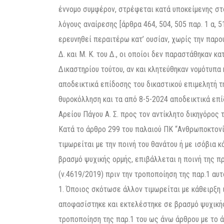
έννομο συμφέρον, στρέφεται κατά υποκείμενης στ
λόγους αναίρεσης [άρθρα 464, 504, 505 παρ. 1 α, 51
ερευνηθεί περαιτέρω κατ’ ουσίαν, χωρίς την παρουσ
Δ. και Μ. Κ. του Δ., οι οποίοι δεν παραστάθηκαν 
Δικαστηρίου τούτου, αν και κλητεύθηκαν νομότυπα
αποδεικτικά επίδοσης του δικαστικού επιμελητή τη
θυροκόλληση και τα από 8-5-2024 αποδεικτικά επί
Αρείου Πάγου Α. Σ. προς τον αντίκλητο δικηγόρος 
Κατά το άρθρο 299 του παλαιού ΠΚ “Ανθρωποκτονία με πρόθεση: 1. Όποιος με πρόθεση σκότωσε άλλον τιμωρείται με την ποινή του θανάτου ή με ισόβια κάθειρξη. 2. Αν η πράξη αποφασίστηκε και εκτελέστηκε σε βρασμό ψυχικής ορμής, επιβάλλεται η ποινή της πρόσκαιρης κάθειρξης”. Κατά το ταυτάριθμό άρθρο του νέου ΠΚ (ν.4619/2019) πριν την τροποποίηση της παρ.1 αυτού με το άρθρο 63 του ν.4855/2021 “Ανθρωποκτονία με δόλο 1. Όποιος σκότωσε άλλον τιμωρείται με κάθειρξη ισόβια ή πρόσκαιρη τουλάχιστον δέκα ετών. 2. Αν η πράξη αποφασίστηκε και εκτελέστηκε σε βρασμό ψυχικής ορμής, επιβάλλεται κάθειρξη”. Μετά δε την παραπάνω τροποποίηση της παρ.1 του ως άνω άρθρου με το άρθρο 63 του Ν. 4855/2021 “Ανθρωποκτονία με δόλο 1. Όποιος σκότωσε άλλον τιμωρείται με ισόβια κάθειρξη. 2. Αν η πράξη αποφασίστηκε και εκτελέστηκε σε βρασμό ψυχικής ορμής, επιβάλλεται κάθειρξη”. Από το συνδυασμό των διατάξεων αυτών προκύπτει ότι διαφέρουν μόνο ως προς την ποινική μεταχείριση του δράστη ανθρωποκτονίας με πρόθεση (δόλο) και ότι ευμενέστερη για τον κατηγορούμενο, ως προς την ποινή, είναι η διάταξη του άρθρου 299 του ν.4619/2019. Καθόσον όμως αφορά τη στοιχειοθέτηση του εγκλήματος της ανθρωποκτονίας με δόλο, οι διατάξεις ουδόλως διαφέρουν και προς τούτο απαιτείται αντικειμενικώς μεν, η αφαίρεση της ζωής άλλου ανθρώπου, με θετική ενέργεια ή παράλειψη οφειλόμενης από το νόμο ενέργειας, υποκειμενικώς δε, δόλος, άμεσος ή ενδεχόμενος. Ειδικότερα, για την αντικειμενική στοιχειοθέτηση του κακουργήματος της ανθρωποκτονίας από πρόθεση απαιτείται είτε θετική ενέργεια, δηλαδή άμεση ή έμμεση επίδραση επί του σώματος του θύματος, είτε παράλειψη οφειλόμενης ενέργειας κατά το άρθρο 15, που οδηγεί αιτιωδώς στην οριστική ανακοπή της λειτουργίας του εγκεφάλου του θύματος και συνεπώς, στον θάνατό του, εφόσον η ανθρωποκτονία είναι έγκλημα αποτελέσματος. Καθόσον αφορά δε, την αφαίρεση της ζωής άλλου με ενέργεια, η επίδραση επί του σώματος του θύματος μπορεί να γίνει με οποιονδήποτε τρόπο, δεδομένου ότι στο ως άνω άρθρο δεν τυποποιείται ορισμένη συμπεριφορά. Γι’ αυτό είναι ποινικώς αδιάφορη η ενέργεια (και το μέσο) με την οποία ο δράστης επέδρασε επί του σώματος του θύματος, αρκεί με επίδρασή του επί του σώματος του θύματος να το οδήγησε στον θάνατο. Ούτε για τη στοιχειοθέτηση της αντικειμενικής υπόστασης του κακουργήματος της ανθρωποκτονίας με ενέργεια απαιτείται να εξειδικεύεται από το Δικαστήριο η επίδραση αυτή του δράστη επί του σώματος του θύματος, που ενδέχεται να μην μπορεί να διαπιστωθεί επακριβώς, ιδίως αν δεν έχει ανευρεθεί η σορός του θύματος, ούτε, άλλωστε, απαιτείται για την αντικειμενική στοιχειοθέτηση του εγκλήματος αυτού η ανεύρεση της σορού του θύματος, αφού ο δράστης μπορεί να την έχει αποκρύψει επιμελώς, έτσι ώστε, να μην μπορεί αυτή να βρεθεί (ΑΠ 497/2021). Συνακόλουθα, αν το Δικαστήριο σχηματίσει δικανική πεποίθηση ότι ο κατηγορούμενος αφαίρεσε με ενέργεια τη ζωή του θύματος, δεν απαιτείται η εξειδίκευση του τρόπου και του μέσου με τα οποία ο δράστης επέφερε με ενέργειά του τον θάνατο, αφού το άρθρο 299 ΠΚ καλύπτει κάθε τρόπο τέλεσης. Η εξειδίκευση του τρόπου τέλεσης απαιτείται μόνο σε περίπτωση αρνητικού ισχυρισμού του κατηγορουμένου σχετικώς με το αν η ενέργειά του, την οποία, ωστόσο, οφείλει ο ίδιος να προσδιορίζει για να είναι ορισμένος ο ισχυρισμός του, συνδέεται αιτιωδώς με τον θάνατο του θύματος. Για την υποκειμενική δε στοιχειοθέτηση του κακουργήματος της ανθρωποκτονίας με πρόθεση, απαιτείται δόλος, που περιλαμβάνει τη γνώση των αντικειμενικών στοιχείων της πράξης και τη θέληση καταστροφής της ζωής του άλλου ανθρώπου. Ο δόλος πρέπει δε να κατευθύνεται προς την αφαίρεση της ζωής άλλου (άμεσος δόλος), ενώ αρκεί για τη θεμελίωση της υποκειμενικής υποστάσεως της άνω ανθρωποκτονίας και ενδεχόμενος δόλος. Με άμεσο δόλο ενεργεί εκείνος που θέλει την παραγωγή του εγκληματικού αποτελέσματος, δηλαδή την καταστροφή της ζωής του άλλου ανθρώπου, καθώς και αυτός που δεν το επιδιώκει, αλλά προβλέπει ότι τούτο αποτελεί αναγκαία συνέπεια της πράξης του και δεν αφίσταται αυτής, ενώ με ενδεχόμενο δόλο πράττει εκείνος που προβλέπει ως δυνατό το άνω εγκληματικό αποτέλεσμα και το αποδέχεται. Επίσης, από τη διατύπωση του προαναφερόμενου άρθρου 299 ΠΚ συνάγεται, ότι για την ποινική μεταχείριση του δράστη της ανθρωποκτονίας με πρόθεση γίνεται διάκριση του δόλου σε δύο διαβαθμίσεις, ήτοι σε προμελετημένο (της παρ. 1) και απρομελέτητο (της παρ. 2), όταν υπάρχει βρασμός ψυχικής ορμής. Στην πρώτη περίπτωση απαιτείται ψυχική ηρεμία του δράστη είτε κατά την απόφαση είτε κατά την εκτέλεση της πράξης, μολονότι αυτό δεν αναφέρεται ρητώς στη διάταξη, ενώ στη δεύτερη περίπτωση απαιτείται ο δράστης να βρίσκεται υπό το κράτος ψυχικής υπερδιέγερσης και κατά τη λήψη της απόφασης και κατά την εκτέλεση της ανθρωποκτονίας, γιατί, αν λείπει ο βρασμός ψυχικής ορμής σε ένα από τα στάδια αυτά, δεν συντρέχουν οι όροι εφαρμογής της παρ. 2 του άρθρου 299 ΠΚ για την επιεικέστερη μεταχείριση του δρά