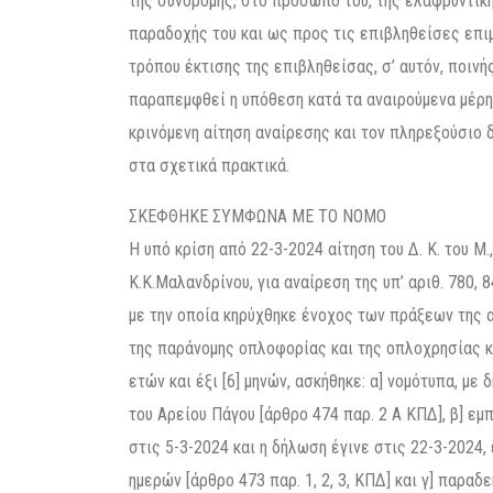
της συνδρομής, στο πρόσωπο του, της ελαφρυντική
παραδοχής του και ως προς τις επιβληθείσες επιμέ
τρόπου έκτισης της επιβληθείσας, σ’ αυτόν, ποινή
παραπεμφθεί η υπόθεση κατά τα αναιρούμενα μέρη 
κρινόμενη αίτηση αναίρεσης και τον πληρεξούσιο 
στα σχετικά πρακτικά.
ΣΚΕΦΘΗΚΕ ΣΥΜΦΩΝΑ ΜΕ ΤΟ ΝΟΜΟ
Η υπό κρίση από 22-3-2024 αίτηση του Δ. Κ. του Μ
Κ.Κ.Μαλανδρίνου, για αναίρεση της υπ’ αριθ. 780
με την οποία κηρύχθηκε ένοχος των πράξεων της 
της παράνομης οπλοφορίας και της οπλοχρησίας κα
ετών και έξι [6] μηνών, ασκήθηκε: α] νομότυπα, μ
του Αρείου Πάγου [άρθρο 474 παρ. 2 Α ΚΠΔ], β] ε
στις 5-3-2024 και η δήλωση έγινε στις 22-3-2024,
ημερών [άρθρο 473 παρ. 1, 2, 3, ΚΠΔ] και γ] παρα