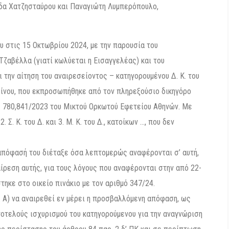
ίδα Χατζησταύρου και Παναγιώτη Λυμπερόπουλο,
 στις 15 Οκτωβρίου 2024, με την παρουσία του
ζαβέλλα (γιατί κωλύεται η Εισαγγελέας) και του
 την αίτηση του αναιρεσείοντος – κατηγορουμένου Δ. Κ. του
ίνου, που εκπροσωπήθηκε από τον πληρεξούσιο δικηγόρο
 780,841/2023 του Μικτού Ορκωτού Εφετείου Αθηνών. Με
. Σ. Κ. του Δ. και 3. Μ. Κ. του Δ., κατοίκων …, που δεν
απόφασή του διέταξε όσα λεπτομερώς αναφέρονται σ’ αυτή,
αίρεση αυτής, για τους λόγους που αναφέρονται στην από 22-
ηκε στο οικείο πινάκιο με τον αριθμό 347/24.
 Α) να αναιρεθεί εν μέρει η προσβαλλόμενη απόφαση, ως
υτοτελούς ισχυρισμού του κατηγορούμενου για την αναγνώριση