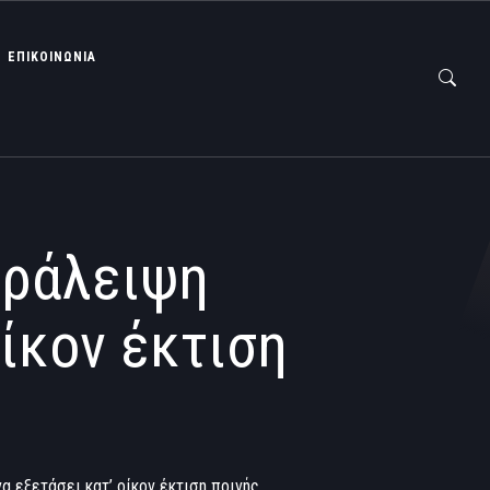
ΕΠΙΚΟΙΝΩΝΙΑ
αράλειψη
οίκον έκτιση
 εξετάσει κατ’ οίκον έκτιση ποινής