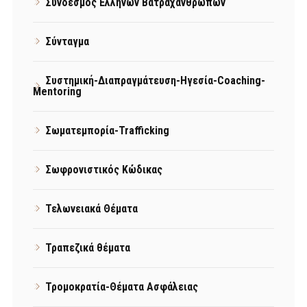
Σύνδεσμος Ελλήνων Βατραχανθρώπων
Σύνταγμα
Συστημική-Διαπραγμάτευση-Ηγεσία-Coaching-
Mentoring
Σωματεμπορία-Trafficking
Σωφρονιστικός Κώδικας
Τελωνειακά Θέματα
Τραπεζικά θέματα
Τρομοκρατία-Θέματα Ασφάλειας