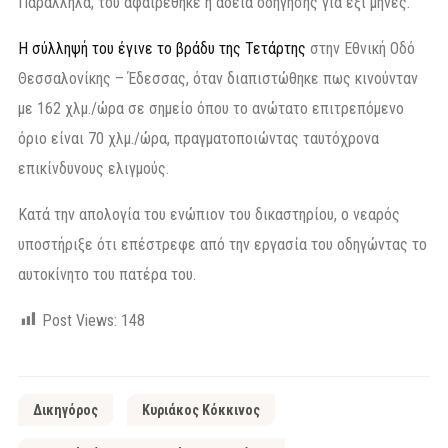
Παράλληλα, του αφαιρέθηκε η άδεια οδήγησης για έξι μήνες.
Η σύλληψή του έγινε το βράδυ της Τετάρτης
στην Εθνική Οδό
Θεσσαλονίκης – Έδεσσας, όταν διαπιστώθηκε πως κινούνταν
με 162 χλμ./ώρα σε σημείο όπου το ανώτατο επιτρεπόμενο
όριο είναι 70 χλμ./ώρα, πραγματοποιώντας ταυτόχρονα
επικίνδυνους ελιγμούς.
Κατά την απολογία του ενώπιον του δικαστηρίου, ο νεαρός
υποστήριξε ότι επέστρεφε από την εργασία του οδηγώντας το
αυτοκίνητο του πατέρα του.
Post Views:
148
Δικηγόρος
Κυριάκος Κόκκινος