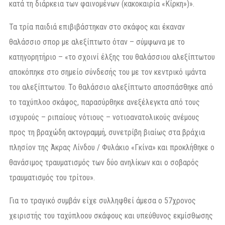
κατά τη διάρκεια των φαινομένων (κακοκαιρία «Κίρκη»)».
Τα τρία παιδιά επιβιβάστηκαν στο σκάφος και έκαναν
θαλάσσιο σπορ με αλεξίπτωτο όταν – σύμφωνα με το
κατηγορητήριο – «το σχοινί έλξης του θαλάσσιου αλεξίπτωτου
αποκόπηκε στο σημείο σύνδεσής του με τον κεντρικό ιμάντα
του αλεξίπτωτου. Το θαλάσσιο αλεξίπτωτο αποσπάσθηκε από
το ταχύπλοο σκάφος, παρασύρθηκε ανεξέλεγκτα από τους
ισχυρούς – ριπαίους νότιους – νοτιοανατολικούς ανέμους
προς τη βραχώδη ακτογραμμή, συνετρίβη βιαίως στα βράχια
πλησίον της Άκρας Λίνδου / Φυλάκιο «Γκίνα» και προκλήθηκε ο
θανάσιμος τραυματισμός των δύο ανηλίκων και ο σοβαρός
τραυματισμός του τρίτου».
Για το τραγικό συμβάν είχε συλληφθεί άμεσα ο 57χρονος
χειριστής του ταχύπλοου σκάφους και υπεύθυνος εκμίσθωσης