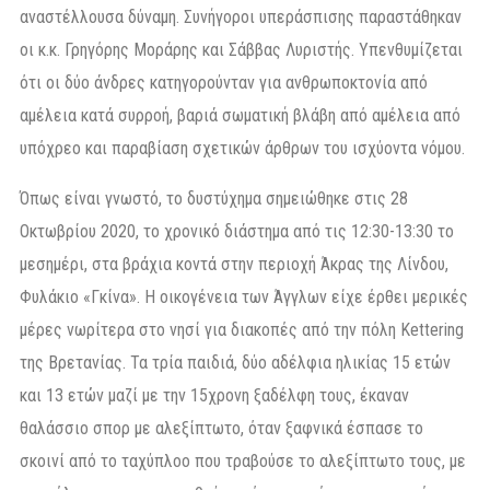
αναστέλλουσα δύναμη. Συνήγοροι υπεράσπισης παραστάθηκαν
οι κ.κ. Γρηγόρης Μοράρης και Σάββας Λυριστής. Υπενθυμίζεται
ότι οι δύο άνδρες κατηγορούνταν για ανθρωποκτονία από
αμέλεια κατά συρροή, βαριά σωματική βλάβη από αμέλεια από
υπόχρεο και παραβίαση σχετικών άρθρων του ισχύοντα νόμου.
Όπως είναι γνωστό, το δυστύχημα σημειώθηκε στις 28
Οκτωβρίου 2020, το χρονικό διάστημα από τις 12:30-13:30 το
μεσημέρι, στα βράχια κοντά στην περιοχή Άκρας της Λίνδου,
Φυλάκιο «Γκίνα». Η οικογένεια των Άγγλων είχε έρθει μερικές
μέρες νωρίτερα στο νησί για διακοπές από την πόλη Kettering
της Βρετανίας. Τα τρία παιδιά, δύο αδέλφια ηλικίας 15 ετών
και 13 ετών μαζί με την 15χρονη ξαδέλφη τους, έκαναν
θαλάσσιο σπορ με αλεξίπτωτο, όταν ξαφνικά έσπασε το
σκοινί από το ταχύπλοο που τραβούσε το αλεξίπτωτο τους, με