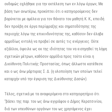
ουδαμώς οχλήθηκε για την εκτέλεση των εν λόγω έργων, Με
βάση των ανωτέρω, προκύπτει ότι ο κατηγορούμενος δεν
βαρύνεται με αμέλεια για τον θάνατο του μαθητή Κ. Κ., επειδή
δεν προέβη σε έργα περίφραξης και σηματοδότησης της
περιοχής λόγω της επικινδυνότητας της, καθόσον δεν έλαβε
αρμοδίως εντολή να προβεί σε αυτές τις ενέργειες. Ούτε
εξάλλου, όφειλε ως εκ της ιδιότητας του να εισηγηθεί τη λήψη
σχετικών μέτρων, καθόσον αρμόδια προς τούτο είναι η
Διεύθυνση Πολιτικής Προστασίας, όπως άλλωστε κατέθεσε
και ο ως άνω μάρτυρας Σ. Δ. (η υλοποίηση των οποίων τελεί
καταρχήν υπό την έγκριση της Διεύθυνσης Δασών).
Τέλος, σχετικά με τα αναφερόμενα στο κατηγορητήριο ότι
“βάσει της παρ. του ως άνω εγγράφου ο Δήμος Κερατσινίου,
διά των υπευθύνων οργάνων του ως χρησάμενος έχει