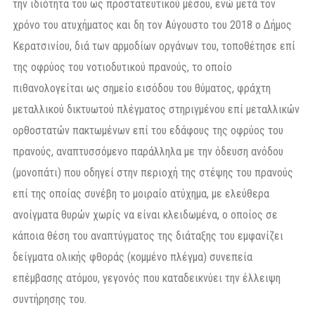
την ιδιότητα του ως προστατευτικού μέσου, ενώ μετά τον
χρόνο του ατυχήματος και δη τον Αύγουστο του 2018 ο Δήμος
Κερατσινίου, διά των αρμοδίων οργάνων του, τοποθέτησε επί
της οφρύος του νοτιοδυτικού πρανούς, το οποίο
πιθανολογείται ως σημείο εισόδου του θύματος, φράχτη
μεταλλικού δικτυωτού πλέγματος στηριγμένου επί μεταλλικών
ορθοστατών πακτωμένων επί του εδάφους της οφρύος του
πρανούς, αναπτυσσόμενο παράλληλα με την όδευση ανόδου
(μονοπάτι) που οδηγεί στην περιοχή της στέψης του πρανούς
επί της οποίας συνέβη το μοιραίο ατύχημα, με ελεύθερα
ανοίγματα θυρών χωρίς να είναι κλειδωμένα, ο οποίος σε
κάποια θέση του αναπτύγματος της διάταξης του εμφανίζει
δείγματα ολικής φθοράς (κομμένο πλέγμα) συνεπεία
επέμβασης ατόμου, γεγονός που καταδεικνύει την έλλειψη
συντήρησης του.