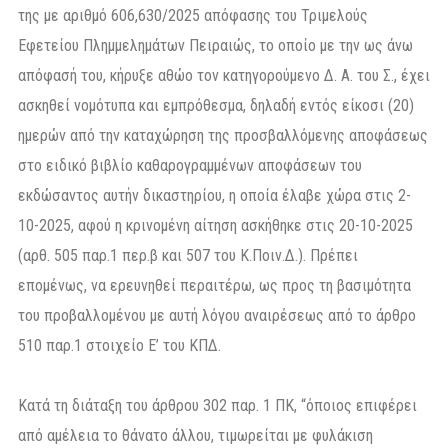
της με αριθμό 606,630/2025 απόφασης του Τριμελούς
Εφετείου Πλημμελημάτων Πειραιώς, το οποίο με την ως άνω
απόφασή του, κήρυξε αθώο τον κατηγορούμενο Δ. Α. του Σ., έχει
ασκηθεί νομότυπα και εμπρόθεσμα, δηλαδή εντός είκοσι (20)
ημερών από την καταχώρηση της προσβαλλόμενης αποφάσεως
στο ειδικό βιβλίο καθαρογραμμένων αποφάσεων του
εκδώσαντος αυτήν δικαστηρίου, η οποία έλαβε χώρα στις 2-
10-2025, αφού η κρινομένη αίτηση ασκήθηκε στις 20-10-2025
(αρθ. 505 παρ.1 περ.β και 507 του Κ.Ποιν.Δ.). Πρέπει
επομένως, να ερευνηθεί περαιτέρω, ως προς τη βασιμότητα
του προβαλλομένου με αυτή λόγου αναιρέσεως από το άρθρο
510 παρ.1 στοιχείο Ε’ του ΚΠΔ.
Κατά τη διάταξη του άρθρου 302 παρ. 1 ΠΚ, “όποιος επιφέρει
από αμέλεια το θάνατο άλλου, τιμωρείται με φυλάκιση