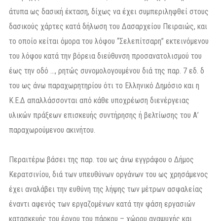
άτυπα ως δασική έκταση, δίχως να έχει συμπεριληφθεί στους
δασικούς χάρτες κατά δήλωση του Δασαρχείου Πειραιώς, και
το οποίο κείται όμορα του λόφου “Σελεπίτσαρη” εκτεινόμενου
του λόφου κατά την βόρεια διεύθυνση προσανατολισμού του
έως την οδό …, ρητώς συνομολογουμένου διά της παρ. 7 εδ. δ
του ως άνω παραχωρητηρίου ότι το Ελληνικό Δημόσιο και η
Κ.Ε.Δ απαλλάσσονται από κάθε υποχρέωση διενέργειας
υλικών πράξεων επισκευής συντήρησης ή βελτίωσης του Α’
παραχωρούμενου ακινήτου.
Περαιτέρω βάσει της παρ. του ως άνω εγγράφου ο Δήμος
Κερατσινίου, διά των υπευθύνων οργάνων του ως χρησάμενος
έχει αναλάβει την ευθύνη της λήψης των μέτρων ασφαλείας
έναντι αφενός των εργαζομένων κατά την φάση εργασιών
κατασκευής του έργου του πάρκου – χώρου αναψυχής και