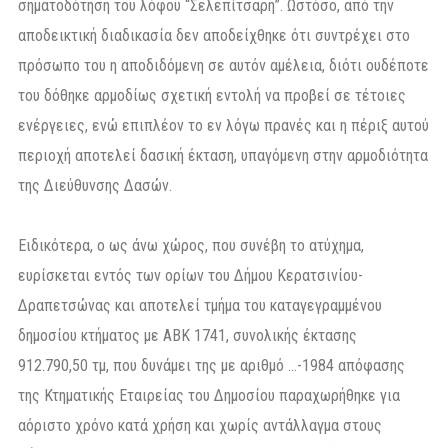
σηματοδότηση του λόφου “Σελεπίτσαρη”. Ωστόσο, από την
αποδεικτική διαδικασία δεν αποδείχθηκε ότι συντρέχει στο
πρόσωπο του η αποδιδόμενη σε αυτόν αμέλεια, διότι ουδέποτε
του δόθηκε αρμοδίως σχετική εντολή να προβεί σε τέτοιες
ενέργειες, ενώ επιπλέον το εν λόγω πρανές και η πέριξ αυτού
περιοχή αποτελεί δασική έκταση, υπαγόμενη στην αρμοδιότητα
της Διεύθυνσης Δασών.
Ειδικότερα, ο ως άνω χώρος, που συνέβη το ατύχημα,
ευρίσκεται εντός των ορίων του Δήμου Κερατσινίου-
Δραπετσώνας και αποτελεί τμήμα του καταγεγραμμένου
δημοσίου κτήματος με ΑΒΚ 1741, συνολικής έκτασης
912.790,50 τμ, που δυνάμει της με αριθμό …-1984 απόφασης
της Κτηματικής Εταιρείας του Δημοσίου παραχωρήθηκε για
αόριστο χρόνο κατά χρήση και χωρίς αντάλλαγμα στους