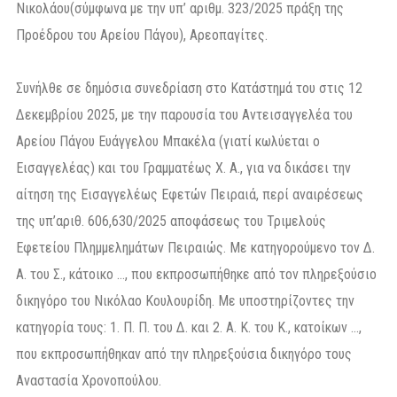
Νικολάου(σύμφωνα με την υπ’ αριθμ. 323/2025 πράξη της
Προέδρου του Αρείου Πάγου), Αρεοπαγίτες.
Συνήλθε σε δημόσια συνεδρίαση στο Κατάστημά του στις 12
Δεκεμβρίου 2025, με την παρουσία του Αντεισαγγελέα του
Αρείου Πάγου Ευάγγελου Μπακέλα (γιατί κωλύεται ο
Εισαγγελέας) και του Γραμματέως Χ. Α., για να δικάσει την
αίτηση της Εισαγγελέως Εφετών Πειραιά, περί αναιρέσεως
της υπ’αριθ. 606,630/2025 αποφάσεως του Τριμελούς
Εφετείου Πλημμελημάτων Πειραιώς. Με κατηγορούμενο τον Δ.
Α. του Σ., κάτοικο …, που εκπροσωπήθηκε από τον πληρεξούσιο
δικηγόρο του Νικόλαο Κουλουρίδη. Με υποστηρίζοντες την
κατηγορία τους: 1. Π. Π. του Δ. και 2. Α. Κ. του Κ., κατοίκων …,
που εκπροσωπήθηκαν από την πληρεξούσια δικηγόρο τους
Αναστασία Χρονοπούλου.