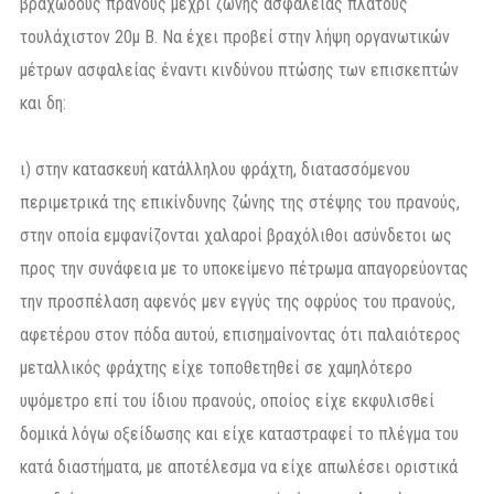
βραχώδους πρανούς μέχρι ζώνης ασφαλείας πλάτους
τουλάχιστον 20μ Β. Να έχει προβεί στην λήψη οργανωτικών
μέτρων ασφαλείας έναντι κινδύνου πτώσης των επισκεπτών
και δη:
ι) στην κατασκευή κατάλληλου φράχτη, διατασσόμενου
περιμετρικά της επικίνδυνης ζώνης της στέψης του πρανούς,
στην οποία εμφανίζονται χαλαροί βραχόλιθοι ασύνδετοι ως
προς την συνάφεια με το υποκείμενο πέτρωμα απαγορεύοντας
την προσπέλαση αφενός μεν εγγύς της οφρύος του πρανούς,
αφετέρου στον πόδα αυτού, επισημαίνοντας ότι παλαιότερος
μεταλλικός φράχτης είχε τοποθετηθεί σε χαμηλότερο
υψόμετρο επί του ίδιου πρανούς, οποίος είχε εκφυλισθεί
δομικά λόγω οξείδωσης και είχε καταστραφεί το πλέγμα του
κατά διαστήματα, με αποτέλεσμα να είχε απωλέσει οριστικά