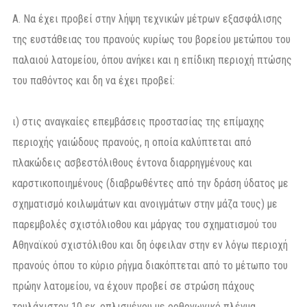
Α. Να έχει προβεί στην λήψη τεχνικών μέτρων εξασφάλισης
της ευστάθειας του πρανούς κυρίως του βορείου μετώπου του
παλαιού λατομείου, όπου ανήκει και η επίδικη περιοχή πτώσης
του παθόντος και δη να έχει προβεί:
ι) στις αναγκαίες επεμβάσεις προστασίας της επίμαχης
περιοχής γαιώδους πρανούς, η οποία καλύπτεται από
πλακώδεις ασβεστόλιθους έντονα διαρρηγμένους και
καρστικοποιημένους (διαβρωθέντες από την δράση ύδατος με
σχηματισμό κοιλωμάτων και ανοιγμάτων στην μάζα τους) με
παρεμβολές σχιστόλιοθου και μάργας του σχηματισμού του
Αθηναϊκού σχιστόλιθου και δη όφειλαν στην εν λόγω περιοχή
πρανούς όπου το κύριο ρήγμα διακόπτεται από το μέτωπο του
πρώην λατομείου, να έχουν προβεί σε στρώση πάχους
τουλάχιστον 10 εκ, οπλισμένου με ορθογωνικό πλέγμα