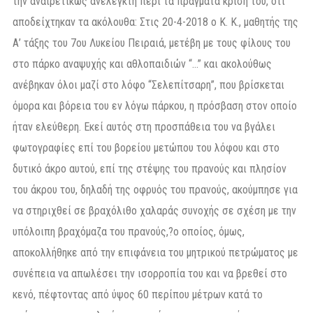
την αναιρετικώς ανέλεγκτη περί τα πράγματα κρίση του, ότι
αποδείχτηκαν τα ακόλουθα: Στις 20-4-2018 ο Κ. Κ., μαθητής της
Α’ τάξης του 7ου Λυκείου Πειραιά, μετέβη με τους φίλους του
στο πάρκο αναψυχής και αθλοπαιδιών “…” και ακολούθως
ανέβηκαν όλοι μαζί στο λόφο “Σελεπίτσαρη”, που βρίσκεται
όμορα και βόρεια του εν λόγω πάρκου, η πρόσβαση στον οποίο
ήταν ελεύθερη. Εκεί αυτός στη προσπάθεια του να βγάλει
φωτογραφίες επί του βορείου μετώπου του λόφου και στο
δυτικό άκρο αυτού, επί της στέψης του πρανούς και πλησίον
του άκρου του, δηλαδή της οφρυός του πρανούς, ακούμπησε για
να στηριχθεί σε βραχόλιθο χαλαράς συνοχής σε σχέση με την
υπόλοιπη βραχόμαζα του πρανούς,?ο οποίος, όμως,
αποκολλήθηκε από την επιφάνεια του μητρικού πετρώματος με
συνέπεια να απωλέσει την ισορροπία του και να βρεθεί στο
κενό, πέφτοντας από ύψος 60 περίπου μέτρων κατά το