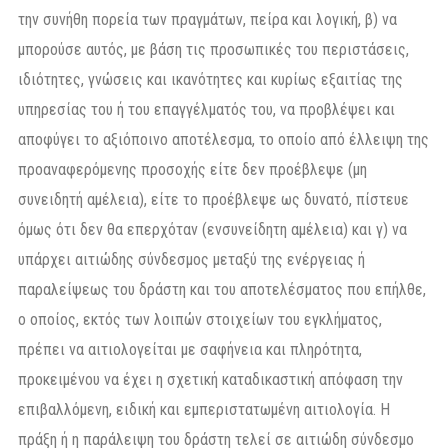
την συνήθη πορεία των πραγμάτων, πείρα και λογική, β) να
μπορούσε αυτός, με βάση τις προσωπικές του περιστάσεις,
ιδιότητες, γνώσεις και ικανότητες και κυρίως εξαιτίας της
υπηρεσίας του ή του επαγγέλματός του, να προβλέψει και
αποφύγει το αξιόποινο αποτέλεσμα, το οποίο από έλλειψη της
προαναφερόμενης προσοχής είτε δεν προέβλεψε (μη
συνειδητή αμέλεια), είτε το προέβλεψε ως δυνατό, πίστευε
όμως ότι δεν θα επερχόταν (ενσυνείδητη αμέλεια) και γ) να
υπάρχει αιτιώδης σύνδεσμος μεταξύ της ενέργειας ή
παραλείψεως του δράστη και του αποτελέσματος που επήλθε,
ο οποίος, εκτός των λοιπών στοιχείων του εγκλήματος,
πρέπει να αιτιολογείται με σαφήνεια και πληρότητα,
προκειμένου να έχει η σχετική καταδικαστική απόφαση την
επιβαλλόμενη, ειδική και εμπεριστατωμένη αιτιολογία. Η
πράξη ή η παράλειψη του δράστη τελεί σε αιτιώδη σύνδεσμο