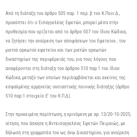
Από τη διάταξη του άρθρο 505 παρ. 1 περ. β του Κ.Ποιν.Δ.,
προκύπτει ότι ο Εισαγγελέας Εφετών, μπορεί μέσα στην
προθεσμία που ορίζεται από το άρθρο 507 του ίδιου Κώδικα,
να ζητήσει την αναίρεση των αποφάσεων του Εφετείου , του
μικτού ορκωτού εφετείου και των μικτών ορκωτών
δικαστηρίων της περιφέρειάς του, για τους λόγους που
αναφέρονται στη διάταξη του άρθρου 510 παρ.1 του ίδιου
Κώδικα, μεταξύ των οποίων περιλαμβάνεται και εκείνος της
εσφαλμένης ερμηνείας ουσιαστικής ποινικής διάταξης (άρθρο
510 παρ.1 στοιχείο Ε’ του Κ.Π.Δ).
Στην προκειμένη περίπτωση, η κρινόμενη με αρ. 13/20-10-2025,
αίτηση, που άσκησε η Αντεισαγγελέας Εφετών Πειραιώς, με
δήλωση στη γραμματέα του ως άνω Δικαστηρίου, για αναίρεση