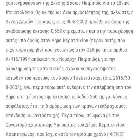
χαρτογραφήσεων της Δ/νσης Δασών Πειραιώς για το Εθνικό
Κτηματολόγιο. Ως εκ της ως άνω αρμοδιότητας της, άλλωστε, η
Δ/νση Δασών Πειραιώς, στις 30-8-2002 προέβη σε άρση της
αναδάσωσης έκτασης 0,552 στρεμμάτων και στην παραχώρηση
αυτής υπό όρους στον Δήμο Κερατσινίου (πέραν αυτής που
είχε παραχωρηθεί προηγουμένως στον ΟΣΚ με τη με αριθμό
Δ/416/1994 απόφαση του Νομάρχη Πειραιώς), για την
ολοκλήρωση της κατασκευής σχολικού συγκροτήματος
κάτωθεν του πρανούς του λόφου Τσελεπίτσαρι (οικ. 2615/30-
8-2002), ενώ περαιτέρω αυτή ενέκρινε την επέμβαση από τον
Δήμο επι τμήματος της έκτασης, εμβαδού 250 τμ, για λόγους
ασφάλειας, ήτοι τη διαμόρφωση των πρανών (εκβραχισμός,
επένδυση με μαντρότοιχο). Περαιτέρω, σύμφωνα με τον
Οργανισμό Εσωτερικής Υπηρεσίας του Δήμου Κερατσινίου-
Δραπετσώνας, που ίσχυε κατά τον κρίσιμο χρόνο ( ΦΕΚ Β’