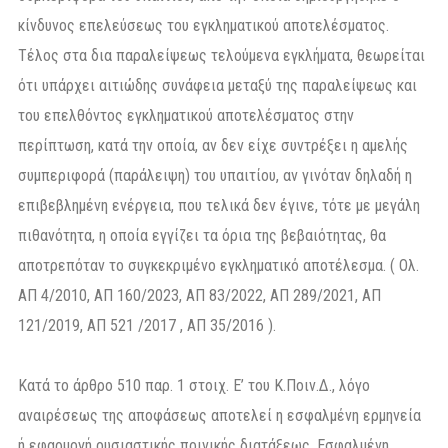
κίνδυνος επελεύσεως του εγκληματικού αποτελέσματος.
Τέλος στα δια παραλείψεως τελούμενα εγκλήματα, θεωρείται
ότι υπάρχει αιτιώδης συνάφεια μεταξύ της παραλείψεως και
του επελθόντος εγκληματικού αποτελέσματος στην
περίπτωση, κατά την οποία, αν δεν είχε συντρέξει η αμελής
συμπεριφορά (παράλειψη) του υπαιτίου, αν γινόταν δηλαδή η
επιβεβλημένη ενέργεια, που τελικά δεν έγινε, τότε με μεγάλη
πιθανότητα, η οποία εγγίζει τα όρια της βεβαιότητας, θα
αποτρεπόταν το συγκεκριμένο εγκληματικό αποτέλεσμα. ( Ολ.
ΑΠ 4/2010, ΑΠ 160/2023, ΑΠ 83/2022, ΑΠ 289/2021, ΑΠ
121/2019, ΑΠ 521 /2017 , ΑΠ 35/2016 ).
Κατά το άρθρο 510 παρ. 1 στοιχ. Ε’ του Κ.Ποιν.Δ., λόγο
αναιρέσεως της αποφάσεως αποτελεί η εσφαλμένη ερμηνεία
ή εφαρμογή ουσιαστικής ποινικής διατάξεως. Εσφαλμένη