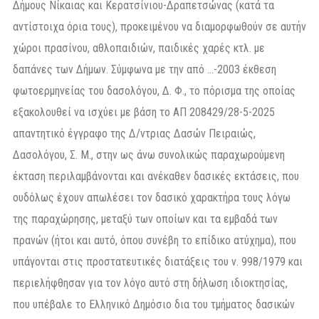
Δήμους Νίκαιας και Κερατσίνιου-Δραπετσώνας (κατά τα
αντίστοιχα όρια τους), προκειμένου να διαμορφωθούν σε αυτήν
χώροι πρασίνου, αθλοπαιδιών, παιδικές χαρές κτλ. με
δαπάνες των Δήμων. Σύμφωνα με την από …-2003 έκθεση
φωτοερμηνείας του δασολόγου, Δ. Φ., το πόρισμα της οποίας
εξακολουθεί να ισχύει με βάση το ΑΠ 208429/28-5-2025
απαντητικό έγγραφο της Δ/ντριας Δασών Πειραιώς,
Δασολόγου, Σ. Μ., στην ως άνω συνολικώς παραχωρούμενη
έκταση περιλαμβάνονται και ανέκαθεν δασικές εκτάσεις, που
ουδόλως έχουν απωλέσει τον δασικό χαρακτήρα τους λόγω
της παραχώρησης, μεταξύ των οποίων και τα εμβαδά των
πρανών (ήτοι και αυτό, όπου συνέβη το επίδικο ατύχημα), που
υπάγονται στις προστατευτικές διατάξεις του ν. 998/1979 και
περιελήφθησαν για τον λόγο αυτό στη δήλωση ιδιοκτησίας,
που υπέβαλε το Ελληνικό Δημόσιο δια του τμήματος δασικών