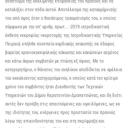
ανάπτυγμα της κεκλιμένης επιφάνειας του πρανούς και να
καταλήξει στον πόδα αυτού. Αποτέλεσμα της κατακρήμνισής
του από ύψος ήταν ο θανάσιμος τραυματισμός του, ο οποίος
σύμφωνα με την υπ’ αριθμ. πρωτ. …-2019 ιατροδικαστική
έκθεση νεκροψίας-νεκροτομής της Ιατροδικαστικής Υπηρεσίας
Πειραιά, επήλθε συνεπεία καρδιακής ανακοπής σε έδαφος
βαρείας κρανιοεγκεφαλικής κάκωσης και κακώσεων αυχένος
και κάτω άκρων συμβατών με πτώση εξ ύψους. Με το
κατηγορητήριο, ο θάνατος του ανηλίκου αποδίδεται σε αμέλεια
του εκκαλούντος κατηγορούμενου, ο οποίος κατά τον κρίσιμο
χρόνο του συμβάντος ήταν Διευθυντής των Τεχνικών
Υπηρεσιών του Δήμου Κερατσινίου-Δραπετσώνας, και δη διότι
αυτός δεν προέβη στις απαιτούμενες και οφειλόμενες, ως εκ
της ιδιότητας του, ενέργειες προς προστασία του πρανούς
λόγω της επικινδυνότητας του και στη περίφραξη και