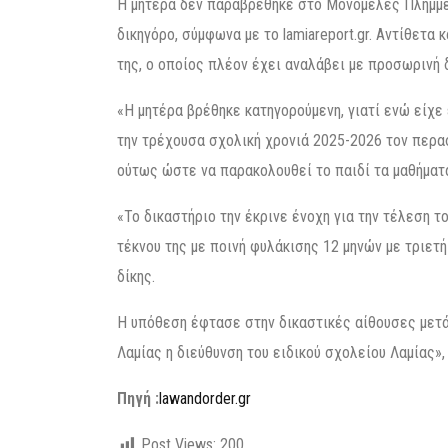
Η μητέρα δεν παραβρέθηκε στο Μονομελές Πλημμε
δικηγόρο, σύμφωνα με το lamiareport.gr. Αντίθετ
της, ο οποίος πλέον έχει αναλάβει με προσωρινή δ
«Η μητέρα βρέθηκε κατηγορούμενη, γιατί ενώ είχε
την τρέχουσα σχολική χρονιά 2025-2026 τον περασ
ούτως ώστε να παρακολουθεί το παιδί τα μαθήματ
«Το δικαστήριο την έκρινε ένοχη για την τέλεση 
τέκνου της με ποινή φυλάκισης 12 μηνών με τριετή
δίκης.
Η υπόθεση έφτασε στην δικαστικές αίθουσες μετ
Λαμίας η διεύθυνση του ειδικού σχολείου Λαμίας»
Πηγή :
lawandorder.gr
Post Views:
200