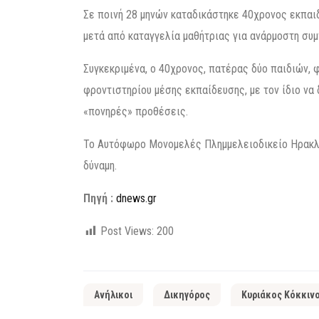
Σε ποινή 28 μηνών καταδικάστηκε 40χρονος εκπαι
μετά από καταγγελία μαθήτριας για ανάρμοστη συ
Συγκεκριμένα, ο 40χρονος, πατέρας δύο παιδιών, 
φροντιστηρίου μέσης εκπαίδευσης, με τον ίδιο να 
«πονηρές» προθέσεις.
Το Αυτόφωρο Μονομελές Πλημμελειοδικείο Ηρακλε
δύναμη.
Πηγή :
dnews.gr
Post Views:
200
Ανήλικοι
Δικηγόρος
Κυριάκος Κόκκιν