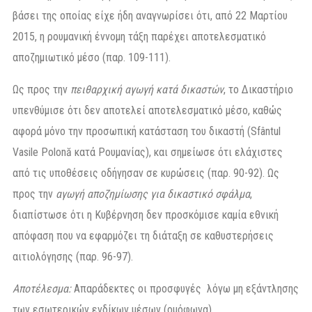
βάσει της οποίας είχε ήδη αναγνωρίσει ότι, από 22 Μαρτίου
2015, η ρουμανική έννομη τάξη παρέχει αποτελεσματικό
αποζημιωτικό μέσο (παρ. 109-111).
Ως προς την
πειθαρχική αγωγή κατά δικαστών
, το Δικαστήριο
υπενθύμισε ότι δεν αποτελεί αποτελεσματικό μέσο, καθώς
αφορά μόνο την προσωπική κατάσταση του δικαστή (Sfântul
Vasile Polonă κατά Ρουμανίας), και σημείωσε ότι ελάχιστες
από τις υποθέσεις οδήγησαν σε κυρώσεις (παρ. 90-92). Ως
προς την
αγωγή αποζημίωσης για δικαστικό σφάλμα
,
διαπίστωσε ότι η Κυβέρνηση δεν προσκόμισε καμία εθνική
απόφαση που να εφαρμόζει τη διάταξη σε καθυστερήσεις
αιτιολόγησης (παρ. 96-97).
Αποτέλεσμα:
Απαράδεκτες οι προσφυγές λόγω μη εξάντλησης
των εσωτερικών ενδίκων μέσων (ομόφωνα).