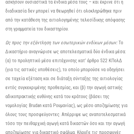
ασκήσουν ουσιαστικά τα ένδικα μέσα τους – και έκρινε ότι η
διαδικασία δεν μπορεί να θεωρηθεί ότι ολοκληρώθηκε πριν
από την κατάθεση της αιτιολογημένης τελεσίδικης απόφασης
στη γραμματεία του δικαστηρίου.
Ως προς την εξάντληση των εσωτερικών ενδίκων μέσων:
Το
Δικαστήριο αναγνώρισε ως αποτελεσματικά δύο ένδικα μέσα:
(α) το προληπτικό μέσο επιτάχυνσης κατ’ άρθρο 522 ΚΠολΔ
(για τις αστικές υποθέσεις), το οποίο μπορούσε να οδηγήσει
σε ταχεία εξέταση και σε διάταξη σύνταξης της αιτιολογίας
εντός συγκεκριμένης προθεσμίας, και (β) την αγωγή αστικής
αδικοπρακτικής ευθύνης κατά του κράτους (βάσει της
νομολογίας Brudan κατά Ρουμανίας), ως μέσο αποζημίωσης για
όλους τους προσφεύγοντες. Απέρριψε ως αναποτελεσματικά
τόσο την πειθαρχική αγωγή κατά δικαστών όσο και την αγωγή
αποζημίωσης για δικαστικό σφάλμα. Κήρυξε τις προσφυγές