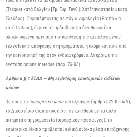
τους επιτρέπει να ασκήσουν ουσιαστικά τα ένδικα μέσα
(Taxquet κατά Βελγίου [Τμ. Ευρ. Σύνθ.]; Χατζηαναστασίου κατά
Ελλάδος). Παραπέμποντας σε πάγια νομολογία (Pretto κ.α.
κατά Ιταλίας), έκρινε ότι η διαδικασία δεν θεωρείται
ολοκληρωμένη πριν από την κατάθεση της αιτιολογημένης
τελεσίδικης απόφασης στη γραμματεία, ή ακόμη και πριν από
την κοινοποίησή της στον ενδιαφερόμενο. Απέρριψε την
ένσταση ratione materiae (παρ. 76-83).
Άρθρο 6 § 1 ΕΣΔΑ — Μη εξάντληση εσωτερικών ενδίκων
μέσων
Ως προς το
προληπτικό μέσο επιτάχυνσης
(άρθρο 522 ΚΠολΔ),
το Δικαστήριο διαπίστωσε ότι, σε αντίθεση με τα απλά
αιτήματα στη γραμματεία (ιεραρχικές προσφυγές), το
εσωτερικό δίκαιο προβλέπει ειδικά ένδικα μέσα επιτάχυνσης,