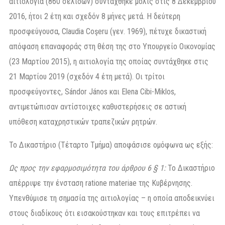
αιτιολογία (860 σελίδων) συντάχθηκε μόλις στις 8 Δεκεμβρίου
2016, ήτοι 2 έτη και σχεδόν 8 μήνες μετά. Η δεύτερη
προσφεύγουσα, Claudia Coşeru (γεν. 1969), πέτυχε δικαστική
απόφαση επαναφοράς στη θέση της στο Υπουργείο Οικονομίας
(23 Μαρτίου 2015), η αιτιολογία της οποίας συντάχθηκε στις
21 Μαρτίου 2019 (σχεδόν 4 έτη μετά). Οι τρίτοι
προσφεύγοντες, Sándor János και Elena Cibi-Miklos,
αντιμετώπισαν αντίστοιχες καθυστερήσεις σε αστική
υπόθεση καταχρηστικών τραπεζικών ρητρών.
Το Δικαστήριο (Τέταρτο Τμήμα) αποφάσισε ομόφωνα ως εξής:
Ως προς την εφαρμοσιμότητα του άρθρου 6 § 1:
Το Δικαστήριο
απέρριψε την ένσταση ratione materiae της Κυβέρνησης.
Υπενθύμισε τη σημασία της αιτιολογίας – η οποία αποδεικνύει
στους διαδίκους ότι εισακούστηκαν και τους επιτρέπει να