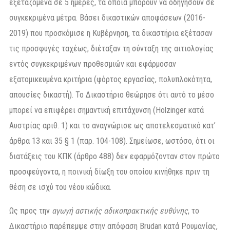
εξεταζόμενα σε 5 ημέρες, τα οποία μπορούν να οδηγήσουν σε
συγκεκριμένα μέτρα. Βάσει δικαστικών αποφάσεων (2016-
2019) που προσκόμισε η Κυβέρνηση, τα δικαστήρια εξέτασαν
τις προσφυγές ταχέως, διέταξαν τη σύνταξη της αιτιολογίας
εντός συγκεκριμένων προθεσμιών και εφάρμοσαν
εξατομικευμένα κριτήρια (φόρτος εργασίας, πολυπλοκότητα,
απουσίες δικαστή). Το Δικαστήριο θεώρησε ότι αυτό το μέσο
μπορεί να επιφέρει σημαντική επιτάχυνση (Holzinger κατά
Αυστρίας αριθ. 1) και το αναγνώρισε ως αποτελεσματικό κατ’
άρθρα 13 και 35 § 1 (παρ. 104-108). Σημείωσε, ωστόσο, ότι οι
διατάξεις του ΚΠΚ (άρθρο 488) δεν εφαρμόζονταν στον πρώτο
προσφεύγοντα, η ποινική δίωξη του οποίου κινήθηκε πριν τη
θέση σε ισχύ του νέου κώδικα.
Ως προς την
αγωγή αστικής αδικοπρακτικής ευθύνης
, το
Δικαστήριο παρέπεμψε στην απόφαση Brudan κατά Ρουμανίας,