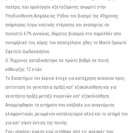
πατέρα, που ομολόγησε εξεταζόμενος ανωμοτί στην
Υποδιεύθυνση Ασφαλείας Ρόδου τον βιασμό της 49χρονης
ανήμπορης λόγω νοητικής στέρησης και αναπηρίας σε
ποσοστό 67% γυναίκας, θύματος βιασμού στο παρελθόν από
συνομήλικό του, κόρης του απασχόλησε χθες το Μικτό Ορκωτό
Εφετείο Δωδεκανήσου.
Ο 76χρονος καταδικάστηκε σε πρώτο βαθμό σε ποινή
κάθειρξης 12 ετών.
Το δικαστήριο τον έκρινε ένοχο για κατάχρηση ανίκανου προς
αντίσταση σε γενετήσια πράξη κατ’ εξακολούθηση και για
γενετήσια πράξη μεταξύ συγγενών κατ’ εξακολούθηση.
Απορρίφθηκαν τα αιτήματα που υπέβαλε για αναγνώριση
ελαφρυντικών, μειωμένου καταλογισμού αλλά και το αίτημά του
για κατ’ οίκον έκτιση της ποινής.
Εχει ασκήσει έφεση ενώ αιτήθηκε από τις φυλακές που