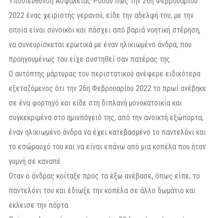
Υποδιεύθυνση Ασφαλείας Ρόδου πως την 26η Φεβρουαρίου
2022 ένας χειριστής γερανού, είδε την αδελφή του, με την
οποία είναι σύνοικοι και πάσχει από βαριά νοητική στέρηση,
να συνευρίσκεται ερωτικά με έναν ηλικιωμένο άνδρα, που
προηγουμένως του είχε συστηθεί σαν πατέρας της.
Ο αυτόπτης μάρτυρας του περιστατικού ανέφερε ειδικότερα
εξεταζόμενος ότι την 26η Φεβρουαρίου 2022 το πρωί ανέβηκε
σε ένα φορτηγό και είδε στη διπλανή μονοκατοικία και
συγκεκριμένα στο ημιυπόγειό της, από την ανοικτή εξώπορτα,
έναν ηλικιωμένο άνδρα να έχει κατεβασμένο το παντελόνι και
το εσώρουχό του και να είναι επάνω από μια κοπέλα που ήταν
γυμνή σε καναπέ.
Οταν ο άνδρας κοίταξε προς τα έξω ανέβασε, όπως είπε, το
παντελόνι του και έδιωξε την κοπέλα σε άλλο δωμάτιο και
έκλεισε την πόρτα.