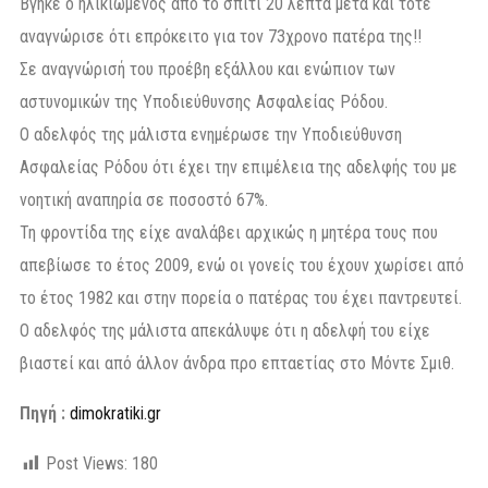
Βγήκε ο ηλικιωμένος από το σπίτι 20 λεπτά μετά και τότε
αναγνώρισε ότι επρόκειτο για τον 73χρονο πατέρα της!!
Σε αναγνώρισή του προέβη εξάλλου και ενώπιον των
αστυνομικών της Υποδιεύθυνσης Ασφαλείας Ρόδου.
Ο αδελφός της μάλιστα ενημέρωσε την Υποδιεύθυνση
Ασφαλείας Ρόδου ότι έχει την επιμέλεια της αδελφής του με
νοητική αναπηρία σε ποσοστό 67%.
Τη φροντίδα της είχε αναλάβει αρχικώς η μητέρα τους που
απεβίωσε το έτος 2009, ενώ οι γονείς του έχουν χωρίσει από
το έτος 1982 και στην πορεία ο πατέρας του έχει παντρευτεί.
Ο αδελφός της μάλιστα απεκάλυψε ότι η αδελφή του είχε
βιαστεί και από άλλον άνδρα προ επταετίας στο Μόντε Σμιθ.
Πηγή :
dimokratiki.gr
Post Views:
180