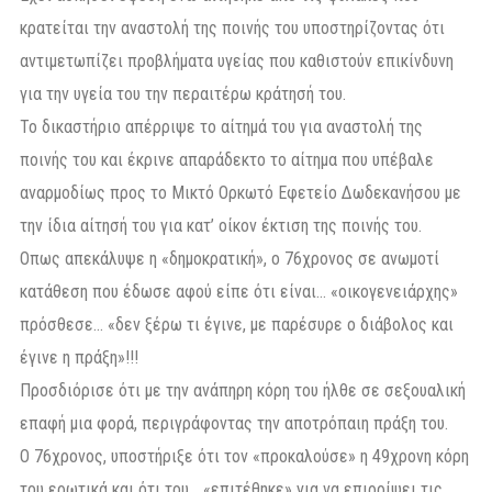
κρατείται την αναστολή της ποινής του υποστηρίζοντας ότι
αντιμετωπίζει προβλήματα υγείας που καθιστούν επικίνδυνη
για την υγεία του την περαιτέρω κράτησή του.
Το δικαστήριο απέρριψε το αίτημά του για αναστολή της
ποινής του και έκρινε απαράδεκτο το αίτημα που υπέβαλε
αναρμοδίως προς το Μικτό Ορκωτό Εφετείο Δωδεκανήσου με
την ίδια αίτησή του για κατ’ οίκον έκτιση της ποινής του.
Οπως απεκάλυψε η «δημοκρατική», ο 76χρονος σε ανωμοτί
κατάθεση που έδωσε αφού είπε ότι είναι… «οικογενειάρχης»
πρόσθεσε… «δεν ξέρω τι έγινε, με παρέσυρε ο διάβολος και
έγινε η πράξη»!!!
Προσδιόρισε ότι με την ανάπηρη κόρη του ήλθε σε σεξουαλική
επαφή μια φορά, περιγράφοντας την αποτρόπαιη πράξη του.
Ο 76χρονος, υποστήριξε ότι τον «προκαλούσε» η 49χρονη κόρη
του ερωτικά και ότι του… «επιτέθηκε» για να επιρρίψει τις