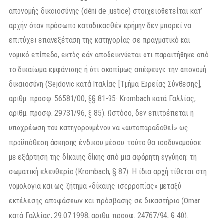
απονομής δικαιοσύνης (déni de justice) στοιχειοθετείται κατ’
αρχήν όταν πρόσωπο καταδικασθέν ερήμην δεν μπορεί να
επιτύχει επανεξέταση της κατηγορίας σε πραγματικό και
νομικό επίπεδο, εκτός εάν αποδεικνύεται ότι παραιτήθηκε από
το δικαίωμα εμφάνισης ή ότι σκοπίμως απέφευγε την απονομή
δικαιοσύνη (Sejdovic κατά Ιταλίας [Τμήμα Ευρείας Σύνθεσης],
αριθμ. προσφ. 56581/00, §§ 81-95· Krombach κατά Γαλλίας,
αριθμ. προσφ. 29731/96, § 85). Ωστόσο, δεν επιτρέπεται η
υποχρέωση του κατηγορουμένου να «αυτοπαραδοθεί» ως
προϋπόθεση άσκησης ένδικου μέσου· τούτο θα ισοδυναμούσε
με εξάρτηση της δίκαιης δίκης από μια αφόρητη εγγύηση: τη
σωματική ελευθερία (Krombach, § 87). Η ίδια αρχή τίθεται στη
νομολογία και ως ζήτημα «δίκαιης ισορροπίας» μεταξύ
εκτέλεσης αποφάσεων και πρόσβασης σε δικαστήριο (Omar
κατά Γαλλίας, 29.07.1998, αριθμ. προσφ. 24767/94, § 40).