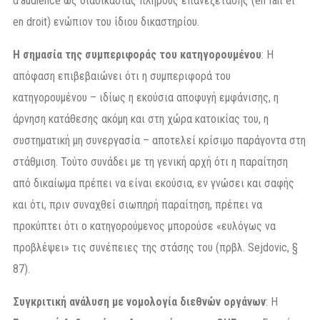
d’audience ως διαδικασίας πλήρους επανεξέτασης (en fait et
en droit) ενώπιον του ίδιου δικαστηρίου.
Η σημασία της συμπεριφοράς του κατηγορουμένου
: Η
απόφαση επιβεβαιώνει ότι η συμπεριφορά του
κατηγορουμένου – ιδίως η εκούσια αποφυγή εμφάνισης, η
άρνηση κατάθεσης ακόμη και στη χώρα κατοικίας του, η
συστηματική μη συνεργασία – αποτελεί κρίσιμο παράγοντα στη
στάθμιση. Τούτο συνάδει με τη γενική αρχή ότι η παραίτηση
από δικαίωμα πρέπει να είναι εκούσια, εν γνώσει και σαφής
και ότι, πριν συναχθεί σιωπηρή παραίτηση, πρέπει να
προκύπτει ότι ο κατηγορούμενος μπορούσε «ευλόγως να
προβλέψει» τις συνέπειες της στάσης του (πρβλ. Sejdovic, §
87).
Συγκριτική ανάλυση με νομολογία διεθνών οργάνων
: Η