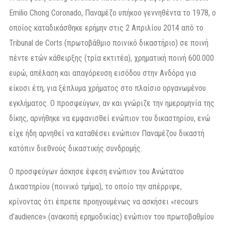
Emilio Chong Coronado, Παναμέζο υπήκοο γεννηθέντα το 1978, ο
οποίος καταδικάσθηκε ερήμην στις 2 Απριλίου 2014 από το
Tribunal de Corts (πρωτοβάθμιο ποινικό δικαστήριο) σε ποινή
πέντε ετών κάθειρξης (τρία εκτιτέα), χρηματική ποινή 600.000
ευρώ, απέλαση και απαγόρευση εισόδου στην Ανδόρα για
είκοσι έτη, για ξέπλυμα χρήματος στο πλαίσιο οργανωμένου
εγκλήματος. Ο προσφεύγων, αν και γνώριζε την ημερομηνία της
δίκης, αρνήθηκε να εμφανισθεί ενώπιον του δικαστηρίου, ενώ
είχε ήδη αρνηθεί να καταθέσει ενώπιον Παναμέζου δικαστή
κατόπιν διεθνούς δικαστικής συνδρομής.
Ο προσφεύγων άσκησε έφεση ενώπιον του Ανώτατου
Δικαστηρίου (ποινικό τμήμα), το οποίο την απέρριψε,
κρίνοντας ότι έπρεπε προηγουμένως να ασκήσει «recours
d’audience» (ανακοπή ερημοδικίας) ενώπιον του πρωτοβαθμίου