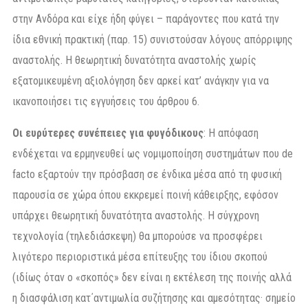
στην Ανδόρα και είχε ήδη φύγει – παράγοντες που κατά την
ίδια εθνική πρακτική (παρ. 15) συνιστούσαν λόγους απόρριψης
αναστολής. Η θεωρητική δυνατότητα αναστολής χωρίς
εξατομικευμένη αξιολόγηση δεν αρκεί κατ’ ανάγκην για να
ικανοποιήσει τις εγγυήσεις του άρθρου 6.
Οι ευρύτερες συνέπειες για φυγόδικους
: Η απόφαση
ενδέχεται να ερμηνευθεί ως νομιμοποίηση συστημάτων που de
facto εξαρτούν την πρόσβαση σε ένδικα μέσα από τη φυσική
παρουσία σε χώρα όπου εκκρεμεί ποινή κάθειρξης, εφόσον
υπάρχει θεωρητική δυνατότητα αναστολής. Η σύγχρονη
τεχνολογία (τηλεδιάσκεψη) θα μπορούσε να προσφέρει
λιγότερο περιοριστικά μέσα επίτευξης του ίδιου σκοπού
(ιδίως όταν ο «σκοπός» δεν είναι η εκτέλεση της ποινής αλλά
η διασφάλιση κατ΄αντιμωλία συζήτησης και αμεσότητας· σημείο