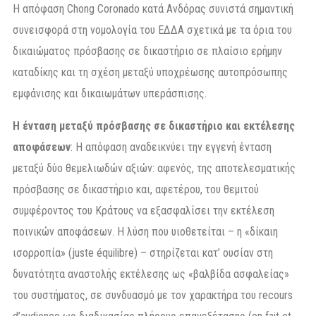
Η απόφαση Chong Coronado κατά Ανδόρας συνιστά σημαντική
συνεισφορά στη νομολογία του ΕΔΔΑ σχετικά με τα όρια του
δικαιώματος πρόσβασης σε δικαστήριο σε πλαίσιο ερήμην
καταδίκης και τη σχέση μεταξύ υποχρέωσης αυτοπρόσωπης
εμφάνισης και δικαιωμάτων υπεράσπισης.
Η ένταση μεταξύ πρόσβασης σε δικαστήριο και εκτέλεσης
αποφάσεων
: Η απόφαση αναδεικνύει την εγγενή ένταση
μεταξύ δύο θεμελιωδών αξιών: αφενός, της αποτελεσματικής
πρόσβασης σε δικαστήριο και, αφετέρου, του θεμιτού
συμφέροντος του Κράτους να εξασφαλίσει την εκτέλεση
ποινικών αποφάσεων. Η λύση που υιοθετείται – η «δίκαιη
ισορροπία» (juste équilibre) – στηρίζεται κατ’ ουσίαν στη
δυνατότητα αναστολής εκτέλεσης ως «βαλβίδα ασφαλείας»
του συστήματος, σε συνδυασμό με τον χαρακτήρα του recours