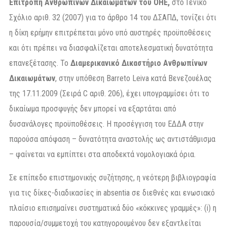
Επιτροπή Ανθρωπίνων Δικαιωμάτων του ΟΗΕ,
στο Γενικό
Σχόλιο αριθ. 32 (2007) για το άρθρο 14 του ΔΣΑΠΔ, τονίζει ότι
η δίκη ερήμην επιτρέπεται μόνο υπό αυστηρές προϋποθέσεις
και ότι πρέπει να διασφαλίζεται αποτελεσματική δυνατότητα
επανεξέτασης. Το
Διαμερικανικό Δικαστήριο Ανθρωπίνων
Δικαιωμάτων
, στην υπόθεση Barreto Leiva κατά Βενεζουέλας
της 17.11.2009 (Σειρά C αριθ. 206), έχει υπογραμμίσει ότι το
δικαίωμα προσφυγής δεν μπορεί να εξαρτάται από
δυσανάλογες προϋποθέσεις. Η προσέγγιση του ΕΔΔΑ στην
παρούσα απόφαση – δυνατότητα αναστολής ως αντιστάθμισμα
– φαίνεται να εμπίπτει στα αποδεκτά νομολογιακά όρια.
Σε επίπεδο επιστημονικής συζήτησης, η νεότερη βιβλιογραφία
για τις δίκες-διαδικασίες in absentia σε διεθνές και ενωσιακό
πλαίσιο επισημαίνει συστηματικά δύο «κόκκινες γραμμές»: (i) η
παρουσία/συμμετοχή του κατηγορουμένου δεν εξαντλείται