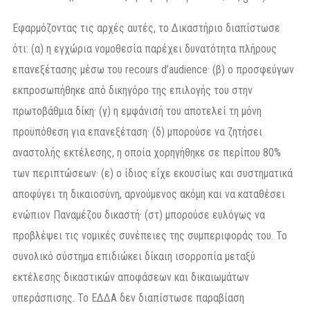
Εφαρμόζοντας τις αρχές αυτές, το Δικαστήριο διαπίστωσε
ότι: (α) η εγχώρια νομοθεσία παρέχει δυνατότητα πλήρους
επανεξέτασης μέσω του recours d’audience· (β) ο προσφεύγων
εκπροσωπήθηκε από δικηγόρο της επιλογής του στην
πρωτοβάθμια δίκη· (γ) η εμφάνισή του αποτελεί τη μόνη
προϋπόθεση για επανεξέταση· (δ) μπορούσε να ζητήσει
αναστολής εκτέλεσης, η οποία χορηγήθηκε σε περίπου 80%
των περιπτώσεων· (ε) ο ίδιος είχε εκουσίως και συστηματικά
αποφύγει τη δικαιοσύνη, αρνούμενος ακόμη και να καταθέσει
ενώπιον Παναμέζου δικαστή· (στ) μπορούσε ευλόγως να
προβλέψει τις νομικές συνέπειες της συμπεριφοράς του. Το
συνολικό σύστημα επιδιώκει δίκαιη ισορροπία μεταξύ
εκτέλεσης δικαστικών αποφάσεων και δικαιωμάτων
υπεράσπισης. Το ΕΔΔΑ δεν διαπίστωσε παραβίαση