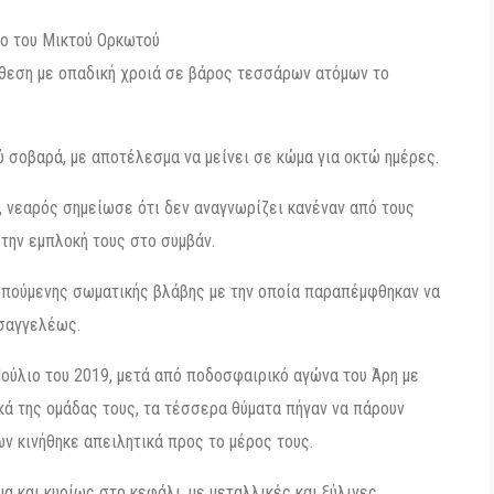
ιο του Μικτού Ορκωτού
θεση με οπαδική χροιά σε βάρος τεσσάρων ατόμων το
ύ σοβαρά, με αποτέλεσμα να μείνει σε κώμα για οκτώ ημέρες.
, νεαρός σημείωσε ότι δεν αναγνωρίζει κανέναν από τους
 την εμπλοκή τους στο συμβάν.
κοπούμενης σωματικής βλάβης με την οποία παραπέμφθηκαν να
ισαγγελέως.
 Ιούλιο του 2019, μετά από ποδοσφαιρικό αγώνα του Άρη με
κά της ομάδας τους, τα τέσσερα θύματα πήγαν να πάρουν
ν κινήθηκε απειλητικά προς το μέρος τους.
 και κυρίως στο κεφάλι, με μεταλλικές και ξύλινες