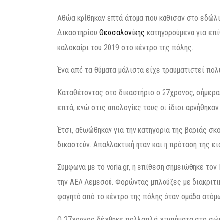
Αθώα κρίθηκαν επτά άτομα που κάθισαν στο εδώλ
Δικαστηρίου
Θεσσαλονίκης
κατηγορούμενα για επί
καλοκαίρι του 2019 στο κέντρο της πόλης.
Ένα από τα θύματα μάλιστα είχε τραυματιστεί πολ
Καταθέτοντας στο δικαστήριο ο 27χρονος, σήμερα
επτά, ενώ στις απολογίες τους οι ίδιοι αρνήθηκαν
Έτσι, αθωώθηκαν για την κατηγορία της βαριάς σ
δικαστούν. Απαλλακτική ήταν και η πρόταση της ε
Σύμφωνα με το voria.gr, η επίθεση σημειώθηκε τον
την ΑΕΛ Λεμεσού. Φορώντας μπλούζες με διακριτι
φαγητό από το κέντρο της πόλης όταν ομάδα ατόμω
Ο 27χρονος δέχθηκε πολλαπλά χτυπήματα στο σώμα