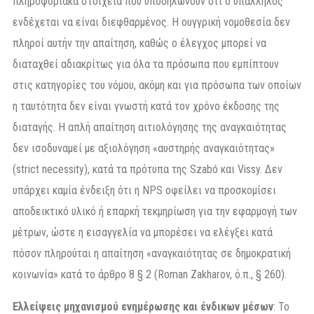
πληροφοριακά στοιχεία που υποδηλώνουν ότι ο υπάλληλος
ενδέχεται να είναι διεφθαρμένος. Η ουγγρική νομοθεσία δεν
πληροί αυτήν την απαίτηση, καθώς ο έλεγχος μπορεί να
διαταχθεί αδιακρίτως για όλα τα πρόσωπα που εμπίπτουν
στις κατηγορίες του νόμου, ακόμη και για πρόσωπα των οποίων
η ταυτότητα δεν είναι γνωστή κατά τον χρόνο έκδοσης της
διαταγής. Η απλή απαίτηση αιτιολόγησης της αναγκαιότητας
δεν ισοδυναμεί με αξιολόγηση «αυστηρής αναγκαιότητας»
(strict necessity), κατά τα πρότυπα της Szabó και Vissy. Δεν
υπάρχει καμία ένδειξη ότι η NPS οφείλει να προσκομίσει
αποδεικτικό υλικό ή επαρκή τεκμηρίωση για την εφαρμογή των
μέτρων, ώστε η εισαγγελία να μπορέσει να ελέγξει κατά
πόσον πληρούται η απαίτηση «αναγκαιότητας σε δημοκρατική
κοινωνία» κατά το άρθρο 8 § 2 (Roman Zakharov, ό.π., § 260).
Ελλείψεις μηχανισμού ενημέρωσης και ένδικων μέσων
: Το