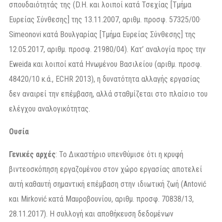
σπουδαιότητάς της (D.H. και λοιποί κατά Τσεχίας [Τμήμα
Ευρείας Σύνθεσης] της 13.11.2007, αριθμ. προσφ. 57325/00·
Simeonovi κατά Βουλγαρίας [Τμήμα Ευρείας Σύνθεσης] της
12.05.2017, αριθμ. προσφ. 21980/04). Κατ’ αναλογία προς την
Eweida και λοιποί κατά Ηνωμένου Βασιλείου (αριθμ. προσφ.
48420/10 κ.ά., ECHR 2013), η δυνατότητα αλλαγής εργασίας
δεν αναιρεί την επέμβαση, αλλά σταθμίζεται στο πλαίσιο του
ελέγχου αναλογικότητας.
Ουσία
Γενικές αρχές
: Το Δικαστήριο υπενθύμισε ότι η κρυφή
βιντεοσκόπηση εργαζομένου στον χώρο εργασίας αποτελεί
αυτή καθαυτή σημαντική επέμβαση στην ιδιωτική ζωή (Antović
και Mirković κατά Μαυροβουνίου, αριθμ. προσφ. 70838/13,
28.11.2017). Η συλλογή και αποθήκευση δεδομένων