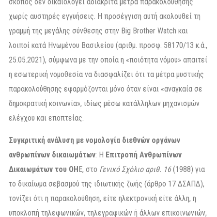
σκοπός δεν δικαιολογεί αδιάκριτα μέτρα παρακολούθησης
χωρίς αυστηρές εγγυήσεις. Η προσέγγιση αυτή ακολουθεί τη
γραμμή της μεγάλης σύνθεσης στην Big Brother Watch και
λοιποί κατά Ηνωμένου Βασιλείου (αριθμ. προσφ. 58170/13 κ.ά.,
25.05.2021), σύμφωνα με την οποία η «ποιότητα νόμου» απαιτεί
η εσωτερική νομοθεσία να διασφαλίζει ότι τα μέτρα μυστικής
παρακολούθησης εφαρμόζονται μόνο όταν είναι «αναγκαία σε
δημοκρατική κοινωνία», ιδίως μέσω κατάλληλων μηχανισμών
ελέγχου και εποπτείας.
Συγκριτική ανάλυση με νομολογία διεθνών οργάνων
ανθρωπίνων δικαιωμάτων
: Η
Επιτροπή Ανθρωπίνων
Δικαιωμάτων του ΟΗ
Ε, στο
Γενικό Σχόλιο αριθ. 16
(1988) για
το δικαίωμα σεβασμού της ιδιωτικής ζωής (άρθρο 17 ΔΣΑΠΔ),
τονίζει ότι η παρακολούθηση, είτε ηλεκτρονική είτε άλλη, η
υποκλοπή τηλεφωνικών, τηλεγραφικών ή άλλων επικοινωνιών,