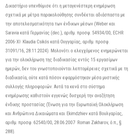
Δικαστήριο υπενθύμισε ότι η μεταγενέστερη ενημέρωση
σχετικά με μέτρα παρακολούθησης συνδέεται αδιάσπαστα με
την αποτελεσματικότητα των ένδικων μέσων (Weber και
Saravia κατά Γερμανίας (dec.), αριθμ. προσφ. 54934/00, ECHR
2006-XI· Klaudia Csikós κατά Ουγγαρίας, αριθμ. προσφ.
31091/16, 28.11.2024). Μολονότι ο ελεγχόμενος ενημερώνεται
για την ολοκλήρωση της διαδικασίας εντός 15 εργασίμων
ημερών, δεν του γνωστοποιούνται λεπτομέρειες σχετικά με τη
διαδικασία, ούτε κατά πόσον εφαρμόστηκαν μέσα μυστικής
συλλογής πληροφοριών. Αυτά τα κενά στο σύστημα
ενημέρωσης καθιστούν εγγενώς δυσχερή την αναζήτηση
ένδικης προστασίας (Ένωση για την Ευρωπαϊκή Ολοκλήρωση
και Ανθρώπινα Δικαιώματα και Ekimdzhiev κατά Βουλγαρίας,
αριθμ. προσφ. 62540/00, 28.06.2007· Roman Zakharov, ό.π., §
288).