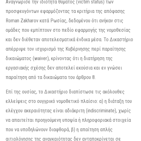
Αναγνώρισε την ιδιότητα θύματος (victim status) των
προσφευγόντων εφαρμόζοντας τα κριτήρια της απόφασης
Roman Zakharov κατά Ρωσίας, δεδομένου ότι ανήκαν στις
ομάδες που εμπίπτουν στο πεδίο εφαρμογής της νομοθεσίας
και δεν διέθεταν αποτελεσματικά ένδικα μέσα. Το Δικαστήριο
απέρριψε τον ισχυρισμό της Κυβέρνησης περί παραίτησης
δικαιώματος (waiver), κρίνοντας ότι η διατήρηση της
εργασιακής σχέσης δεν αποτελεί εκούσια και εν γνώσει
παραίτηση από τα δικαιώματα του άρθρου 8.
Επί της ουσίας, το Δικαστήριο διαπίστωσε τις ακόλουθες
ελλείψεις στο ουγγρικό νομοθετικό πλαίσιο: α) η διάταξη του
ελέγχου ακεραιότητας είναι αδιάκριτη (indiscriminate), χωρίς
να απαιτείται προηγούμενη υποψία ή πληροφοριακά στοιχεία
που να υποδηλώνουν διαφθορά, β) η απαίτηση απλής
αιτιολόγησης της αναγκαιότητας δεν ανταποκρίνεται σε