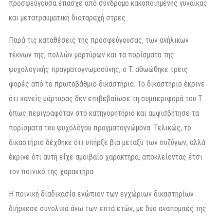
προσφεύγουσα έπασχε από σύνδρομο κακοποιημένης γυναίκας
και μετατραυματική διαταραχή στρες.
Παρά τις καταθέσεις της προσφεύγουσας, των ανήλικων
τέκνων της, πολλών μαρτύρων και τα πορίσματα της
ψυχολογικής πραγματογνωμοσύνης, ο T. αθωώθηκε τρεις
φορές από το πρωτοβάθμιο δικαστήριο. Το δικαστήριο έκρινε
ότι κανείς μάρτυρας δεν επιβεβαίωσε τη συμπεριφορά του T.
όπως περιγραφόταν στο κατηγορητήριο και αμφισβήτησε τα
πορίσματα του ψυχολόγου πραγματογνώμονα. Τελικώς, το
δικαστήριο δέχθηκε ότι υπήρξε βία μεταξύ των συζύγων, αλλά
έκρινε ότι αυτή είχε αμοιβαίο χαρακτήρα, αποκλείοντας έτσι
τον ποινικό της χαρακτήρα.
Η ποινική διαδικασία ενώπιον των εγχώριων δικαστηρίων
διήρκεσε συνολικά άνω των επτά ετών, με δύο αναπομπές της