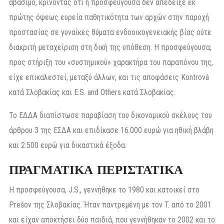
αβάσιμο, κρίνοντας ότι η προσφεύγουσα δεν απέδειξε εκ
πρώτης όψεως ευρεία παθητικότητα των αρχών στην παροχή
προστασίας σε γυναίκες θύματα ενδοοικογενειακής βίας ούτε
διακριτή μεταχείριση στη δική της υπόθεση. Η προσφεύγουσα,
προς στήριξη του «συστημικού» χαρακτήρα του παραπόνου της,
είχε επικαλεστεί, μεταξύ άλλων, και τις αποφάσεις Kontrová
κατά Σλοβακίας και E.S. and Others κατά Σλοβακίας.
Το ΕΔΔΑ διαπίστωσε παραβίαση του δικονομικού σκέλους του
άρθρου 3 της ΕΣΔΑ και επιδίκασε 16.000 ευρώ για ηθική βλάβη
και 2.500 ευρώ για δικαστικά έξοδα.
ΠΡΑΓΜΑΤΙΚΑ ΠΕΡΙΣΤΑΤΙΚΑ
Η προσφεύγουσα, J.S., γεννήθηκε το 1980 και κατοικεί στο
Prešov της Σλοβακίας. Ήταν παντρεμένη με τον T. από το 2001
και είχαν αποκτήσει δύο παιδιά, που γεννήθηκαν το 2002 και το