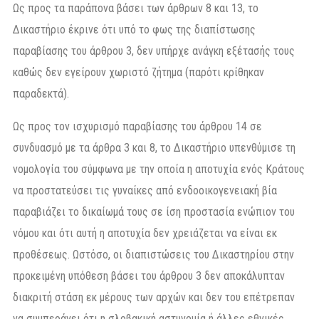
Ως προς τα παράπονα βάσει των άρθρων 8 και 13, το
Δικαστήριο έκρινε ότι υπό το φως της διαπίστωσης
παραβίασης του άρθρου 3, δεν υπήρχε ανάγκη εξέτασής τους
καθώς δεν εγείρουν χωριστό ζήτημα (παρότι κρίθηκαν
παραδεκτά).
Ως προς τον ισχυρισμό παραβίασης του άρθρου 14 σε
συνδυασμό με τα άρθρα 3 και 8, το Δικαστήριο υπενθύμισε τη
νομολογία του σύμφωνα με την οποία η αποτυχία ενός Κράτους
να προστατεύσει τις γυναίκες από ενδοοικογενειακή βία
παραβιάζει το δικαίωμά τους σε ίση προστασία ενώπιον του
νόμου και ότι αυτή η αποτυχία δεν χρειάζεται να είναι εκ
προθέσεως. Ωστόσο, οι διαπιστώσεις του Δικαστηρίου στην
προκειμένη υπόθεση βάσει του άρθρου 3 δεν αποκάλυπταν
διακριτή στάση εκ μέρους των αρχών και δεν του επέτρεπαν
να συμπεράνει ότι η σλοβακική αστυνομία ή άλλες εθνικές