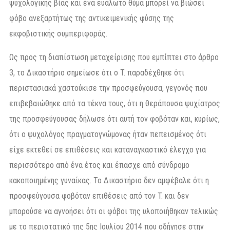
ψυχολογικής βίας και ένα ευάλωτο θύμα μπορεί να βιώσει
φόβο ανεξαρτήτως της αντικειμενικής φύσης της
εκφοβιστικής συμπεριφοράς.
Ως προς τη διαπίστωση μεταχείρισης που εμπίπτει στο άρθρο
3, το Δικαστήριο σημείωσε ότι ο T. παραδέχθηκε ότι
περιστασιακά χαστούκισε την προσφεύγουσα, γεγονός που
επιβεβαιώθηκε από τα τέκνα τους, ότι η θεράπουσα ψυχίατρος
της προσφεύγουσας δήλωσε ότι αυτή τον φοβόταν και, κυρίως,
ότι ο ψυχολόγος πραγματογνώμονας ήταν πεπεισμένος ότι
είχε εκτεθεί σε επιθέσεις και καταναγκαστικό έλεγχο για
περισσότερο από ένα έτος και έπασχε από σύνδρομο
κακοποιημένης γυναίκας. Το Δικαστήριο δεν αμφέβαλε ότι η
προσφεύγουσα φοβόταν επιθέσεις από τον T. και δεν
μπορούσε να αγνοήσει ότι οι φόβοι της υλοποιήθηκαν τελικώς
με το περιστατικό της 5ης Ιουλίου 2014 που οδήγησε στην