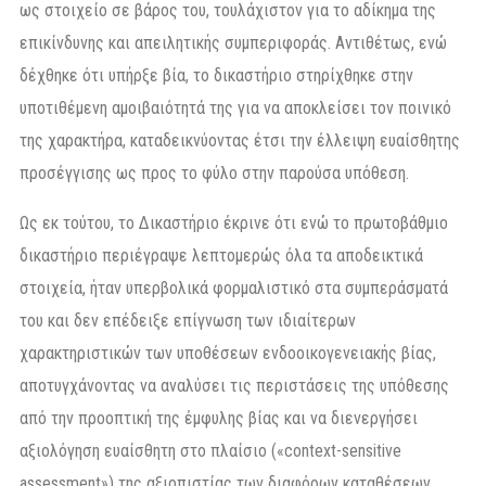
ως στοιχείο σε βάρος του, τουλάχιστον για το αδίκημα της
επικίνδυνης και απειλητικής συμπεριφοράς. Αντιθέτως, ενώ
δέχθηκε ότι υπήρξε βία, το δικαστήριο στηρίχθηκε στην
υποτιθέμενη αμοιβαιότητά της για να αποκλείσει τον ποινικό
της χαρακτήρα, καταδεικνύοντας έτσι την έλλειψη ευαίσθητης
προσέγγισης ως προς το φύλο στην παρούσα υπόθεση.
Ως εκ τούτου, το Δικαστήριο έκρινε ότι ενώ το πρωτοβάθμιο
δικαστήριο περιέγραψε λεπτομερώς όλα τα αποδεικτικά
στοιχεία, ήταν υπερβολικά φορμαλιστικό στα συμπεράσματά
του και δεν επέδειξε επίγνωση των ιδιαίτερων
χαρακτηριστικών των υποθέσεων ενδοοικογενειακής βίας,
αποτυγχάνοντας να αναλύσει τις περιστάσεις της υπόθεσης
από την προοπτική της έμφυλης βίας και να διενεργήσει
αξιολόγηση ευαίσθητη στο πλαίσιο («context-sensitive
assessment») της αξιοπιστίας των διαφόρων καταθέσεων.