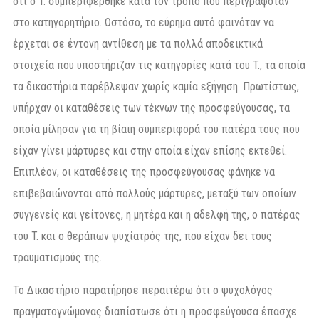
ότι ο T. συμπεριφέρθηκε κατά τον τρόπο που περιγραφόταν
στο κατηγορητήριο. Ωστόσο, το εύρημα αυτό φαινόταν να
έρχεται σε έντονη αντίθεση με τα πολλά αποδεικτικά
στοιχεία που υποστήριζαν τις κατηγορίες κατά του T., τα οποία
τα δικαστήρια παρέβλεψαν χωρίς καμία εξήγηση. Πρωτίστως,
υπήρχαν οι καταθέσεις των τέκνων της προσφεύγουσας, τα
οποία μίλησαν για τη βίαιη συμπεριφορά του πατέρα τους που
είχαν γίνει μάρτυρες και στην οποία είχαν επίσης εκτεθεί.
Επιπλέον, οι καταθέσεις της προσφεύγουσας φάνηκε να
επιβεβαιώνονται από πολλούς μάρτυρες, μεταξύ των οποίων
συγγενείς και γείτονες, η μητέρα και η αδελφή της, ο πατέρας
του T. και ο θεράπων ψυχίατρός της, που είχαν δει τους
τραυματισμούς της.
Το Δικαστήριο παρατήρησε περαιτέρω ότι ο ψυχολόγος
πραγματογνώμονας διαπίστωσε ότι η προσφεύγουσα έπασχε