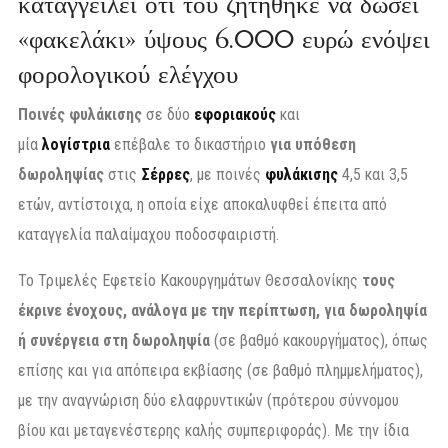
καταγγείλει ότι τού ζητήθηκε να δώσει
«φακελάκι» ύψους 6.000 ευρώ ενόψει
φορολογικού ελέγχου
Ποινές φυλάκισης
σε δύο
εφοριακούς
και
μία
λογίστρια
επέβαλε το δικαστήριο
για υπόθεση
δωροληψίας
στις
Σέρρες
, με ποινές
φυλάκισης
4,5 και 3,5
ετών, αντίστοιχα, η οποία είχε αποκαλυφθεί έπειτα από
καταγγελία παλαίμαχου ποδοσφαιριστή.
Το Τριμελές Εφετείο Κακουργημάτων Θεσσαλονίκης
τους
έκρινε ένοχους, ανάλογα με την περίπτωση, για δωροληψία
ή συνέργεια στη δωροληψία
(σε βαθμό κακουργήματος), όπως
επίσης και για απόπειρα εκβίασης (σε βαθμό πλημμελήματος),
με την αναγνώριση δύο ελαφρυντικών (πρότερου σύννομου
βίου και μεταγενέστερης καλής συμπεριφοράς). Με την ίδια