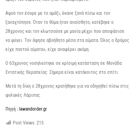
Αφού τον έσυρε με το αμάξι, έκανε ξανά πίσω και τον
ξαναχτύπησε. Όταν το θύμα ήταν αναίσθητο, κατέβηκε ο
28χρονος και τον κλωτσούσε με μανία μέχρι που αποφάσισε
να φύγει. Τον άφησε αβοήθητο μέσα στα αίματα. Όλος ο δρόμος
είχε παντού αίματα», είχε αναφέρει ακόμη.
Ο 63χρονος νοσηλεύτηκε σε κρίσιμη κατάσταση σε Μονάδα
Εντατικής Θεραπείας. Σήμερα είναι κατάκοιτος στο σπίτι.
Μετά τη δίκη ο 28χρονος κρατήθηκε για να οδηγηθεί πίσω στις
φυλακές Λάρισας.
Πηγή :
lawandorder.gr
Post Views:
215