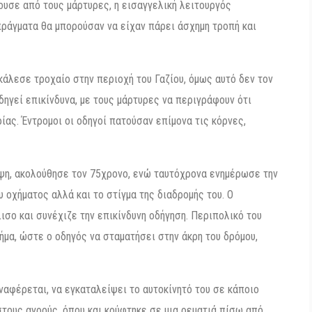
ουσε από τους μάρτυρες, η εισαγγελική λειτουργός
πράγματα θα μπορούσαν να είχαν πάρει άσχημη τροπή και
οκάλεσε τροχαίο στην περιοχή του Γαζίου, όμως αυτό δεν τον
δηγεί επικίνδυνα, με τους μάρτυρες να περιγράφουν ότι
ας. Έντρομοι οι οδηγοί πατούσαν επίμονα τις κόρνες,
ιψη, ακολούθησε τον 75χρονο, ενώ ταυτόχρονα ενημέρωσε την
υ οχήματος αλλά και το στίγμα της διαδρομής του. Ο
λισο και συνέχιζε την επικίνδυνη οδήγηση. Περιπολικό του
ήμα, ώστε ο οδηγός να σταματήσει στην άκρη του δρόμου,
αφέρεται, να εγκαταλείψει το αυτοκίνητό του σε κάποιο
στους αγρούς, όπου και κρύφτηκε σε μια ρεματιά πίσω από