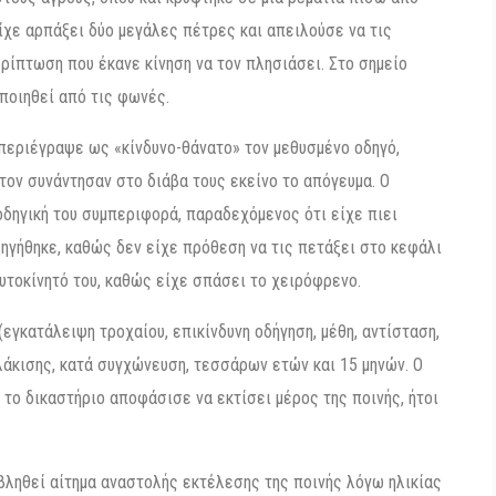
είχε αρπάξει δύο μεγάλες πέτρες και απειλούσε να τις
ρίπτωση που έκανε κίνηση να τον πλησιάσει. Στο σημείο
οποιηθεί από τις φωνές.
 περιέγραψε ως «κίνδυνο-θάνατο» τον μεθυσμένο οδηγό,
 τον συνάντησαν στο διάβα τους εκείνο το απόγευμα. Ο
 οδηγική του συμπεριφορά, παραδεχόμενος ότι είχε πιει
ξηγήθηκε, καθώς δεν είχε πρόθεση να τις πετάξει στο κεφάλι
 αυτοκίνητό του, καθώς είχε σπάσει το χειρόφρενο.
(εγκατάλειψη τροχαίου, επικίνδυνη οδήγηση, μέθη, αντίσταση,
λάκισης, κατά συγχώνευση, τεσσάρων ετών και 15 μηνών. Ο
το δικαστήριο αποφάσισε να εκτίσει μέρος της ποινής, ήτοι
βληθεί αίτημα αναστολής εκτέλεσης της ποινής λόγω ηλικίας