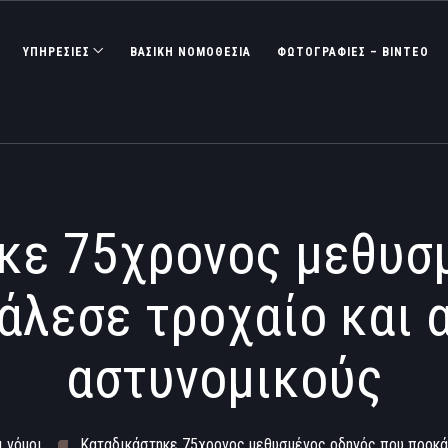
ΥΠΗΡΕΣΙΕΣ
ΒΑΣΙΚΉ ΝΟΜΟΘΕΣΊΑ
ΦΩΤΟΓΡΑΦΊΕΣ – ΒΊΝΤΕΟ
κε 75χρονος μεθυσ
άλεσε τροχαίο και 
αστυνομικούς
ι νόμοι
Καταδικάστηκε 75χρονος μεθυσμένος οδηγός που προκά