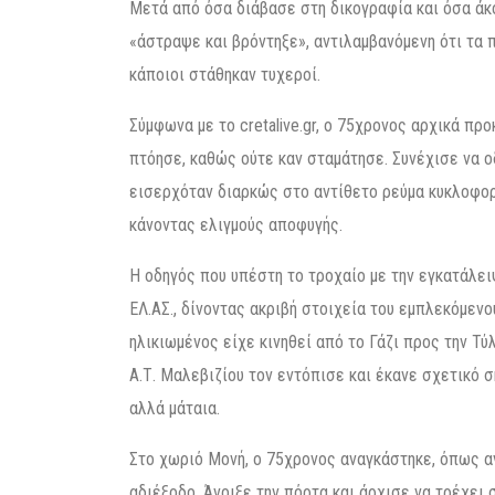
Μετά από όσα διάβασε στη δικογραφία και όσα άκ
«άστραψε και βρόντηξε», αντιλαμβανόμενη ότι τα 
κάποιοι στάθηκαν τυχεροί.
Σύμφωνα με το cretalive.gr, ο 75χρονος αρχικά πρ
πτόησε, καθώς ούτε καν σταμάτησε. Συνέχισε να ο
εισερχόταν διαρκώς στο αντίθετο ρεύμα κυκλοφορί
κάνοντας ελιγμούς αποφυγής.
Η οδηγός που υπέστη το τροχαίο με την εγκατάλε
ΕΛ.ΑΣ., δίνοντας ακριβή στοιχεία του εμπλεκόμενο
ηλικιωμένος είχε κινηθεί από το Γάζι προς την Τύ
Α.Τ. Μαλεβιζίου τον εντόπισε και έκανε σχετικό σ
αλλά μάταια.
Στο χωριό Μονή, ο 75χρονος αναγκάστηκε, όπως αν
αδιέξοδο. Άνοιξε την πόρτα και άρχισε να τρέχει 