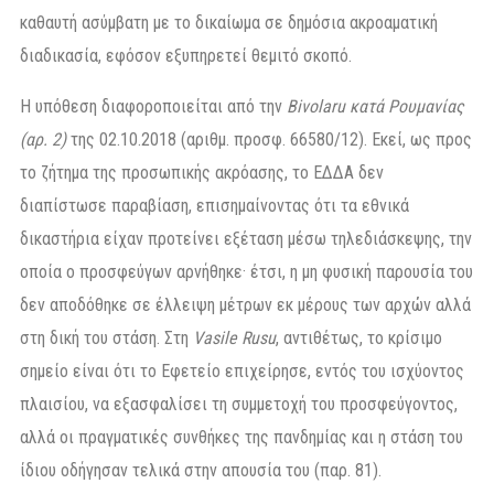
καθαυτή ασύμβατη με το δικαίωμα σε δημόσια ακροαματική
διαδικασία, εφόσον εξυπηρετεί θεμιτό σκοπό.
Η υπόθεση διαφοροποιείται από την
Bivolaru κατά Ρουμανίας
(αρ. 2)
της 02.10.2018 (αριθμ. προσφ. 66580/12). Εκεί, ως προς
το ζήτημα της προσωπικής ακρόασης, το ΕΔΔΑ δεν
διαπίστωσε παραβίαση, επισημαίνοντας ότι τα εθνικά
δικαστήρια είχαν προτείνει εξέταση μέσω τηλεδιάσκεψης, την
οποία ο προσφεύγων αρνήθηκε· έτσι, η μη φυσική παρουσία του
δεν αποδόθηκε σε έλλειψη μέτρων εκ μέρους των αρχών αλλά
στη δική του στάση. Στη
Vasile Rusu
, αντιθέτως, το κρίσιμο
σημείο είναι ότι το Εφετείο επιχείρησε, εντός του ισχύοντος
πλαισίου, να εξασφαλίσει τη συμμετοχή του προσφεύγοντος,
αλλά οι πραγματικές συνθήκες της πανδημίας και η στάση του
ίδιου οδήγησαν τελικά στην απουσία του (παρ. 81).