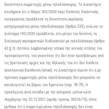
δυνατότητα συμμετοχής μέσω τηλεδιάσκεψης. Το Δικαστήριο
επισήμανε ότι ο Νόμος 302/2004 περί διεθνούς δικαστικής
συνεργασίας προέβλεπε τη δυνατότητα ακρόασης
κατηγορουμένου μέσω τηλεδιάσκεψης (άρθρο 235), ενώ και το
Διάταγμα 195/2020 προέβλεπε, στο μέτρο του δυνατού, τη
διεξαγωγή ακροαματικών διαδικασιών με τηλεδιάσκεψη (άρθρο
42 § 3). Ωστόσο, λαμβανομένης υπόψη της γενικής στάσης του
προσφεύγοντος, του γεγονότος ότι δεν ήταν προσβάσιμος από
τις βρετανικές αρχές και της δήλωσής του ότι δεν διέθετε
ηλεκτρονική διεύθυνση (email), το Δικαστήριο έκρινε ότι η μη
πρόταση συμμετοχής μέσω τηλεδιάσκεψης δεν μπορούσε να
καταλογιστεί σε βάρος του Εφετείου (παρ. 78-79). Η
προσέγγιση αυτή συνάδει με την απόφαση
Jallow κατά
Νορβηγίας
της 02.12.2021 (αριθμ. προσφ. 36516/19), όπου
κρίθηκε ότι η συμμετοχή μέσω τηλεδιάσκεψης δεν είναι