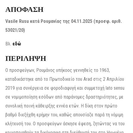
ΑΠΟΦΑΣΗ
Vasile Rusu κατά Ρουμανίας της 04.11.2025 (προσφ. αριθ.
53021/20)
Βλ.
εδώ
ΠΕΡΙΛΗΨΗ
Ο προσφεύγων, Ρουμάνος υπήκοος γεννηθείς το 1963,
καταδικάστηκε από το Πρωτοδικείο του Arad στις 2 Απριλίου
2019 για συνέργεια σε φοροδιαφυγή και συμμετοχή lato sensu
σε νομιμοποίηση εσόδων από παράνομες δραστηριότητες, με
συνολική ποινή κάθειρξης εννέα ετών. Η δίκη στον πρώτο
βαθμό διεξήχθη ερήμην του, καθώς απουσίαζε παρά τη νόμιμη
κλήτευσή του. Ο προσφεύγων άσκησε έφεση, ζητώντας να του
κοινοποιηθούν τα δικόγραφα στη διεύθυνσή του στο Ηνωμένο