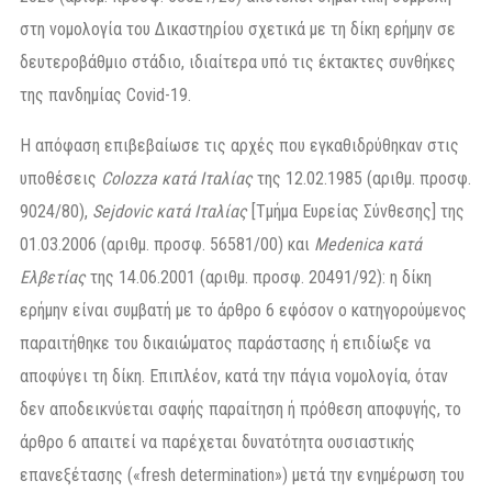
στη νομολογία του Δικαστηρίου σχετικά με τη δίκη ερήμην σε
δευτεροβάθμιο στάδιο, ιδιαίτερα υπό τις έκτακτες συνθήκες
της πανδημίας Covid-19.
Η απόφαση επιβεβαίωσε τις αρχές που εγκαθιδρύθηκαν στις
υποθέσεις
Colozza κατά Ιταλίας
της 12.02.1985 (αριθμ. προσφ.
9024/80),
Sejdovic κατά Ιταλίας
[Τμήμα Ευρείας Σύνθεσης] της
01.03.2006 (αριθμ. προσφ. 56581/00) και
Medenica κατά
Ελβετίας
της 14.06.2001 (αριθμ. προσφ. 20491/92): η δίκη
ερήμην είναι συμβατή με το άρθρο 6 εφόσον ο κατηγορούμενος
παραιτήθηκε του δικαιώματος παράστασης ή επιδίωξε να
αποφύγει τη δίκη. Επιπλέον, κατά την πάγια νομολογία, όταν
δεν αποδεικνύεται σαφής παραίτηση ή πρόθεση αποφυγής, το
άρθρο 6 απαιτεί να παρέχεται δυνατότητα ουσιαστικής
επανεξέτασης («fresh determination») μετά την ενημέρωση του