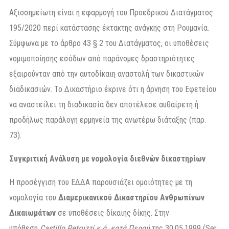
Αξιοσημείωτη είναι η εφαρμογή του Προεδρικού Διατάγματος
195/2020 περί κατάστασης έκτακτης ανάγκης στη Ρουμανία.
Σύμφωνα με το άρθρο 43 § 2 του Διατάγματος, οι υποθέσεις
νομιμοποίησης εσόδων από παράνομες δραστηριότητες
εξαιρούνταν από την αυτοδίκαιη αναστολή των δικαστικών
διαδικασιών. Το Δικαστήριο έκρινε ότι η άρνηση του Εφετείου
να αναστείλει τη διαδικασία δεν αποτέλεσε αυθαίρετη ή
προδήλως παράλογη ερμηνεία της ανωτέρω διάταξης (παρ.
73).
Συγκριτική Ανάλυση με νομολογία διεθνών δικαστηρίων
Η προσέγγιση του ΕΔΔΑ παρουσιάζει ομοιότητες με τη
νομολογία του
Διαμερικανικού Δικαστηρίου Ανθρωπίνων
Δικαιωμάτων
σε υποθέσεις δίκαιης δίκης. Στην
υπόθεση
Castillo Petruzzi κ.ά. κατά Περού
της 30.05.1999 (Ser.