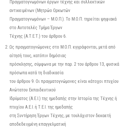
Πραγματογνωμόνων έργων τέχνης και συλλεκτικών
αντικειμένων (Μητρώο Ορκωτών
Πραγματογνωμόνων – Μ.Ο.Π.). Το Μ.Ο.Π. τηρείται ψηφιακά
στο Αυτοτελές Τμήμα Έργων
Τέχνης (Α.Τ.Ε.Τ.) του άρθρου 6.
Ως πραγματογνώμονες στο Μ.Ο.Π. εγγράφονται, μετά από
αίτησή τους, κατόπιν δημόσιας
πρόσκλησης, σύμφωνα με την παρ. 2 του άρθρου 13, φυσικά
πρόσωπα κατά τη διαδικασία
του άρθρου 9. Οι πραγματογνώμονες είναι κάτοχοι πτυχίου
Ανώτατου Εκπαιδευτικού
Ιδρύματος (Α.Ε.Ι.) της ημεδαπής στην Ιστορία της Τέχνης ή
πτυχίου Α.Ε.Ι. ή Τ.Ε.Ι. της ημεδαπής
στη Συντήρηση Έργων Τέχνης, με τουλάχιστον δεκαετή
αποδεδειγμένη επαγγελματική