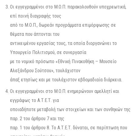
Οι εγγεγραμμένοι στο Μ.Ο.Π. παρακολουθούν υποχρεωτικά,
επί ποινή διαγραφής τους
από το Μ.Ο.Π., δωρεάν προγράμματα επιμόρφωσης σε
θέματα που άπτονται του
αντικειμένου εργασίας τους, τα οποία διοργανώνει το
Υπουργείο Πολιτισμού, σε συνεργασία
με το νομικό πρόσωπο «Εθνική Πινακοθήκη – Μουσείο
Αλεξάνδρου Σούτσου», τουλάχιστον
άπαξ ετησίως και με τουλάχιστον εβδομαδιαία διάρκεια.
Οι εγγεγραμμένοι στο Μ.Ο.Π. ενημερώνουν αμελλητί και
εγγράφως το Α.Τ.Ε.Τ. για
οποιαδήποτε μεταβολή των στοιχείων και των συνθηκών της
παρ. 2 του άρθρου 7 και της
παρ. 1 του άρθρου 8. Το Α.Τ.Ε.Τ. δύναται, σε περίπτωση που