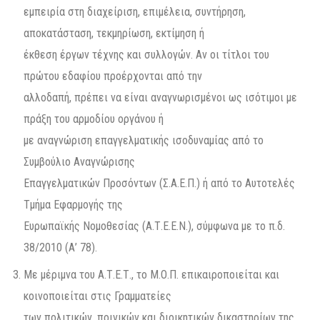
εμπειρία στη διαχείριση, επιμέλεια, συντήρηση,
αποκατάσταση, τεκμηρίωση, εκτίμηση ή
έκθεση έργων τέχνης και συλλογών. Αν οι τίτλοι του
πρώτου εδαφίου προέρχονται από την
αλλοδαπή, πρέπει να είναι αναγνωρισμένοι ως ισότιμοι με
πράξη του αρμοδίου οργάνου ή
με αναγνώριση επαγγελματικής ισοδυναμίας από το
Συμβούλιο Αναγνώρισης
Επαγγελματικών Προσόντων (Σ.Α.Ε.Π.) ή από το Αυτοτελές
Τμήμα Εφαρμογής της
Ευρωπαϊκής Νομοθεσίας (Α.Τ.Ε.Ε.Ν.), σύμφωνα με το π.δ.
38/2010 (Α’ 78).
Με μέριμνα του Α.Τ.Ε.Τ., το Μ.Ο.Π. επικαιροποιείται και
κοινοποιείται στις Γραμματείες
των πολιτικών, ποινικών και διοικητικών δικαστηρίων της