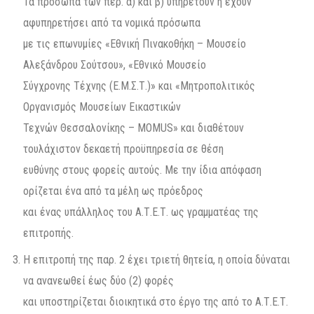
Τα πρόσωπα των περ. α) και β) υπηρετούν ή έχουν
αφυπηρετήσει από τα νομικά πρόσωπα
με τις επωνυμίες «Εθνική Πινακοθήκη – Μουσείο
Αλεξάνδρου Σούτσου», «Εθνικό Μουσείο
Σύγχρονης Τέχνης (Ε.Μ.Σ.Τ.)» και «Μητροπολιτικός
Οργανισμός Μουσείων Εικαστικών
Τεχνών Θεσσαλονίκης – ΜOMUS» και διαθέτουν
τουλάχιστον δεκαετή προϋπηρεσία σε θέση
ευθύνης στους φορείς αυτούς. Με την ίδια απόφαση
ορίζεται ένα από τα μέλη ως πρόεδρος
και ένας υπάλληλος του Α.Τ.Ε.Τ. ως γραμματέας της
επιτροπής.
Η επιτροπή της παρ. 2 έχει τριετή θητεία, η οποία δύναται
να ανανεωθεί έως δύο (2) φορές
και υποστηρίζεται διοικητικά στο έργο της από το Α.Τ.Ε.Τ.