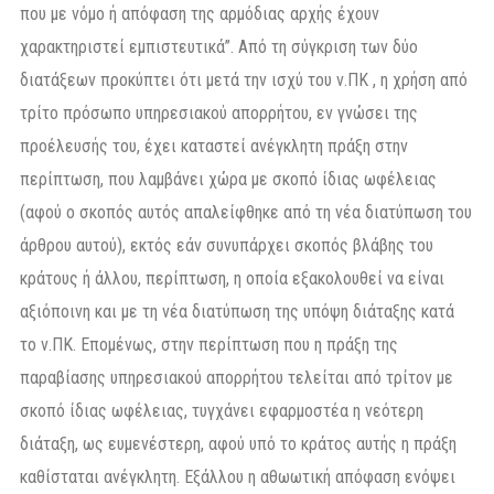
που με νόμο ή απόφαση της αρμόδιας αρχής έχουν
χαρακτηριστεί εμπιστευτικά”. Από τη σύγκριση των δύο
διατάξεων προκύπτει ότι μετά την ισχύ του ν.ΠΚ , η χρήση από
τρίτο πρόσωπο υπηρεσιακού απορρήτου, εν γνώσει της
προέλευσής του, έχει καταστεί ανέγκλητη πράξη στην
περίπτωση, που λαμβάνει χώρα με σκοπό ίδιας ωφέλειας
(αφού ο σκοπός αυτός απαλείφθηκε από τη νέα διατύπωση του
άρθρου αυτού), εκτός εάν συνυπάρχει σκοπός βλάβης του
κράτους ή άλλου, περίπτωση, η οποία εξακολουθεί να είναι
αξιόποινη και με τη νέα διατύπωση της υπόψη διάταξης κατά
το ν.ΠΚ. Επομένως, στην περίπτωση που η πράξη της
παραβίασης υπηρεσιακού απορρήτου τελείται από τρίτον με
σκοπό ίδιας ωφέλειας, τυγχάνει εφαρμοστέα η νεότερη
διάταξη, ως ευμενέστερη, αφού υπό το κράτος αυτής η πράξη
καθίσταται ανέγκλητη. Εξάλλου η αθωωτική απόφαση ενόψει