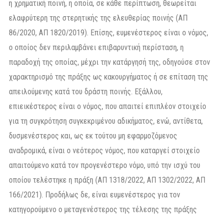
η χρηματική ποινή, η οποία, σε κάθε περίπτωση, θεωρείται
ελαφρύτερη της στερητικής της ελευθερίας ποινής (ΑΠ
86/2020, ΑΠ 1820/2019). Επίσης, ευμενέστερος είναι ο νόμος,
ο οποίος δεν περιλαμβάνει επιβαρυντική περίσταση, η
παραδοχή της οποίας, μέχρι την κατάργησή της, οδηγούσε στον
χαρακτηρισμό της πράξης ως κακουργήματος ή σε επίταση της
απειλούμενης κατά του δράστη ποινής. Εξάλλου,
επιεικέστερος είναι ο νόμος, που απαιτεί επιπλέον στοιχείο
για τη συγκρότηση συγκεκριμένου αδικήματος, ενώ, αντίθετα,
δυσμενέστερος και, ως εκ τούτου μη εφαρμοζόμενος
αναδρομικά, είναι ο νεότερος νόμος, που καταργεί στοιχείο
απαιτούμενο κατά τον προγενέστερο νόμο, υπό την ισχύ του
οποίου τελέστηκε η πράξη (ΑΠ 1318/2022, ΑΠ 1302/2022, ΑΠ
166/2021). Προδήλως δε, είναι ευμενέστερος για τον
κατηγορούμενο ο μεταγενέστερος της τέλεσης της πράξης