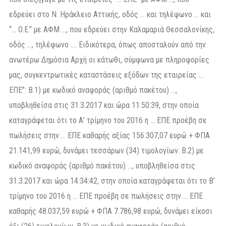
εδρεύει στο Ν. Ηράκλειο Αττικής, οδός … και τηλέφωνο … και
“… Ο.Ε.” με ΑΦΜ …, που εδρεύει στην Καλαμαριά Θεσσαλονίκης,
οδός …, τηλέφωνο …. Ειδικότερα, όπως αποσταλούν από την
ανωτέρω Δημόσια Αρχή οι κάτωθι, σύμφωνα με πληροφορίες
μας, συγκεντρωτικές καταστάσεις εξόδων της εταιρείας …
ΕΠΕ”: Β.1) με κωδικό αναφοράς (αριθμό πακέτου) …,
υποβληθείσα στις 31.3.2017 και ώρα 11:50:39, στην οποία
καταγράφεται ότι το Α’ τρίμηνο του 2016 η … ΕΠΕ προέβη σε
πωλήσεις στην … ΕΠΕ καθαρής αξίας 156.307,07 ευρώ + ΦΠΑ
21.141,99 ευρώ, δυνάμει τεσσάρων (34) τιμολογίων. Β.2) με
κωδικό αναφοράς (αριθμό πακέτου) …, υποβληθείσα στις
31.3.2017 και ώρα 14:34:42, στην οποία καταγράφεται ότι το Β’
τρίμηνο του 2016 η … ΕΠΕ προέβη σε πωλήσεις στην … ΕΠΕ
καθαρής 48.037,59 ευρώ + ΦΠΑ 7.786,98 ευρώ, δυνάμει είκοσι