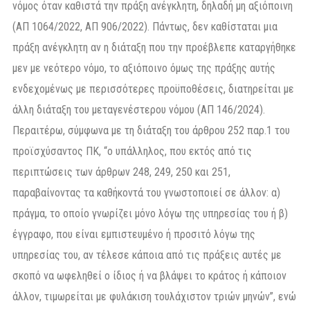
νόμος όταν καθιστά την πράξη ανέγκλητη, δηλαδή μη αξιόποινη
(ΑΠ 1064/2022, ΑΠ 906/2022). Πάντως, δεν καθίσταται μια
πράξη ανέγκλητη αν η διάταξη που την προέβλεπε καταργήθηκε
μεν με νεότερο νόμο, το αξιόποινο όμως της πράξης αυτής
ενδεχομένως με περισσότερες προϋποθέσεις, διατηρείται με
άλλη διάταξη του μεταγενέστερου νόμου (ΑΠ 146/2024).
Περαιτέρω, σύμφωνα με τη διάταξη του άρθρου 252 παρ.1 του
προϊσχύσαντος ΠΚ, “ο υπάλληλος, που εκτός από τις
περιπτώσεις των άρθρων 248, 249, 250 και 251,
παραβαίνοντας τα καθήκοντά του γνωστοποιεί σε άλλον: α)
πράγμα, το οποίο γνωρίζει μόνο λόγω της υπηρεσίας του ή β)
έγγραφο, που είναι εμπιστευμένο ή προσιτό λόγω της
υπηρεσίας του, αν τέλεσε κάποια από τις πράξεις αυτές με
σκοπό να ωφεληθεί ο ίδιος ή να βλάψει το κράτος ή κάποιον
άλλον, τιμωρείται με φυλάκιση τουλάχιστον τριών μηνών”, ενώ