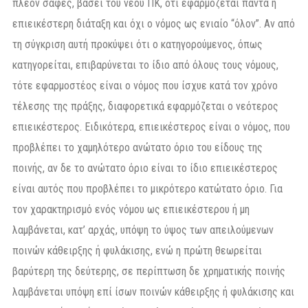
πλέον σαφές, βάσει του νέου ΠΚ, ότι εφαρμόζεται πάντα η
επιεικέστερη διάταξη και όχι ο νόμος ως ενιαίο “όλον”. Αν από
τη σύγκριση αυτή προκύψει ότι ο κατηγορούμενος, όπως
κατηγορείται, επιβαρύνεται το ίδιο από όλους τους νόμους,
τότε εφαρμοστέος είναι ο νόμος που ίσχυε κατά τον χρόνο
τέλεσης της πράξης, διαφορετικά εφαρμόζεται ο νεότερος
επιεικέστερος. Ειδικότερα, επιεικέστερος είναι ο νόμος, που
προβλέπει το χαμηλότερο ανώτατο όριο του είδους της
ποινής, αν δε το ανώτατο όριο είναι το ίδιο επιεικέστερος
είναι αυτός που προβλέπει το μικρότερο κατώτατο όριο. Για
τον χαρακτηρισμό ενός νόμου ως επιεικέστερου ή μη
λαμβάνεται, κατ’ αρχάς, υπόψη το ύψος των απειλούμενων
ποινών κάθειρξης ή φυλάκισης, ενώ η πρώτη θεωρείται
βαρύτερη της δεύτερης, σε περίπτωση δε χρηματικής ποινής
λαμβάνεται υπόψη επί ίσων ποινών κάθειρξης ή φυλάκισης και