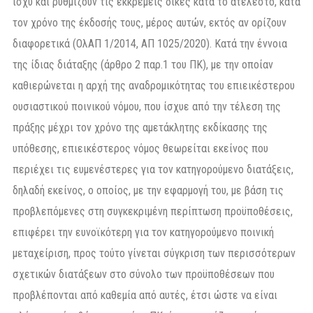
ισχύ και ρυθμίζουν τις εκκρεμείς δίκες κατά το ατέλεστο, κατά
τον χρόνο της έκδοσής τους, μέρος αυτών, εκτός αν ορίζουν
διαφορετικά (ΟλΑΠ 1/2014, ΑΠ 1025/2020). Κατά την έννοια
της ίδιας διάταξης (άρθρο 2 παρ.1 του ΠΚ), με την οποίαν
καθιερώνεται η αρχή της αναδρομικότητας του επιεικέστερου
ουσιαστικού ποινικού νόμου, που ίσχυε από την τέλεση της
πράξης μέχρι τον χρόνο της αμετάκλητης εκδίκασης της
υπόθεσης, επιεικέστερος νόμος θεωρείται εκείνος που
περιέχει τις ευμενέστερες για τον κατηγορούμενο διατάξεις,
δηλαδή εκείνος, ο οποίος, με την εφαρμογή του, με βάση τις
προβλεπόμενες στη συγκεκριμένη περίπτωση προϋποθέσεις,
επιφέρει την ευνοϊκότερη για τον κατηγορούμενο ποινική
μεταχείριση, προς τούτο γίνεται σύγκριση των περισσότερων
σχετικών διατάξεων στο σύνολο των προϋποθέσεων που
προβλέπονται από καθεμία από αυτές, έτσι ώστε να είναι