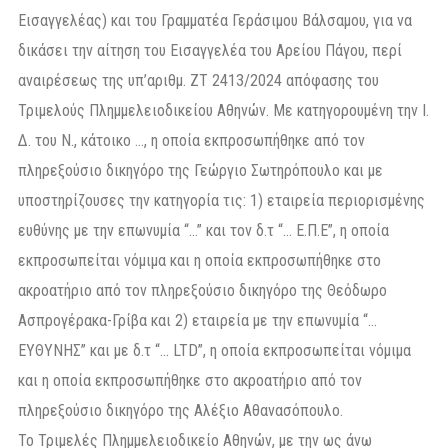
Εισαγγελέας) και του Γραμματέα Γεράσιμου Βάλσαμου, για να
δικάσει την αίτηση του Εισαγγελέα του Αρείου Πάγου, περί
αναιρέσεως της υπ’αριθμ. ΖΤ 2413/2024 απόφασης του
Τριμελούς Πλημμελειοδικείου Αθηνών. Με κατηγορουμένη την Ι.
Δ. του Ν., κάτοικο …, η οποία εκπροσωπήθηκε από τον
πληρεξούσιο δικηγόρο της Γεώργιο Σωτηρόπουλο και με
υποστηρίζουσες την κατηγορία τις: 1) εταιρεία περιορισμένης
ευθύνης με την επωνυμία “…” και τον δ.τ “… Ε.Π.Ε”, η οποία
εκπροσωπείται νόμιμα και η οποία εκπροσωπήθηκε στο
ακροατήριο από τον πληρεξούσιο δικηγόρο της Θεόδωρο
Ασπρογέρακα-Γρίβα και 2) εταιρεία με την επωνυμία “…
ΕΥΘΥΝΗΣ” και με δ.τ “… LTD”, η οποία εκπροσωπείται νόμιμα
και η οποία εκπροσωπήθηκε στο ακροατήριο από τον
πληρεξούσιο δικηγόρο της Αλέξιο Αθανασόπουλο.
Το Τριμελές Πλημμελειοδικείο Αθηνών, με την ως άνω