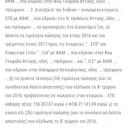
ΑΦΜ …, που εδρεύει στην Άνω Γλυφάδα Αττικής, οδός …,
τηλέφωνο: …. 2. Διατάξετε την διάδικο – εναγόμενη εταιρεία …
ΕΠΕ με ΑΦΜ …, που εδρεύει στο Ν. Ηράκλειο Αττικής, οδός …,
και τηλέφωνο …, να προσκομίσει στο Δικαστήριό Σας: α)
άπαντα τα τιμολόγια πώλησης του έτους 2016 και του
τρέχοντος έτους 2017 προς τις εταιρείες “… ΕΠΕ” και
διακριτικό τίτλο “… Ltd” με ΑΦΜ …, που εδρεύει στην Άνω
Γλυφάδα Αττικής, οδός …, τηλέφωνο … και “…Ο.Ε.” με ΑΦΜ …,
που εδρεύει στην Καλαμαριά Θεσσαλονίκης, οδός …, τηλέφωνο
…, β) τα τριάντα τέσσερα (34) τιμολόγια πώλησης (και τα
συνοδευτικά δελτία αποστολής) που εξέδωσε το Α’ τρίμηνο
του 2016, προβαίνοντας σε πωλήσεις στην εταιρεία … ΕΠΕ
καθαρής αξίας 156.307,07 ευρώ + ΦΠΑ 21.141,99 ευρώ, γ) τα
είκοσι έξι (26) τιμολόγια πώλησης (και τα συνοδευτικά δελτία
αποστολής) που εξέδωσε το Β’ τρίμηνο του 2016,