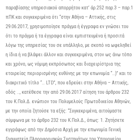
παραβίασης υπηρεσιακού απορρήτου κατ’ άρ.252 παρ.3 – παρ.1
πΠΚ και συγκεκριμένα ότι “στην Αθήνα – Αττικής, στις
29.06.2017, χρησιμοποίησε πράγμα ή έγγραφα εν γνώσει του
ότι το πράγμα ή τα έγγραφα είναι εμπιστευμένα ή προσιτά
λόγω της υπηρεσίας του σε υπάλληλο, με σκοπό να ωφεληθεί
η ίδια ή να βλάψει άλλον και συγκεκριμένα, στον ως άνω τόπο
και χρόνο, ως νόμιμη εκπρόσωπος και διαχειρίστρια της
εταιρείας περιορισμένης ευθύνης με την επωνυμία “…)” και το
διακριτικό τίτλο “… LTD”, που εδρεύει στην Αθήνα – Αττικής,
οδός …, κατέθεσε την από 29.06.2017 αίτηση του άρθρου 232
του Κ.Πολ.Δ. ενώπιον του Πολυμελούς Πρωτοδικείου Αθηνών,
με την οποία ζητούσε τα εξής: “Συγκεκριμένα, αιτούμαστε
σύμφωνα με το άρθρο 232 του Κ.Πολ.Δ., όπως: 1. Ζητήσετε
εγγράφως από την Δημόσια Αρχή με την επωνυμία Γενική
Γραμματεία Πληροφοριακών Συστημάτων του Υπουργείου