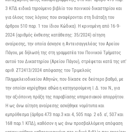
3 ΚΠΔ ειδικά τηρούμενο βιβλίο του ποινικού δικαστηρίου και
για όλους τους λόγους που αναφέρονται στη διάταξη του
άρθρου 510 παρ. 1 του ίδιου Κώδικα). Η κρινομένη από 16-9-
2024 (αριθμός έκθεσης κατάθεσης: 35/2024) αίτηση
αναίρεσης, την οποία άσκησε η Αντεισαγγελέας του Αρείου
Πάγου, με δήλωσή της στη γραμματέα του Ποινικού Τμήματος
αυτού του Δικαστηρίου (Αρείου Πάγου), στρέφεται κατά της υπ’
αριθ. ΖΤ2413/2024 απόφασης του Τριμελούς
Πλημμελειοδικείου Αθηνών, που δίκασε σε δεύτερο βαθμό, με
την οποίαν κηρύχθηκε αθώα η κατηγορούμενη Ι. Δ. του Ν., για
την αξιόποινη πράξη της παραβίασης υπηρεσιακού απορρήτου.
Η ως άνω αίτηση αναίρεσης ασκήθηκε νομότυπα και
εμπρόθεσμα (άρθρα 473 παρ.3 και 4, 505 παρ. 2 εδ. α’, 507 και
168 παρ.1 ΚΠΔ), καθόσον η ως άνω προσβαλλόμενη απόφαση