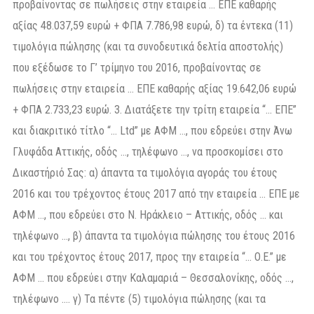
προβαίνοντας σε πωλήσεις στην εταιρεία … ΕΠΕ καθαρής
αξίας 48.037,59 ευρώ + ΦΠΑ 7.786,98 ευρώ, δ) τα έντεκα (11)
τιμολόγια πώλησης (και τα συνοδευτικά δελτία αποστολής)
που εξέδωσε το Γ’ τρίμηνο του 2016, προβαίνοντας σε
πωλήσεις στην εταιρεία … ΕΠΕ καθαρής αξίας 19.642,06 ευρώ
+ ΦΠΑ 2.733,23 ευρώ. 3. Διατάξετε την τρίτη εταιρεία “… ΕΠΕ”
και διακριτικό τίτλο “… Ltd” με ΑΦΜ …, που εδρεύει στην Άνω
Γλυφάδα Αττικής, οδός …, τηλέφωνο …, να προσκομίσει στο
Δικαστήριό Σας: α) άπαντα τα τιμολόγια αγοράς του έτους
2016 και του τρέχοντος έτους 2017 από την εταιρεία … ΕΠΕ με
ΑΦΜ …, που εδρεύει στο Ν. Ηράκλειο – Αττικής, οδός … και
τηλέφωνο …, β) άπαντα τα τιμολόγια πώλησης του έτους 2016
και του τρέχοντος έτους 2017, προς την εταιρεία “… Ο.Ε.” με
ΑΦΜ … που εδρεύει στην Καλαμαριά – Θεσσαλονίκης, οδός …,
τηλέφωνο …. γ) Τα πέντε (5) τιμολόγια πώλησης (και τα