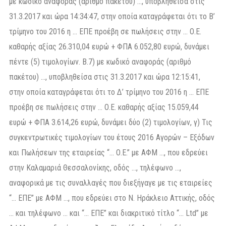
με κωδικό αναφοράς (αριθμό πακέτου) …, υποβληθείσα στις
31.3.2017 και ώρα 14:34:47, στην οποία καταγράφεται ότι το Β’
τρίμηνο του 2016 η … ΕΠΕ προέβη σε πωλήσεις στην … Ο.Ε.
καθαρής αξίας 26.310,04 ευρώ + ΦΠΑ 6.052,80 ευρώ, δυνάμει
πέντε (5) τιμολογίων. Β.7) με κωδικό αναφοράς (αριθμό
πακέτου) …, υποβληθείσα στις 31.3.2017 και ώρα 12:15:41,
στην οποία καταγράφεται ότι το Δ’ τρίμηνο του 2016 η … ΕΠΕ
προέβη σε πωλήσεις στην … Ο.Ε. καθαρής αξίας 15.059,44
ευρώ + ΦΠΑ 3.614,26 ευρώ, δυνάμει δύο (2) τιμολογίων, γ) Τις
συγκεντρωτικές τιμολογίων του έτους 2016 Αγορών – Εξόδων
και Πωλήσεων της εταιρείας “… Ο.Ε.” με ΑΦΜ …, που εδρεύει
στην Καλαμαριά Θεσσαλονίκης, οδός …, τηλέφωνο …,
αναφορικά με τις συναλλαγές που διεξήγαγε με τις εταιρείες
“… ΕΠΕ” με ΑΦΜ …, που εδρεύει στο Ν. Ηράκλειο Αττικής, οδός
… και τηλέφωνο … και “… ΕΠΕ” και διακριτικό τίτλο “… Ltd” με