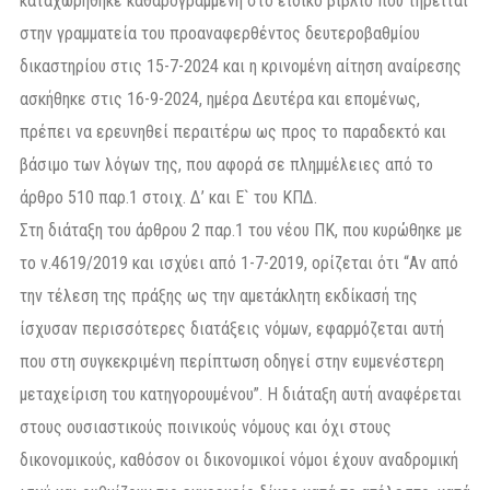
καταχωρήθηκε καθαρογραμμένη στο ειδικό βιβλίο που τηρείται
στην γραμματεία του προαναφερθέντος δευτεροβαθμίου
δικαστηρίου στις 15-7-2024 και η κρινομένη αίτηση αναίρεσης
ασκήθηκε στις 16-9-2024, ημέρα Δευτέρα και επομένως,
πρέπει να ερευνηθεί περαιτέρω ως προς το παραδεκτό και
βάσιμο των λόγων της, που αφορά σε πλημμέλειες από το
άρθρο 510 παρ.1 στοιχ. Δ’ και Ε` του ΚΠΔ.
Στη διάταξη του άρθρου 2 παρ.1 του νέου ΠΚ, που κυρώθηκε με
το ν.4619/2019 και ισχύει από 1-7-2019, ορίζεται ότι “Αν από
την τέλεση της πράξης ως την αμετάκλητη εκδίκασή της
ίσχυσαν περισσότερες διατάξεις νόμων, εφαρμόζεται αυτή
που στη συγκεκριμένη περίπτωση οδηγεί στην ευμενέστερη
μεταχείριση του κατηγορουμένου”. Η διάταξη αυτή αναφέρεται
στους ουσιαστικούς ποινικούς νόμους και όχι στους
δικονομικούς, καθόσον οι δικονομικοί νόμοι έχουν αναδρομική