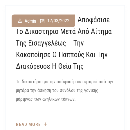
Υπόθεση 8χρονης: Τι Αποφάσισε
17/03/2022
Admin
Το Δικαστήριο Μετά Από Αίτημα
Της Εισαγγελέως – Την
Κακοποίησε Ο Παππούς Και Την
Διακόρευσε Η Θεία Της
Το δικαστήριο με την απόφασή του αφαιρεί από την
μητέρα την άσκηση του συνόλου της γονικής
μέριμνας των ανηλίκων τέκνων..
READ MORE