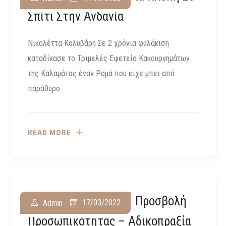
Σπίτι Στην Ανδανία
Νικολέττα Κολυβάρη Σε 2 χρόνια φυλάκιση
καταδίκασε το Τριμελές Εφετείο Κακουργημάτων
της Καλαμάτας έναν Ρομά που είχε μπει από
παράθυρο..
READ MORE
ΜονΠρΑθ 9443/2019 Προσβολή
17/03/2022
Admin
Προσωπικότητας – Αδικοπραξία