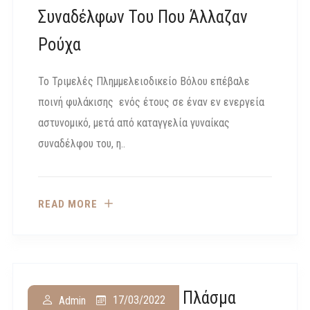
Συναδέλφων Του Που Άλλαζαν
Ρούχα
Το Τριμελές Πλημμελειοδικείο Βόλου επέβαλε
ποινή φυλάκισης ενός έτους σε έναν εν ενεργεία
αστυνομικό, μετά από καταγγελία γυναίκας
συναδέλφου του, η..
READ MORE
Ανανέωση Των Κατά Πλάσμα
17/03/2022
Admin