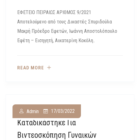
ΕΦΕΤΕΙΟ ΠΕΙΡΑΙΩΣ ΑΡΙΘΜΟΣ 9/2021
Αποτελούμενο από τους Δικαστές Σπυριδούλα
Μακρή Πρόεδρο Εφετών, Ιωάννη Αποστολόπουλο
Εφέτη – Εισηγητή, Αικατερίνη Κοκόλη..
READ MORE
Βόλος: Αστυνομικός
17/03/2022
Admin
Καταδικάστηκε Για
Βιντεοσκόπηση Γυναικών