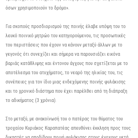
όσων χρησιμοποιούν το δρόμο».
Για σκοπούς προσδιορισμού της ποινής έλαβε υπόψη του το
λευκό ποινικό μητρώο του κατηγορούμενου, τις προσωπικές
του περιστάσεις που έχουν να κάνουν μεταξύ άλλων με το
γεγονός ότι συνεχίζει και σήμερα να παρουσιάζει εικόνα
βαριάς κατάθλιψης και έντονου άγχους που σχετίζεται με το
αποτέλεσμα του ατυχήματος, το νεαρό της ηλικίας του, τις
συνέπειες για τον ίδιο μιας ενδεχόμενης ποινής φυλάκισης
και το χρονικό διάστημα που έχει παρέλθει από τη διάπραξη
το αδικήματος (3 χρόνια).
Στο μεταξύ, με ανακοίνωσή του ο πατέρας του θύματος του
τροχαίου Κυριάκος Καραπατέας απευθύνει έκκληση προς τους
δικαστές να αποδίδουν ποινή φυλάκισης στους ένοχους μετά