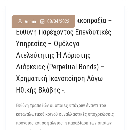
ΠΠρΑθ 1902/2017 Αδικοπραξία –
08/04/2022
Admin
Ευθύνη Παρέχοντος Επενδυτικές
Υπηρεσίες – Ομόλογα
Ατελεύτητης Ή Αόριστης
Διάρκειας (perpetual Bonds) –
Χρηματική Ικανοποίηση Λόγω
Ηθικής Βλάβης -.
Ευθύνη τραπεζών οι οποίες υπέχουν έναντι του
καταναλωτικού κοινού συναλλακτικές υποχρεώσεις
πρόνοιας και ασφάλειας, η παραβίαση των οποίων