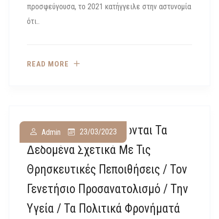
προσφεύγουσα, το 2021 κατήγγειλε στην αστυνομία
ότι..
READ MORE
Ε.Ε: Πώς Προστατεύονται Τα
23/03/2023
Admin
Δεδομένα Σχετικά Με Τις
Θρησκευτικές Πεποιθήσεις / Τον
Γενετήσιο Προσανατολισμό / Την
Υγεία / Τα Πολιτικά Φρονήματά