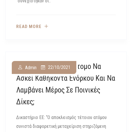
“συνεχίστηκαν οι..
READ MORE
Μπορεί Ένα Τυφλό Άτομο Να
22/10/2021
Admin
Ασκεί Καθήκοντα Ενόρκου Και Να
Λαμβάνει Μέρος Σε Ποινικές
Δίκες;
Δικαστήριο ΕΕ: “Ο αποκλεισμός τέτοιου ατόμου
συνιστά διαφορετική μεταχείριση στηριζόμενη