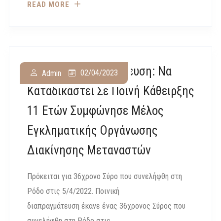
READ MORE
Ποινική Διαπραγμάτευση: Να
02/04/2023
Admin
Καταδικαστεί Σε Ποινή Κάθειρξης
11 Ετών Συμφώνησε Μέλος
Εγκληματικής Οργάνωσης
Διακίνησης Μεταναστών
Πρόκειται για 36χρονο Σύρο που συνελήφθη στη
Ρόδο στις 5/4/2022. Ποινική
διαπραγμάτευση έκανε ένας 36χρονος Σύρος που
συνελήφθη στη Ρόδο στις..