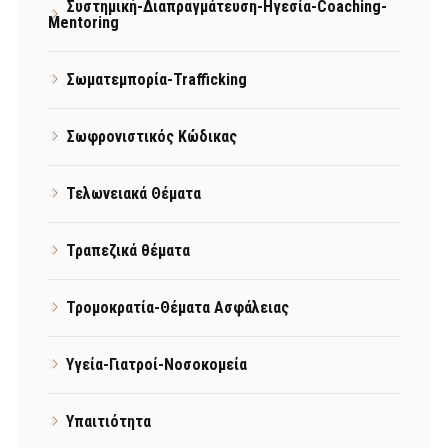
Συστημική-Διαπραγμάτευση-Ηγεσία-Coaching-
Mentoring
Σωματεμπορία-Trafficking
Σωφρονιστικός Κώδικας
Τελωνειακά Θέματα
Τραπεζικά θέματα
Τρομοκρατία-Θέματα Ασφάλειας
Υγεία-Γιατροί-Νοσοκομεία
Υπαιτιότητα