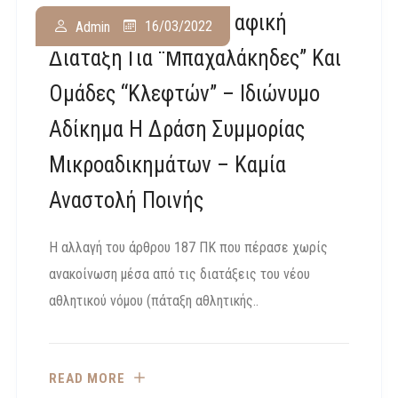
Αποκάλυψη: Φωτογραφική
16/03/2022
Admin
Διάταξη Για “μπαχαλάκηδες” Και
Ομάδες “κλεφτών” – Ιδιώνυμο
Αδίκημα Η Δράση Συμμορίας
Μικροαδικημάτων – Καμία
Αναστολή Ποινής
Η αλλαγή του άρθρου 187 ΠΚ που πέρασε χωρίς
ανακοίνωση μέσα από τις διατάξεις του νέου
αθλητικού νόμου (πάταξη αθλητικής..
READ MORE