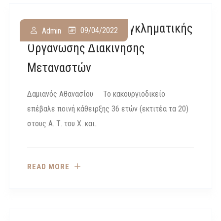
Καταδίκη 5 Μελών Εγκληματικής
09/04/2022
Admin
Οργάνωσης Διακίνησης
Μεταναστών
Δαμιανός Αθανασίου Το κακουργιοδικείο
επέβαλε ποινή κάθειρξης 36 ετών (εκτιτέα τα 20)
στους Α. Τ. του Χ. και..
READ MORE