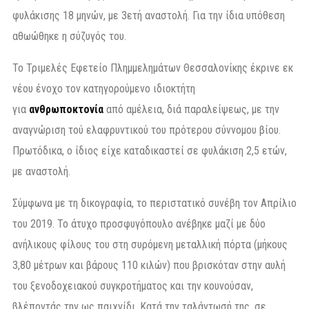
φυλάκισης 18 μηνών, με 3ετή αναστολή. Για την ίδια υπόθεση
αθωώθηκε η σύζυγός του.
Το Τριμελές Εφετείο Πλημμελημάτων Θεσσαλονίκης έκρινε εκ
νέου ένοχο τον κατηγορούμενο ιδιοκτήτη
για
ανθρωποκτονία
από αμέλεια, διά παραλείψεως, με την
αναγνώριση τού ελαφρυντικού του πρότερου σύννομου βίου.
Πρωτόδικα, ο ίδιος είχε καταδικαστεί σε φυλάκιση 2,5 ετών,
με αναστολή.
Σύμφωνα με τη δικογραφία, το περιστατικό συνέβη τον Απρίλιο
του 2019. Το άτυχο προσφυγόπουλο ανέβηκε μαζί με δύο
ανήλικους φίλους του στη συρόμενη μεταλλική πόρτα (μήκους
3,80 μέτρων και βάρους 110 κιλών) που βρισκόταν στην αυλή
του ξενοδοχειακού συγκροτήματος και την κουνούσαν,
βλέποντάς την ως παιχνίδι. Κατά την ταλάντωσή της, σε