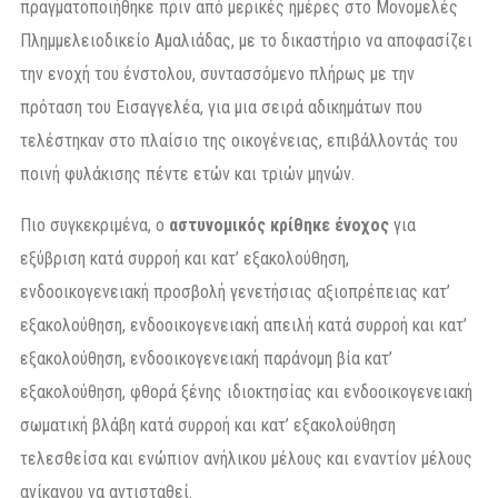
πραγματοποιήθηκε πριν από μερικές ημέρες στο Μονομελές
Πλημμελειοδικείο Αμαλιάδας, με το δικαστήριο να αποφασίζει
την ενοχή του ένστολου, συντασσόμενο πλήρως με την
πρόταση του Εισαγγελέα, για μια σειρά αδικημάτων που
τελέστηκαν στο πλαίσιο της οικογένειας, επιβάλλοντάς του
ποινή φυλάκισης πέντε ετών και τριών μηνών.
Πιο συγκεκριμένα, ο
αστυνομικός κρίθηκε ένοχος
για
εξύβριση κατά συρροή και κατ’ εξακολούθηση,
ενδοοικογενειακή προσβολή γενετήσιας αξιοπρέπειας κατ’
εξακολούθηση, ενδοοικογενειακή απειλή κατά συρροή και κατ’
εξακολούθηση, ενδοοικογενειακή παράνομη βία κατ’
εξακολούθηση, φθορά ξένης ιδιοκτησίας και ενδοοικογενειακή
σωματική βλάβη κατά συρροή και κατ’ εξακολούθηση
τελεσθείσα και ενώπιον ανήλικου μέλους και εναντίον μέλους
ανίκανου να αντισταθεί.