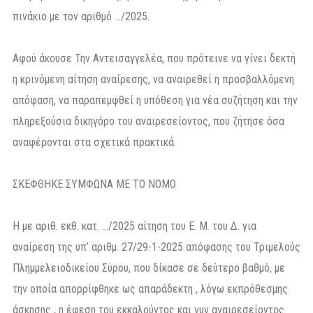
πινάκιο με τον αριθμό …/2025.
Αφού άκουσε Την Αντεισαγγελέα, που πρότεινε να γίνει δεκτή
η κρινόμενη αίτηση αναίρεσης, να αναιρεθεί η προσβαλλόμενη
απόφαση, να παραπεμφθεί η υπόθεση για νέα συζήτηση και την
πληρεξούσια δικηγόρο του αναιρεσείοντος, που ζήτησε όσα
αναφέρονται στα σχετικά πρακτικά.
ΣΚΕΦΘΗΚΕ ΣΥΜΦΩΝΑ ΜΕ ΤΟ ΝΟΜΟ
Η με αριθ. εκθ. κατ. …/2025 αίτηση του Ε. Μ. του Δ. για
αναίρεση της υπ’ αριθμ. 27/29-1-2025 απόφασης του Τριμελούς
Πλημμελειοδικείου Σύρου, που δίκασε σε δεύτερο βαθμό, με
την οποία απορρίφθηκε ως απαράδεκτη , λόγω εκπρόθεσμης
άσκησης , η έφεση του εκκαλούντος και νυν αναιρεσείοντος