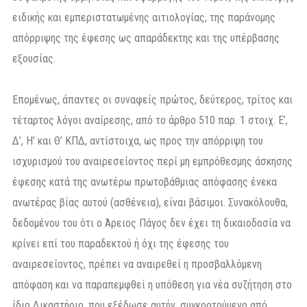
ειδικής και εμπεριστατωμένης αιτιολογίας, της παράνομης
απόρριψης της έφεσης ως απαράδεκτης και της υπέρβασης
εξουσίας.
Επομένως, άπαντες οι συναφείς πρώτος, δεύτερος, τρίτος και
τέταρτος λόγοι αναίρεσης, από το άρθρο 510 παρ. 1 στοιχ. Ε’,
Δ’, Η’ και Θ’ ΚΠΔ, αντίστοιχα, ως προς την απόρριψη του
ισχυρισμού του αναιρεσείοντος περί μη εμπρόθεσμης άσκησης
έφεσης κατά της ανωτέρω πρωτοβάθμιας απόφασης ένεκα
ανωτέρας βίας αυτού (ασθένεια), είναι βάσιμοι. Συνακόλουθα,
δεδομένου του ότι ο Άρειος Πάγος δεν έχει τη δικαιοδοσία να
κρίνει επί του παραδεκτού ή όχι της έφεσης του
αναιρεσείοντος, πρέπει να αναιρεθεί η προσβαλλόμενη
απόφαση και να παραπεμφθεί η υπόθεση για νέα συζήτηση στο
ίδιο Δικαστήριο, που εξέδωσε αυτήν, συγκροτούμενο από