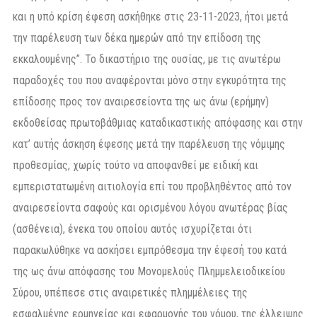
και η υπό κρίση έφεση ασκήθηκε στις 23-11-2023, ήτοι μετά
την παρέλευση των δέκα ημερών από την επίδοση της
εκκαλουμένης”. Το δικαστήριο της ουσίας, με τις ανωτέρω
παραδοχές του που αναφέρονται μόνο στην εγκυρότητα της
επίδοσης προς τον αναιρεσείοντα της ως άνω (ερήμην)
εκδοθείσας πρωτοβάθμιας καταδικαστικής απόφασης και στην
κατ’ αυτής άσκηση έφεσης μετά την παρέλευση της νόμιμης
προθεσμίας, χωρίς τούτο να αποφανθεί με ειδική και
εμπεριστατωμένη αιτιολογία επί του προβληθέντος από τον
αναιρεσείοντα σαφούς και ορισμένου λόγου ανωτέρας βίας
(ασθένεια), ένεκα του οποίου αυτός ισχυρίζεται ότι
παρακωλύθηκε να ασκήσει εμπρόθεσμα την έφεσή του κατά
της ως άνω απόφασης του Μονομελούς Πλημμελειοδικείου
Σύρου, υπέπεσε στις αναιρετικές πλημμέλειες της
εσφαλμένης ερμηνείας και εφαρμογής του νόμου, της έλλειψης