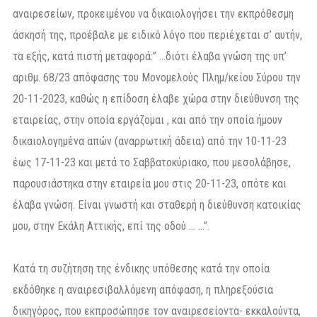
αναιρεσείων, προκειμένου να δικαιολογήσει την εκπρόθεσμη
άσκησή της, προέβαλε με ειδικό λόγο που περιέχεται σ’ αυτήν,
τα εξής, κατά πιστή μεταφορά:” …διότι έλαβα γνώση της υπ’
αριθμ. 68/23 απόφασης του Μονομελούς Πλημ/κείου Σύρου την
20-11-2023, καθώς η επίδοση έλαβε χώρα στην διεύθυνση της
εταιρείας, στην οποία εργάζομαι , και από την οποία ήμουν
δικαιολογημένα απών (αναρρωτική άδεια) από την 10-11-23
έως 17-11-23 και μετά το Σαββατοκύριακο, που μεσολάβησε,
παρουσιάστηκα στην εταιρεία μου στις 20-11-23, οπότε και
έλαβα γνώση. Είναι γνωστή και σταθερή η διεύθυνση κατοικίας
μου, στην Εκάλη Αττικής, επί της οδού … …”.
Κατά τη συζήτηση της ένδικης υπόθεσης κατά την οποία
εκδόθηκε η αναιρεσιβαλλόμενη απόφαση, η πληρεξούσια
δικηγόρος, που εκπροσώπησε τον αναιρεσείοντα- εκκαλούντα,