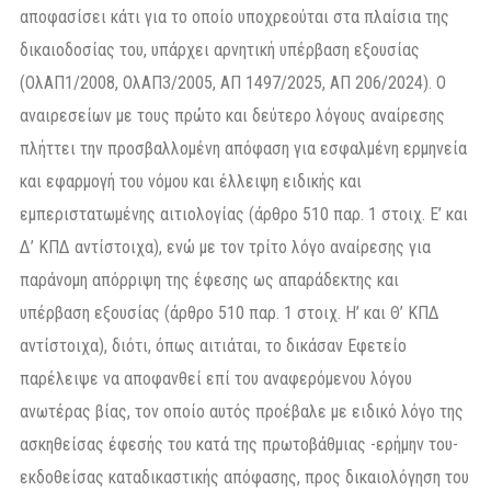
αποφασίσει κάτι για το οποίο υποχρεούται στα πλαίσια της
δικαιοδοσίας του, υπάρχει αρνητική υπέρβαση εξουσίας
(ΟλΑΠ1/2008, ΟλΑΠ3/2005, ΑΠ 1497/2025, ΑΠ 206/2024). Ο
αναιρεσείων με τους πρώτο και δεύτερο λόγους αναίρεσης
πλήττει την προσβαλλομένη απόφαση για εσφαλμένη ερμηνεία
και εφαρμογή του νόμου και έλλειψη ειδικής και
εμπεριστατωμένης αιτιολογίας (άρθρο 510 παρ. 1 στοιχ. Ε’ και
Δ’ ΚΠΔ αντίστοιχα), ενώ με τον τρίτο λόγο αναίρεσης για
παράνομη απόρριψη της έφεσης ως απαράδεκτης και
υπέρβαση εξουσίας (άρθρο 510 παρ. 1 στοιχ. Η’ και Θ’ ΚΠΔ
αντίστοιχα), διότι, όπως αιτιάται, το δικάσαν Εφετείο
παρέλειψε να αποφανθεί επί του αναφερόμενου λόγου
ανωτέρας βίας, τον οποίο αυτός προέβαλε με ειδικό λόγο της
ασκηθείσας έφεσής του κατά της πρωτοβάθμιας -ερήμην του-
εκδοθείσας καταδικαστικής απόφασης, προς δικαιολόγηση του