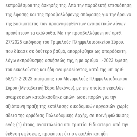
εκπροθέσμου της άσκησής της. Από την παραδεκτή επισκόπηση
της έφεσης και της προσβαλλόμενης απόφασης για την έρευνα
της βασιμότητας των προαναφερθέντων αναιρετικών λόγων,
προκύπτουν τα ακόλουθα: Με την προσβαλλόμενη υπ’ αριθ.
27/2025 απόφαση του Τριμελούς Πλημμελειοδικείου Σύρου,
που δίκασε σε δεύτερο βαθμό, απορρίφθηκε ως απαράδεκτη,
λόγω εκπρόθεσμης ασκήσεώς της, η με αριθμό …-2023 έφεση
του εκκαλούντος και ήδη αναιρεσείοντος, κατά της υπ’ αριθ.
68/21-2-2023 απόφασης του Μονομελούς Πλημμελειοδικείου
Σύρου (Μεταβατική Έδρα Μυκόνου), με την οποία ο εκκαλών-
αναιρεσείων καταδικάσθηκε απών- ωσεί παρών για την
αξιόποινη πράξη της εκτέλεσης οικοδομικών εργασιών χωρίς
άδεια της αρμόδιας Πολεοδομικής Αρχής, σε ποινή φυλάκισης
ενός (1) έτους, ανασταλείσα επί τριετία. Ειδικότερα, από την
έκθεση εφέσεως, προκύπτει ότι o εκκαλών και ήδη