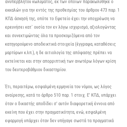
ανυπέρβλητου κωλύματος, εκ των οποίων παρακωλύθηκε ο
εκκαλών για την εντός της προθεσμίας του άρθρου 473 παρ. 1
ΚΠΔ άσκησή της, οπότε το Εφετείο έχει την υποχρέωση να
ερευνήσει κατ` ουσία τον εν λόγω ισχυρισμό, αξιολογώντας
και συνεκτιμώντας όλα τα προσκομιζόμενα από τον
κατηγορούμενο αποδεικτικά στοιχεία (έγγραφα, καταθέσεις
μαρτύρων κ.λπ.), η δε αιτιολογία της απόφασης πρέπει να
εκτείνεται και στην απορριπτική των ανωτέρω λόγων κρίση
του δευτεροβάθμιου δικαστηρίου.
Έτι, περαιτέρω, εσφαλμένη ερμηνεία του νόμου, ως λόγος
αναίρεσης, κατά το άρθρο 510 παρ. 1 στοιχ. Ε’ ΚΠΔ, υπάρχει
όταν ο δικαστής αποδίδει σ’ αυτόν διαφορετική έννοια από
εκείνη που έχει στην πραγματικότητα, ενώ, εσφαλμένη
εφαρμογή υπάρχει όταν δεν υπήγαγε σωστά τα πραγματικά