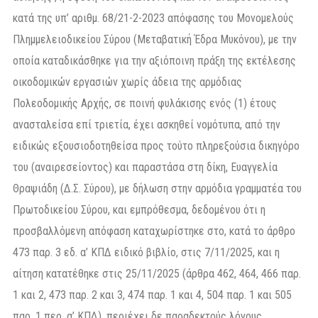
κατά της υπ’ αριθμ. 68/21-2-2023 απόφασης του Μονομελούς
Πλημμελειοδικείου Σύρου (Μεταβατική Έδρα Μυκόνου), με την
οποία καταδικάσθηκε για την αξιόποινη πράξη της εκτέλεσης
οικοδομικών εργασιών χωρίς άδεια της αρμόδιας
Πολεοδομικής Αρχής, σε ποινή φυλάκισης ενός (1) έτους
ανασταλείσα επί τριετία, έχει ασκηθεί νομότυπα, από την
ειδικώς εξουσιοδοτηθείσα προς τούτο πληρεξούσια δικηγόρο
του (αναιρεσείοντος) και παραστάσα στη δίκη, Ευαγγελία
Θραψιάδη (Δ.Σ. Σύρου), με δήλωση στην αρμόδια γραμματέα του
Πρωτοδικείου Σύρου, και εμπρόθεσμα, δεδομένου ότι η
προσβαλλόμενη απόφαση καταχωρίστηκε στο, κατά το άρθρο
473 παρ. 3 εδ. α’ ΚΠΔ ειδικό βιβλίο, στις 7/11/2025, και η
αίτηση κατατέθηκε στις 25/11/2025 (άρθρα 462, 464, 466 παρ.
1 και 2, 473 παρ. 2 και 3, 474 παρ. 1 και 4, 504 παρ. 1 και 505
παρ. 1 περ. α’ ΚΠΔ), περιέχει δε παραδεκτούς λόγους