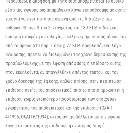
Περαιτέρω, η απόφαση, με την οποία απορρίπτεται το ένδικο
μέσο της έφεσης ως απαράδεκτο λόγω εκπρόθεσμης άσκησής
του, για να έχει την απαιτούμενη από τις διατάξεις των
άρθρων 93 παρ. 3 του Συντάγματος και 139 ΚΠΔ ειδική και
εμπεριστατωμένη αιτιολογία, η έλλειψη της οποίας ιδρύει τον
από το άρθρο 510 παρ. 1 στοιχ. Δ’ ΚΠΔ προβλεπόμενο λόγο
αναίρεσης, πρέπει να διαλαμβάνει τον χρόνο δημοσίευσης της
προσβαλλόμενης με την έφεση απόφασης ή επίδοσης αυτής
στον εκκαλούντα, αν απαγγέλθηκε απόντος τούτου, και τον
χρόνο άσκησης της έφεσης, καθώς επίσης, στην περίπτωση
επίδοσης αυτής, του αποδεικτικού, από το οποίο προκύπτει η
επίδοση, χωρίς ειδικότερο προσδιορισμό των στοιχείων
εγκυρότητας του αποδεικτικού και της επίδοσης (ΟλΑΠ
4/1995, ΟλΑΠ 6/1994), εκτός αν προβάλλεται με την έφεση
λόγος ακυρότητας της επίδοσης ή ανωτέρας βίας ή