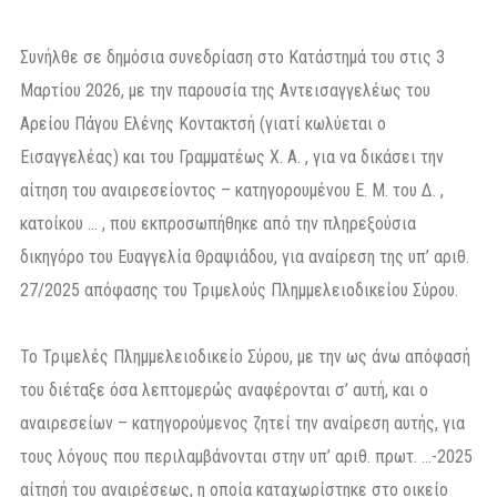
Συνήλθε σε δημόσια συνεδρίαση στο Κατάστημά του στις 3
Μαρτίου 2026, με την παρουσία της Αντεισαγγελέως του
Αρείου Πάγου Ελένης Κοντακτσή (γιατί κωλύεται ο
Εισαγγελέας) και του Γραμματέως Χ. Α. , για να δικάσει την
αίτηση του αναιρεσείοντος – κατηγορουμένου Ε. Μ. του Δ. ,
κατοίκου … , που εκπροσωπήθηκε από την πληρεξούσια
δικηγόρο του Ευαγγελία Θραψιάδου, για αναίρεση της υπ’ αριθ.
27/2025 απόφασης του Τριμελούς Πλημμελειοδικείου Σύρου.
Το Τριμελές Πλημμελειοδικείο Σύρου, με την ως άνω απόφασή
του διέταξε όσα λεπτομερώς αναφέρονται σ’ αυτή, και o
αναιρεσείων – κατηγορούμενος ζητεί την αναίρεση αυτής, για
τους λόγους που περιλαμβάνονται στην υπ’ αριθ. πρωτ. …-2025
αίτησή του αναιρέσεως, η οποία καταχωρίστηκε στο οικείο