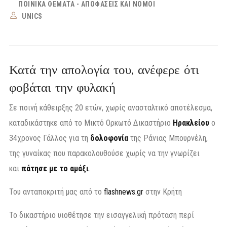
ΠΟΙΝΙΚΆ ΘΈΜΑΤΑ - ΑΠΟΦΆΣΕΙΣ ΚΑΙ ΝΌΜΟΙ
UNICS
Κατά την απολογία του, ανέφερε ότι
φοβάται την φυλακή
Σε ποινή κάθειρξης 20 ετών, χωρίς ανασταλτικό αποτέλεσμα,
καταδικάστηκε από το Μικτό Ορκωτό Δικαστήριο
Ηρακλείου
ο
34χρονος Γάλλος για τη
δολοφονία
της Ράνιας Μπουρνέλη,
της γυναίκας που παρακολουθούσε χωρίς να την γνωρίζει
και
πάτησε με το αμάξι
.
Του ανταποκριτή μας από το
flashnews.gr
στην Κρήτη
Το δικαστήριο υιοθέτησε την εισαγγελική πρόταση περί