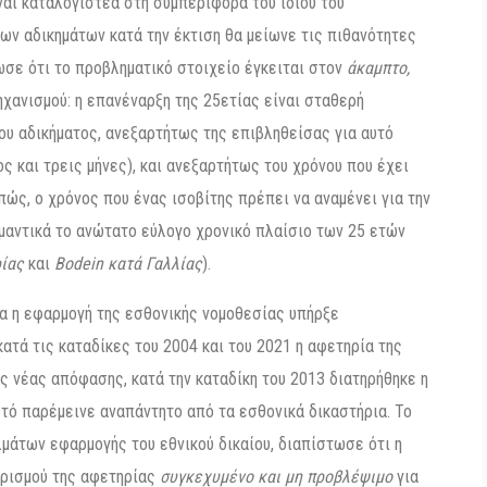
ναι καταλογιστέα στη συμπεριφορά του ίδιου του
ων αδικημάτων κατά την έκτιση θα μείωνε τις πιθανότητες
νωσε ότι το προβληματικό στοιχείο έγκειται στον
άκαμπτο,
χανισμού: η επανέναρξη της 25ετίας είναι σταθερή
ου αδικήματος, ανεξαρτήτως της επιβληθείσας για αυτό
ς και τρεις μήνες), και ανεξαρτήτως του χρόνου που έχει
επώς, ο χρόνος που ένας ισοβίτης πρέπει να αναμένει για την
μαντικά το ανώτατο εύλογο χρονικό πλαίσιο των 25 ετών
ρίας
και
Bodein κατά Γαλλίας
).
ια η εφαρμογή της εσθονικής νομοθεσίας υπήρξε
τά τις καταδίκες του 2004 και του 2021 η αφετηρία της
ς νέας απόφασης, κατά την καταδίκη του 2013 διατηρήθηκε η
υτό παρέμεινε αναπάντητο από τα εσθονικά δικαστήρια. Το
μάτων εφαρμογής του εθνικού δικαίου, διαπίστωσε ότι η
ορισμού της αφετηρίας
συγκεχυμένο και μη προβλέψιμο
για