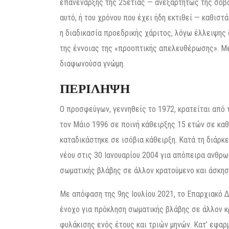
επανέναρξης της 25ετίας — ανεξαρτήτως της σοβα
αυτό, ή του χρόνου που έχει ήδη εκτιθεί — καθιστ
η διαδικασία προεδρικής χάριτος, λόγω έλλειψης 
της έννοιας της «προοπτικής απελευθέρωσης». Μει
διαφωνούσα γνώμη.
ΠΕΡΙΛΗΨΗ
Ο προσφεύγων, γεννηθείς το 1972, κρατείται από 
τον Μάιο 1996 σε ποινή κάθειρξης 15 ετών σε καθ
καταδικάστηκε σε ισόβια κάθειρξη. Κατά τη διάρκ
νέου στις 30 Ιανουαρίου 2004 για απόπειρα ανθρω
σωματικής βλάβης σε άλλον κρατούμενο και άσκη
Με απόφαση της 9ης Ιουλίου 2021, το Επαρχιακό Δι
ένοχο για πρόκληση σωματικής βλάβης σε άλλον κ
φυλάκισης ενός έτους και τριών μηνών. Κατ’ εφαρμ