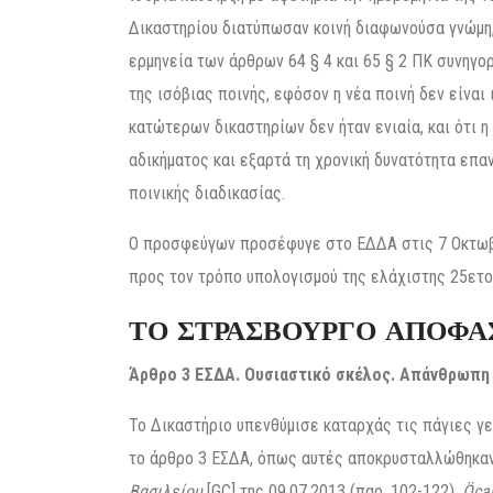
Δικαστηρίου διατύπωσαν κοινή διαφωνούσα γνώμη,
ερμηνεία των άρθρων 64 § 4 και 65 § 2 ΠΚ συνηγο
της ισόβιας ποινής, εφόσον η νέα ποινή δεν είναι
κατώτερων δικαστηρίων δεν ήταν ενιαία, και ότι 
αδικήματος και εξαρτά τη χρονική δυνατότητα επ
ποινικής διαδικασίας.
Ο προσφεύγων προσέφυγε στο ΕΔΔΑ στις 7 Οκτωβ
προς τον τρόπο υπολογισμού της ελάχιστης 25ετο
ΤΟ ΣΤΡΑΣΒΟΥΡΓΟ ΑΠΟΦΑ
Άρθρο 3 ΕΣΔΑ. Ουσιαστικό σκέλος. Απάνθρωπη 
Το Δικαστήριο υπενθύμισε καταρχάς τις πάγιες γε
το άρθρο 3 ΕΣΔΑ, όπως αυτές αποκρυσταλλώθηκα
Βασιλείου
[GC] της 09.07.2013 (παρ. 102-122),
Öcal