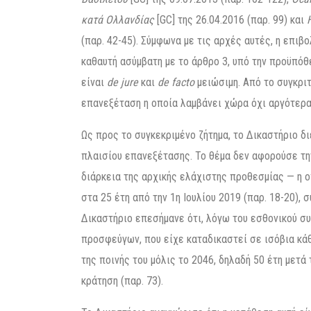
κατά Ολλανδίας
[GC] της 26.04.2016 (παρ. 99) και
(παρ. 42-45). Σύμφωνα με τις αρχές αυτές, η επιβ
καθαυτή ασύμβατη με το άρθρο 3, υπό την προϋπόθ
είναι
de jure
και
de facto
μειώσιμη. Από το συγκριτ
επανεξέταση η οποία λαμβάνει χώρα όχι αργότερα α
Ως προς το συγκεκριμένο ζήτημα, το Δικαστήριο δ
πλαισίου επανεξέτασης. Το θέμα δεν αφορούσε τη
διάρκεια της αρχικής ελάχιστης προθεσμίας — η ο
στα 25 έτη από την 1η Ιουλίου 2019 (παρ. 18-20),
Δικαστήριο επεσήμανε ότι, λόγω του εσθονικού σ
προσφεύγων, που είχε καταδικαστεί σε ισόβια κά
της ποινής του μόλις το 2046, δηλαδή 50 έτη μετά 
κράτηση (παρ. 73).