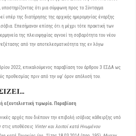
 υποστηρίζοντας ότι μια σύμφωνη προς το Σύνταγμα
ρεί υπέρ της διατήρησης της αρχικής ημερομηνίας έναρξης
 ισόβια. Επεσήμαναν επίσης ότι η μέχρι τότε πρακτική των
η ερμηνεία της πλειοψηφίας αγνοεί τη σοβαρότητα του νέου
ανεξέτασης από την αποτελεσματικότητα της εν λόγω
ρίου 2022, επικαλούμενος παραβίαση του άρθρου 3 ΕΣΔΑ ως
ύς προθεσμίας πριν από την υφ’ όρον απόλυσή του.
ΣΙΖΕΙ…
ή εξευτελιστική τιμωρία. Παραβίαση
νικές αρχές που διέπουν την επιβολή ισόβιας κάθειρξης υπό
ν στις υποθέσεις
Vinter και λοιποί κατά Ηνωμένου
an κατά Τουρκίας (αρ. 2)
της 18.03.2014 (παρ. 195),
Murray