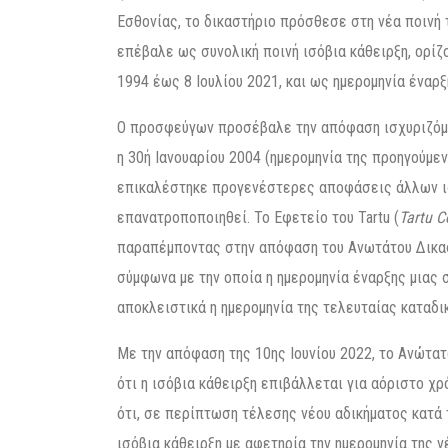
Εσθονίας, το δικαστήριο πρόσθεσε στη νέα ποινή τ
επέβαλε ως συνολική ποινή ισόβια κάθειρξη, ορίζ
1994 έως 8 Ιουλίου 2021, και ως ημερομηνία έναρξ
Ο προσφεύγων προσέβαλε την απόφαση ισχυριζόμε
η 30ή Ιανουαρίου 2004 (ημερομηνία της προηγούμε
επικαλέστηκε προγενέστερες αποφάσεις άλλων ισ
επανατροποποιηθεί. Το Εφετείο του Tartu (
Tartu C
παραπέμποντας στην απόφαση του Ανωτάτου Δικαστ
σύμφωνα με την οποία η ημερομηνία έναρξης μιας σ
αποκλειστικά η ημερομηνία της τελευταίας καταδ
Με την απόφαση της 10ης Ιουνίου 2022, το Ανώτατ
ότι η ισόβια κάθειρξη επιβάλλεται για αόριστο χρό
ότι, σε περίπτωση τέλεσης νέου αδικήματος κατά τ
ισόβια κάθειρξη με αφετηρία την ημερομηνία της