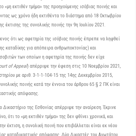
ο «μη εκτιθέν τμήμα» της προηγούμενης ισόβιας ποινής και
οντας ως χρόνο ήδη εκτιθέντα το διάστημα από 18 Οκτωβρίου
ης έκτισης της συνολικής ποινής την 9η Ιουλίου 2021.
νος ότι ως αφετηρία της ισόβιας ποινής έπρεπε να ληφθεί
νης καταδίκης για απόπειρα ανθρωποκτονίας) και
οβιτών των οποίων η αφετηρία της ποινής δεν είχε
ourt of Appeal
) απέρριψε την έφεση στις 10 Νοεμβρίου 2021,
ηρίου με αριθ. 3-1-1-104-15 της 14ης Δεκεμβρίου 2015,
υνολικής ποινής κατά την έννοια του άρθρου 65 § 2 ΠΚ είναι
ικαστικής απόφασης.
ο Δικαστήριο της Εσθονίας απέρριψε την αναίρεση. Έκρινε
νο, ότι το «μη εκτιθέν τμήμα» της δεν φθίνει χρονικά, και
ην έκτιση, η συνολική ποινή που επιβάλλεται είναι εκ νέου
 νέας καταδικαστικής απόφασης. Δύο Δικαστές του Ανωτάτου