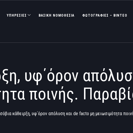
ΥΠΗΡΕΣΙΕΣ
ΒΑΣΙΚΉ ΝΟΜΟΘΕΣΊΑ
ΦΩΤΟΓΡΑΦΊΕΣ – ΒΊΝΤΕΟ
ξη, υφ΄όρον απόλυσ
ητα ποινής. Παραβ
Ισόβια κάθειρξη, υφ΄όρον απόλυση και de facto μη μειωσιμότητα ποι