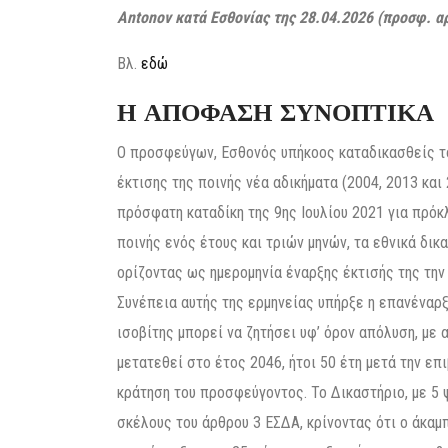
Antonov κατά Εσθονίας
της 28.04.2026 (προσφ. αρ
Βλ.
εδώ
Η ΑΠΟΦΑΣΗ ΣΥΝΟΠΤΙΚΑ
Ο προσφεύγων, Εσθονός υπήκοος καταδικασθείς το
έκτισης της ποινής νέα αδικήματα (2004, 2013 και
πρόσφατη καταδίκη της 9ης Ιουλίου 2021 για πρό
ποινής ενός έτους και τριών μηνών, τα εθνικά δικ
ορίζοντας ως ημερομηνία έναρξης έκτισής της την
Συνέπεια αυτής της ερμηνείας υπήρξε η επανέναρξ
ισοβίτης μπορεί να ζητήσει υφ’ όρον απόλυση, με
μετατεθεί στο έτος 2046, ήτοι 50 έτη μετά την επι
κράτηση του προσφεύγοντος. Το Δικαστήριο, με 5 
σκέλους του άρθρου 3 ΕΣΔΑ, κρίνοντας ότι ο άκαμ