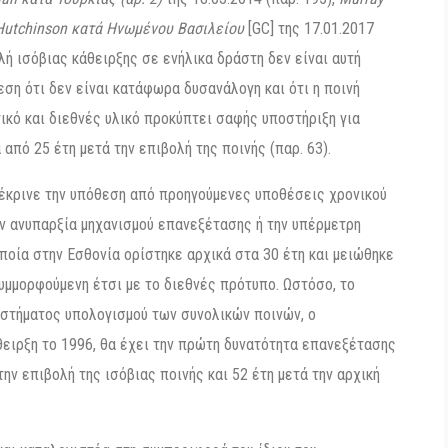
Hutchinson κατά Ηνωμένου Βασιλείου
[GC] της 17.01.2017
ολή ισόβιας κάθειρξης σε ενήλικα δράστη δεν είναι αυτή
εση ότι δεν είναι κατάφωρα δυσανάλογη και ότι η ποινή
ικό και διεθνές υλικό προκύπτει σαφής υποστήριξη για
πό 25 έτη μετά την επιβολή της ποινής (παρ. 63).
ιέκρινε την υπόθεση από προηγούμενες υποθέσεις χρονικού
ν ανυπαρξία μηχανισμού επανεξέτασης ή την υπέρμετρη
ποία στην Εσθονία ορίστηκε αρχικά στα 30 έτη και μειώθηκε
 συμμορφούμενη έτσι με το διεθνές πρότυπο. Ωστόσο, το
υστήματος υπολογισμού των συνολικών ποινών, ο
θειρξη το 1996, θα έχει την πρώτη δυνατότητα επανεξέτασης
την επιβολή της ισόβιας ποινής και 52 έτη μετά την αρχική