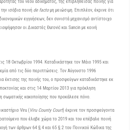
ρότητας του νέου αδικήματος, της επιβληθείσας ποινής για
ά την ισόβια ποινή
de facto
μη μειώσιμη. Επιπλέον, έκρινε ότι
δικονομικών εγγυήσεων, δεν συνιστά μηχανισμό αντίστοιχο
οψήφησαν οι Δικαστές Đurović και Sancin με κοινή
τις 18 Οκτωβρίου 1994. Καταδικάστηκε τον Μάιο 1995 και
εμία από τις δύο περιπτώσεις. Τον Αύγουστο 1996
εια έκτισης της ποινής του, ο προσφεύγων καταδικάστηκε εκ
ποκτονίας και στις 14 Μαρτίου 2013 για πρόκληση
ση σωματικής κακοποίησης που προκάλεσε πόνο.
καστήριο Viru (
Viru County Court
) έκρινε τον προσφεύγοντα
ρατούμενο που έλαβε χώρα το 2019 και του επέβαλε ποινή
ογή των άρθρων 64 § 4 και 65 § 2 του Ποινικού Κώδικα της