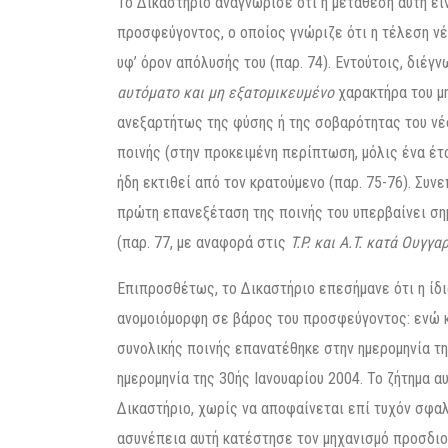
Το Δικαστήριο αναγνώρισε ότι η μετάθεση αυτή εί
προσφεύγοντος, ο οποίος γνώριζε ότι η τέλεση νέ
υφ’ όρον απόλυσής του (παρ. 74). Εντούτοις, διέγ
αυτόματο και μη εξατομικευμένο
χαρακτήρα του μη
ανεξαρτήτως της φύσης ή της σοβαρότητας του νέ
ποινής (στην προκειμένη περίπτωση, μόλις ένα έτο
ήδη εκτιθεί από τον κρατούμενο (παρ. 75-76). Συν
πρώτη επανεξέταση της ποινής του υπερβαίνει ση
(παρ. 77, με αναφορά στις
T.P. και A.T. κατά Ουγγα
Επιπροσθέτως, το Δικαστήριο επεσήμανε ότι η ίδ
ανομοιόμορφη σε βάρος του προσφεύγοντος: ενώ κα
συνολικής ποινής επανατέθηκε στην ημερομηνία τη
ημερομηνία της 30ής Ιανουαρίου 2004. Το ζήτημα α
Δικαστήριο, χωρίς να αποφαίνεται επί τυχόν σφαλ
ασυνέπεια αυτή κατέστησε τον μηχανισμό προσδι