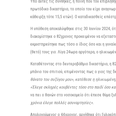
Υπό αυτές τις συνθήκες, η ποινή που του επιβλήθ
πρωτόδικο δικαστήριο, το οποίο του είχε αναγνωρ
κάθειρξη τότε 15,5 ετών). Ο καταδικασθείς επέστ
Η υπόθεση αποκαλύφθηκε στις 30 Ιουνίου 2024, ό
διακομίστηκε ο 82χρονος προκειμένου να εξεταστε
εκμυστηρεύτηκε πως τόσο ο ίδιος όσο και η γυναί
(θετό) τους γιο. Λίγα 24ωρα αργότερα, ο ηλικιωμ
Καταθέτοντας στο δευτεροβάθμιο δικαστήριο, η 82
μπάνιο του σπιτιού, επιμένοντας πως ο γιος της δ
θάνατο του συζύγου μου», κατέθεσε η ηλικιωμένη
«Έλεγε σκληρές κουβέντες τόσο στο παιδί όσο κα
να πει ο θανών στο νοσοκομείο ότι έπεσε θύμα ξυ
χρόνια έλεγε πολλές ασυναρτησίες».
Απολογούμενος ο 44χρονος, αρνήθηκε ότι ξυλοκόπ