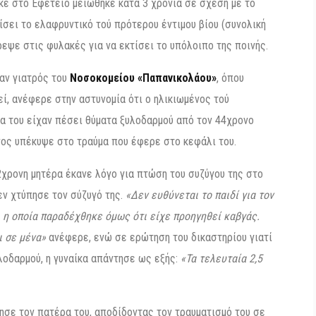
ηκε στο Εφετείο μειώθηκε κατά 3 χρόνια σε σχέση με το
ίσει το ελαφρυντικό τού πρότερου έντιμου βίου (συνολική
ρεψε στις φυλακές για να εκτίσει το υπόλοιπο της ποινής.
ταν γιατρός του
Νοσοκομείου «Παπανικολάου»
, όπου
ί, ανέφερε στην αστυνομία ότι ο ηλικιωμένος τού
κα του είχαν πέσει θύματα ξυλοδαρμού από τον 44χρονο
ένος υπέκυψε στο τραύμα που έφερε στο κεφάλι του.
χρονη μητέρα έκανε λόγο για πτώση του συζύγου της στο
εν χτύπησε τον σύζυγό της.
«Δεν ευθύνεται το παιδί για τον
, η οποία παραδέχθηκε όμως ότι είχε προηγηθεί καβγάς.
ι σε μένα»
ανέφερε, ενώ σε ερώτηση του δικαστηρίου γιατί
λοδαρμού, η γυναίκα απάντησε ως εξής:
«Τα τελευταία 2,5
ησε τον πατέρα του, αποδίδοντας τον τραυματισμό του σε