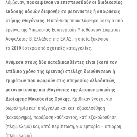
λάμβαναν,
προκειμένου να επισπευσθούν οι διαδικασίες
έκδοσης αδειών διαμονής σε μετανάστες ή αποφάσεις
κτήσης ιθαγένειας.
Η υπόθεση αποκαλύφθηκε ύστερα από
έρευνα της Υπηρεσίας Εσωτερικών Υποθέσεων Σωμάτων
Ασφαλείας Β. Ελλάδος της ΕΛ.ΑΣ., η οποία ξεκίνησε
το
2019
ύστερα από σχετικές καταγγελίες.
Ανάμεσα στους δύο καταδικασθέντες είναι (κατά τον
επίδικο χρόνο της έρευνας) στελέχη διευθύνσεων ή
τμημάτων που αφορούν στις υπηρεσίες αλλοδαπών,
μετανάστευσης και ιθαγένειας της Αποκεντρωμένης
Διοίκησης Μακεδονίας Θράκης.
Κρίθηκαν ένοχοι για
δωροληψία κατ’ επάγγελμα και κατ’ εξακολούθηση
(κακούργημα), παράβαση καθήκοντος, κατ’ εξακολούθηση
(πλημμέλημα) και, κατά περίπτωση, για εμπορία – επιρροή
(πλημμέλημα).