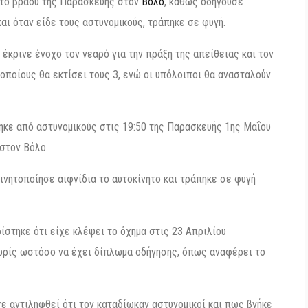
 το βράδυ της Παρασκευής στον
Βόλο
, καθώς οδηγούσε
αι όταν είδε τους αστυνομικούς, τράπηκε σε φυγή.
κρινε ένοχο τον νεαρό για την πράξη της απείθειας και τον
οποίους θα εκτίσει τους 3, ενώ οι υπόλοιποι θα ανασταλούν
ηκε από αστυνομικούς στις 19:50 της Παρασκευής 1ης Μαΐου
 στον Βόλο.
ινητοποίησε αιφνίδια το αυτοκίνητο και τράπηκε σε φυγή
ίστηκε ότι είχε κλέψει το όχημα στις 23 Απριλίου
χωρίς ωστόσο να έχει δίπλωμα οδήγησης, όπως αναφέρει το
ε αντιληφθεί ότι τον καταδίωκαν αστυνομικοί και πως βγήκε