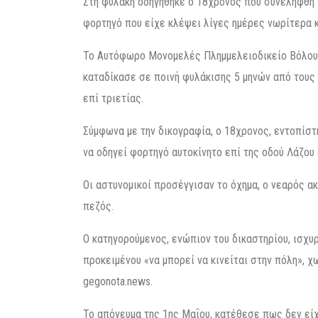
Στη φυλακή οδηγήθηκε ο 18χρονος που συνελήφθη
φορτηγό που είχε κλέψει λίγες ημέρες νωρίτερα κ
Το Αυτόφωρο Μονομελές Πλημμελειοδικείο Βόλου έ
καταδίκασε σε ποινή φυλάκισης 5 μηνών από τους 
επί τριετίας.
Σύμφωνα με την δικογραφία, ο 18χρονος, εντοπίστ
να οδηγεί φορτηγό αυτοκίνητο επί της οδού Λάζου
Οι αστυνομικοί προσέγγισαν το όχημα, ο νεαρός ακ
πεζός.
Ο κατηγορούμενος, ενώπιον του δικαστηρίου, ισχυρ
προκειμένου «να μπορεί να κινείται στην πόλη», 
gegonota.news.
Το απόγευμα της 1ης Μαΐου, κατέθεσε πως δεν είχ