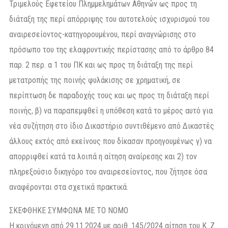
Τριμελούς Εφετείου Πλημμελημάτων Αθηνών ως προς τη
διάταξη της περί απόρριψης του αυτοτελούς ισχυρισμού του
αναιρεσείοντος-κατηγορουμένου, περί αναγνώρισης στο
πρόσωπο του της ελαφρυντικής περίστασης από το άρθρο 84
παρ. 2 περ. α 1 του ΠΚ και ως προς τη διάταξη της περί
μετατροπής της ποινής φυλάκισης σε χρηματική, σε
περίπτωση δε παραδοχής τους και ως προς τη διάταξη περί
ποινής, β) να παραπεμφθεί η υπόθεση κατά το μέρος αυτό για
νέα συζήτηση στο ίδιο Δικαστήριο συντιθέμενο από Δικαστές
άλλους εκτός από εκείνους που δίκασαν προηγουμένως γ) να
απορριφθεί κατά τα λοιπά η αίτηση αναίρεσης και 2) τον
πληρεξούσιο δικηγόρο του αναιρεσείοντος, που ζήτησε όσα
αναφέρονται στα σχετικά πρακτικά.
ΣΚΕΦΘΗΚΕ ΣΥΜΦΩΝΑ ΜΕ ΤΟ ΝΟΜΟ
Η κρινόμενη από 29.11.2024 με αριθ. 145/2024 αίτηση του Κ. Ζ.