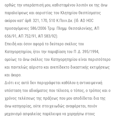
ορθώς την υπεράσπισή μου, καθισταμένου λοιπόν εκ της άνω
παραλείψεως και αοριστίας του Κλητηρίου Θεσπίσματος
ακύρου κατ’ άρθ. 321, 170, 510 Κ.Ποιν.Δκ. (Ιδ. AD HOC
προσαγόμενες 586/2006 Τριμ. Πλημμ. Θεσσαλονίκης, ΑΠ
656/91, ΑΠ 752/91, ΑΠ 583/92).
Επειδή και όσον αφορά το δεύτερο σκέλος του
Κατηγορητηρίου, ήτοι την παραβίαση του Π .Δ. 395/1994,
ομοίως το άνω σκέλος του Κατηγορητηρίου είναι περισσότερο
και παντελώς αόριστο και ανεπίδεκτο δικαστικής εκτιμήσεως
και άκυρο.
Διότι εις αυτό δεν περιγράφεται καθόλου η αντικειμενική
υπόσταση του αδικήματος που τέλεσα, ο τόπος, ο τρόπος και ο
χρόνος τελέσεως της πράξεως που μου αποδίδεται δια της
άνω κατηγορίας, ούτε στοιχειωδώς αναφέρεται, ποιόν
μηχανισμό ασφαλείας παρέλειψα να χορηγήσω στους