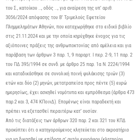
του Σ., κατοίκου …, οδός …, για αναίρεση της υπ’ αριθ.
3056/2024 απόφασης του Β’ Τριμελούς Εφετείου
Πλημμελημάτων Αθηνών, που καταχωρήθηκε στο ειδικό βιβλίο
στις 21.11.2024 και με την οποία κηρύχθηκε ένοχος για τις
αξιόποινες πράξεις της ανθρωποκτονίας από αμέλεια και για
παράβαση των άρθρων 3 παρ. 1, 9 παραρτ. Ι περ. 2-9, 11 παρ. 2
του ΠΔ 395/1994 σε συνδ. με άρθρο 25 παρ. 1α Ν. 2224/1994
και καταδικάσθηκε σε συνολική ποινή φυλάκισης τριών (3)
ετών και δύο (2) μηνών, μετατραπείσα προς πέντε (5) ευρώ
ημερησίως, έχει ασκηθεί νομότυπα και εμπρόθεσμα (άρθρα 473
παρ.2 και 3, 474 ΚΠοινΔ). Επομένως είναι παραδεκτή και
πρέπει να εξετασθεί περαιτέρω κατ’ ουσίαν.
Από τις διατάξεις των άρθρων 320 παρ. 2 και 321 του ΚΠΔ
προκύπτει ότι ο κατηγορούμενος κλητεύεται στο ακροατήριο
για να δικασθεί με επίδοση σ’ αυτόν εγγράφου (κλητηρίου