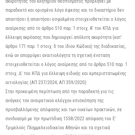
ακυρότητας του κλητηρίου θεσπίσματος προβληθεί με
παραδεκτό και ορισμένο λόγο έφεσης και το δικαστήριο δεν
απαντήσει ή απαντήσει εσφαλμένα στοιχειοθετείται ο λόγος
αναίρεσης από το άρθρο 510 παρ. 1 στοιχ. Α’ του ΚΠΔ για
έλλειψη ακρόασης που δημιουργεί απόλυτη ακυρότητα (κατ’
άρθρο 171 παρ. 1 στοιχ. δ του ίδιου Κώδικα) της διαδικασίας,
ενώ αν απορρίψει αναιτιολόγητα τη σχετική ένσταση
στοιχειοθετείται ο λόγος αναίρεσης από το άρθρο 510 παρ. 1
στοιχ. Δ’ του ΚΠΔ για έλλειψη ειδικής και εμπεριστατωμένης
αιτιολογίας (ΑΠ 237/2024, ΑΠ 359/2020).
Στην προκειμένη περίπτωση από την παραδεκτή για τις
ανάγκες του αναιρετικού ελέγχου επισκόπηση της
προσβαλλόμενης απόφασης και των οικείων πρακτικών, σε
συνδυασμό με την πρωτόδικη 1558/2022 απόφαση του Ε’
Τριμελούς Πλημμελειοδικείου Αθηνών και τα σχετικά