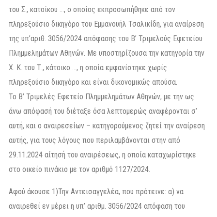
του Σ., κατοίκου …, ο οποίος εκπροσωπήθηκε από τον
πληρεξούσιο δικηγόρο του Εμμανουήλ Τσαλικίδη, για αναίρεση
της υπ’αριθ. 3056/2024 απόφασης του Β’ Τριμελούς Εφετείου
Πλημμελημάτων Αθηνών. Με υποστηρίζουσα την κατηγορία την
Χ. Κ. του Τ., κάτοικο …, η οποία εμφανίστηκε χωρίς
πληρεξούσιο δικηγόρο και είναι δικονομικώς απούσα.
Το Β’ Τριμελές Εφετείο Πλημμελημάτων Αθηνών, με την ως
άνω απόφασή του διέταξε όσα λεπτομερώς αναφέρονται σ’
αυτή, και o αναιρεσείων – κατηγορούμενος ζητεί την αναίρεση
αυτής, για τους λόγους που περιλαμβάνονται στην από
29.11.2024 αίτησή του αναιρέσεως, η οποία καταχωρίστηκε
στο οικείο πινάκιο με τον αριθμό 1127/2024.
Αφού άκουσε 1)Την Αντεισαγγελέα, που πρότεινε: α) να
αναιρεθεί εν μέρει η υπ’ αριθμ. 3056/2024 απόφαση του