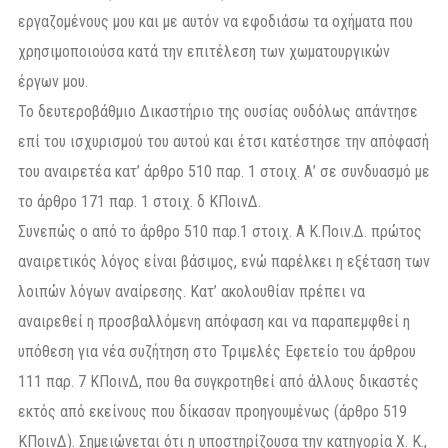
εργαζομένους μου και με αυτόν να εφοδιάσω τα οχήματα που
χρησιμοποιούσα κατά την επιτέλεση των χωματουργικών
έργων μου.
Το δευτεροβάθμιο Δικαστήριο της ουσίας ουδόλως απάντησε
επί του ισχυρισμού του αυτού και έτσι κατέστησε την απόφασή
του αναιρετέα κατ’ άρθρο 510 παρ. 1 στοιχ. Α’ σε συνδυασμό με
το άρθρο 171 παρ. 1 στοιχ. δ ΚΠοινΔ.
Συνεπώς ο από το άρθρο 510 παρ.1 στοιχ. Α Κ.Ποιν.Δ. πρώτος
αναιρετικός λόγος είναι βάσιμος, ενώ παρέλκει η εξέταση των
λοιπών λόγων αναίρεσης. Κατ’ ακολουθίαν πρέπει να
αναιρεθεί η προσβαλλόμενη απόφαση και να παραπεμφθεί η
υπόθεση για νέα συζήτηση στο Τριμελές Εφετείο του άρθρου
111 παρ. 7 ΚΠοινΔ, που θα συγκροτηθεί από άλλους δικαστές
εκτός από εκείνους που δίκασαν προηγουμένως (άρθρο 519
ΚΠοινΔ). Σημειώνεται ότι η υποστηρίζουσα την κατηγορία X. K.,