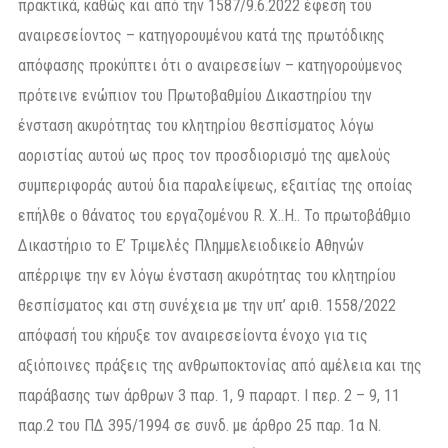
πρακτικά, καθώς και από την 1587/9.6.2022 έφεση του
αναιρεσείοντος – κατηγορουμένου κατά της πρωτόδικης
απόφασης προκύπτει ότι ο αναιρεσείων – κατηγορούμενος
πρότεινε ενώπιον του Πρωτοβαθμίου Δικαστηρίου την
ένσταση ακυρότητας του κλητηρίου θεσπίσματος λόγω
αοριστίας αυτού ως προς τον προσδιορισμό της αμελούς
συμπεριφοράς αυτού δια παραλείψεως, εξαιτίας της οποίας
επήλθε ο θάνατος του εργαζομένου R. X..H.. Το πρωτοβάθμιο
Δικαστήριο το Ε’ Τριμελές Πλημμελειοδικείο Αθηνών
απέρριψε την εν λόγω ένσταση ακυρότητας του κλητηρίου
θεσπίσματος και στη συνέχεια με την υπ’ αριθ. 1558/2022
απόφασή του κήρυξε τον αναιρεσείοντα ένοχο για τις
αξιόποινες πράξεις της ανθρωποκτονίας από αμέλεια και της
παράβασης των άρθρων 3 παρ. 1, 9 παραρτ. Ι περ. 2 – 9, 11
παρ.2 του ΠΔ 395/1994 σε συνδ. με άρθρο 25 παρ. 1α Ν.