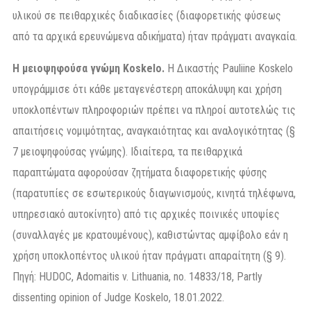
υλικού σε πειθαρχικές διαδικασίες (διαφορετικής φύσεως
από τα αρχικά ερευνώμενα αδικήματα) ήταν πράγματι αναγκαία.
Η μειοψηφούσα γνώμη Koskelo.
Η Δικαστής Pauliine Koskelo
υπογράμμισε ότι κάθε μεταγενέστερη αποκάλυψη και χρήση
υποκλοπέντων πληροφοριών πρέπει να πληροί αυτοτελώς τις
απαιτήσεις νομιμότητας, αναγκαιότητας και αναλογικότητας (§
7 μειοψηφούσας γνώμης). Ιδιαίτερα, τα πειθαρχικά
παραπτώματα αφορούσαν ζητήματα διαφορετικής φύσης
(παρατυπίες σε εσωτερικούς διαγωνισμούς, κινητά τηλέφωνα,
υπηρεσιακό αυτοκίνητο) από τις αρχικές ποινικές υποψίες
(συναλλαγές με κρατουμένους), καθιστώντας αμφίβολο εάν η
χρήση υποκλοπέντος υλικού ήταν πράγματι απαραίτητη (§ 9).
Πηγή: HUDOC, Adomaitis v. Lithuania, no. 14833/18, Partly
dissenting opinion of Judge Koskelo, 18.01.2022.