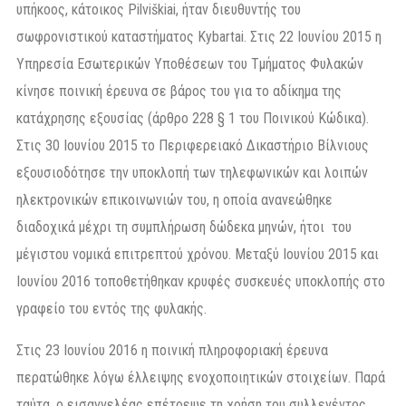
υπήκοος, κάτοικος Pilviškiai, ήταν διευθυντής του
σωφρονιστικού καταστήματος Kybartai. Στις 22 Ιουνίου 2015 η
Υπηρεσία Εσωτερικών Υποθέσεων του Τμήματος Φυλακών
κίνησε ποινική έρευνα σε βάρος του για το αδίκημα της
κατάχρησης εξουσίας (άρθρο 228 § 1 του Ποινικού Κώδικα).
Στις 30 Ιουνίου 2015 το Περιφερειακό Δικαστήριο Βίλνιους
εξουσιοδότησε την υποκλοπή των τηλεφωνικών και λοιπών
ηλεκτρονικών επικοινωνιών του, η οποία ανανεώθηκε
διαδοχικά μέχρι τη συμπλήρωση δώδεκα μηνών, ήτοι του
μέγιστου νομικά επιτρεπτού χρόνου. Μεταξύ Ιουνίου 2015 και
Ιουνίου 2016 τοποθετήθηκαν κρυφές συσκευές υποκλοπής στο
γραφείο του εντός της φυλακής.
Στις 23 Ιουνίου 2016 η ποινική πληροφοριακή έρευνα
περατώθηκε λόγω έλλειψης ενοχοποιητικών στοιχείων. Παρά
ταύτα, ο εισαγγελέας επέτρεψε τη χρήση του συλλεγέντος