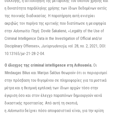
συλλογής, η αιτιολόγηση της μεταβολής του σκοπού χρήσης και
η δυνατότητα παράλληλης χρήσης των ίδιων δεδομένων εκτός
της ποινικής διαδικασίας. Η παρατήρηση αυτή ενισχύει
ακριβώς τον πυρήνα της κριτικής που διατύπωσε η μειοψηφία
στην
Adomaitis
. Πηγή: Dovilė Šakalienė, «Legality of the Use of
Criminal Intelligence Data in the Investigation of Official and/or
Disciplinary Offenses»,
Jurisprudencija
, vol. 28, no. 2, 2021, DOI:
10.13165/jur-21-28-2-04.
Ο έλεγχος της criminal intelligence στη Λιθουανία.
Οι
Mindaugas Bilius και Marijus Šalčius θεωρούν ότι οι περιορισμοί
στην πρόσβαση του θιγομένου σε πληροφορίες για τα μυστικά
μέτρα και η θεσμική εμπλοκή των ίδιων αρχών τόσο στην
έγκριση όσο και στον έλεγχο παραπόνων δημιουργούν κενά
δικαστικής προστασίας. Από αυτή τη σκοπιά,
η
Adomaitis
δείχνει πόσο αποφασιστικό είναι, για την κρίση