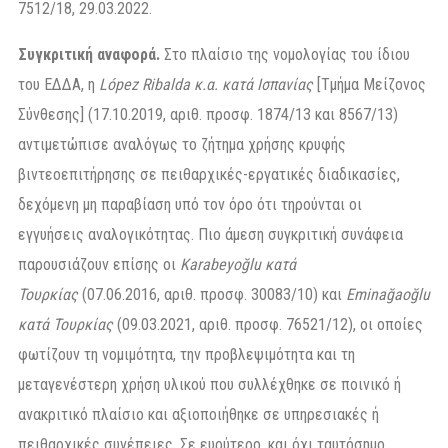
7512/18, 29.03.2022.
Συγκριτική αναφορά.
Στο πλαίσιο της νομολογίας του ίδιου
του ΕΔΔΑ, η
López Ribalda κ.α. κατά Ισπανίας
[Τμήμα Μείζονος
Σύνθεσης] (17.10.2019, αριθ. προσφ. 1874/13 και 8567/13)
αντιμετώπισε αναλόγως το ζήτημα χρήσης κρυφής
βιντεοεπιτήρησης σε πειθαρχικές-εργατικές διαδικασίες,
δεχόμενη μη παραβίαση υπό τον όρο ότι τηρούνται οι
εγγυήσεις αναλογικότητας. Πιο άμεση συγκριτική συνάφεια
παρουσιάζουν επίσης οι
Karabeyoğlu κατά
Τουρκίας
(07.06.2016, αριθ. προσφ. 30083/10) και
Eminağaoğlu
κατά Τουρκίας
(09.03.2021, αριθ. προσφ. 76521/12), οι οποίες
φωτίζουν τη νομιμότητα, την προβλεψιμότητα και τη
μεταγενέστερη χρήση υλικού που συλλέχθηκε σε ποινικό ή
ανακριτικό πλαίσιο και αξιοποιήθηκε σε υπηρεσιακές ή
πειθαρχικές συνέπειες. Σε ευρύτερο, και όχι ταυτόσημο,