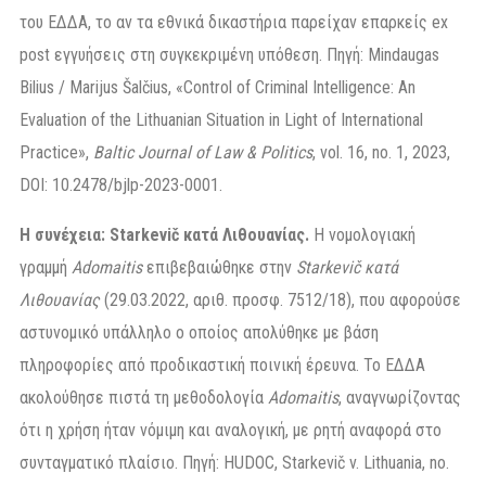
του ΕΔΔΑ, το αν τα εθνικά δικαστήρια παρείχαν επαρκείς ex
post εγγυήσεις στη συγκεκριμένη υπόθεση. Πηγή: Mindaugas
Bilius / Marijus Šalčius, «Control of Criminal Intelligence: An
Evaluation of the Lithuanian Situation in Light of International
Practice»,
Baltic Journal of Law & Politics
, vol. 16, no. 1, 2023,
DOI: 10.2478/bjlp-2023-0001.
Η συνέχεια: Starkevič κατά Λιθουανίας.
Η νομολογιακή
γραμμή
Adomaitis
επιβεβαιώθηκε στην
Starkevič κατά
Λιθουανίας
(29.03.2022, αριθ. προσφ. 7512/18), που αφορούσε
αστυνομικό υπάλληλο ο οποίος απολύθηκε με βάση
πληροφορίες από προδικαστική ποινική έρευνα. Το ΕΔΔΑ
ακολούθησε πιστά τη μεθοδολογία
Adomaitis
, αναγνωρίζοντας
ότι η χρήση ήταν νόμιμη και αναλογική, με ρητή αναφορά στο
συνταγματικό πλαίσιο. Πηγή: HUDOC, Starkevič v. Lithuania, no.