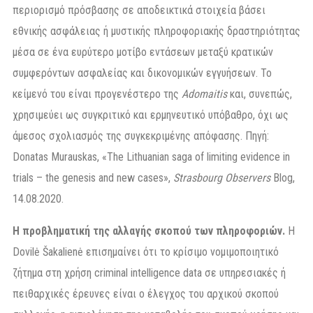
περιορισμό πρόσβασης σε αποδεικτικά στοιχεία βάσει
εθνικής ασφάλειας ή μυστικής πληροφοριακής δραστηριότητας
μέσα σε ένα ευρύτερο μοτίβο εντάσεων μεταξύ κρατικών
συμφερόντων ασφαλείας και δικονομικών εγγυήσεων. Το
κείμενό του είναι προγενέστερο της
Adomaitis
και, συνεπώς,
χρησιμεύει ως συγκριτικό και ερμηνευτικό υπόβαθρο, όχι ως
άμεσος σχολιασμός της συγκεκριμένης απόφασης. Πηγή:
Donatas Murauskas, «The Lithuanian saga of limiting evidence in
trials – the genesis and new cases»,
Strasbourg Observers
Blog,
14.08.2020.
Η προβληματική της αλλαγής σκοπού των πληροφοριών.
Η
Dovilė Šakalienė επισημαίνει ότι το κρίσιμο νομιμοποιητικό
ζήτημα στη χρήση criminal intelligence data σε υπηρεσιακές ή
πειθαρχικές έρευνες είναι ο έλεγχος του αρχικού σκοπού