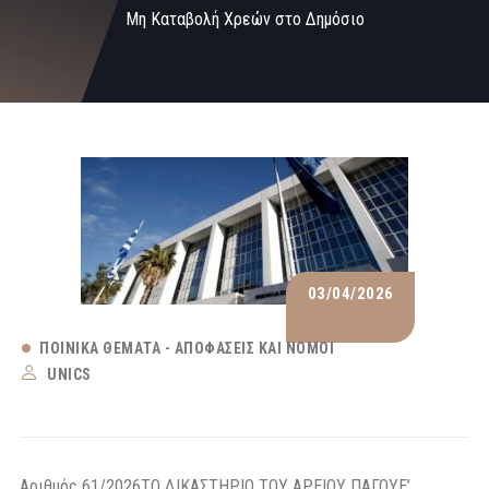
Μη Καταβολή Χρεών στο Δημόσιο
03/04/2026
ΠΟΙΝΙΚΆ ΘΈΜΑΤΑ - ΑΠΟΦΆΣΕΙΣ ΚΑΙ ΝΌΜΟΙ
UNICS
Αριθμός 61/2026ΤΟ ΔΙΚΑΣΤΗΡΙΟ ΤΟΥ ΑΡΕΙΟΥ ΠΑΓΟΥΕ’ ΠΟΙΝΙΚΟ ΤΜΗΜΑΣυγκροτήθηκε από τους Δικαστές: Παναγιώτη Λυμπερόπουλο, Αντιπρόεδρο του Αρείου Πάγου, Παρασκευή Τσούμαρη, Αγαθή Δερέ, Σπυριδούλα Λιάτη και Γεώργιο Μικρούδη (σύμφωνα με την υπ’αριθμ. 317/2025 πράξη της Προέδρου του Αρείου Πάγου)-Εισηγητή, Αρεοπαγίτες.Συνήλθε σε δημόσια συνεδρίαση στο Κατάστημά του στις 5 Δεκεμβρίου 2025, με την παρουσία της Αντεισαγγελέως του Αρείου Πάγου Μαρίας Τρουπή (γιατί κωλύεται ο Εισαγγελέας) και του Γραμματέως Χ. Α., για να δικάσει την αίτηση του αναιρεσείοντος – κατηγορουμένου Γ. Α. του Α., κατοίκου …, που εκπροσωπήθηκε από τον πληρεξούσιο δικηγόρο του Στέφανο Τσάκο, για αναίρεση της υπ’αριθ. 2771/2025 απόφασης του Τριμελούς Πλημμελειοδικείου Θεσσαλονίκης. Το Τριμελές Πλημμελειοδικείο Θεσσαλονίκης, με την ως άνω απόφασή του διέταξε όσα λεπτομερώς αναφέρονται σ’ αυτή, και o αναιρεσείων – κατηγορούμενος ζητεί την αναίρεση αυτής, για τους λόγους που περιλαμβάνονται στην από 27-5-2025 αίτηση αναίρεσης, καθώς και στους από 19-11-2025 προσθέτους λόγους, που καταχωρίστηκαν στο οικείο πινάκιο με τον αριθμό …/2025.Αφού άκουσε Την Αντεισαγγελέα, που πρότεινε να αναιρεθεί εν μέρει η προσβαλλόμενη απόφαση, γενομένου ως δεκτού του 2ου λόγου της αιτήσεως αναίρεσης, απορριπτομένου του 1ου λόγου καθώς και γενομένων δεκτών του 2ου και 3ου προσθέτων λόγων αναίρεσης, απορριπτομένου του 1ου λόγου, να παραπεμφθεί η υπόθεση για νέα συζήτηση σύμφωνα με τα ανωτέρω και τον πληρεξούσιο δικηγόρο του αναιρεσείοντος, που ζήτησε όσα αναφέρονται στα σχετικά πρακτικά.ΣΚΕΦΘΗΚΕ ΣΥΜΦΩΝΑ ΜΕ ΤΟ ΝΟΜΟΗ υπό κρίση από 27-5-2025 (αρ. καταθ. 11/2025) αίτηση για την αναίρεση της υπ’ αρ. 2771/2025 απόφασης του (δικάσαντος ως δευτεροβάθμιο Δικαστήριο) Β’ Τριμελούς Πλημμελειοδικείου Θεσσαλονίκης, με την οποία καταδικάσθηκε ο αναιρεσείων σε ποινή φυλακίσεως 3 ετών για παράβαση του άρθρου 25 παρ. 1 β’. Ν. 1882/1990 έχει ασκηθεί νομότυπα και εμπρόθεσμα (άρθρα 464, 466 παρ. 1, 473 παρ. 2, 3, 474 παρ. 2Α, 4, 504 παρ. 1 και 505 ΚΠΔ), διότι η απόφαση καταχωρίσθηκε στο ειδικό βιβλίο στις 16-6-2025 (ήτοι η αίτηση αναιρέσεως ασκήθηκε πριν την “καθαρογραφή” της αποφάσεως κατ’ άρθ. 473 παρ. 3 ΚΠοινΔ). Είναι συνεπώς τυπικά δεκτή και πρέπει να ερευνηθεί περαιτέρω κατ’ ουσίαν, συνεκδικαζομένη λόγω πρόδηλης συναφείας με τους εμπρόθεσμους και παραδεκτούς (άρθρο 509 εδ. α’ ΚΠΔ) από 19-11-2025 πρόσθετους λόγους αναίρεσης (που κατατέθηκαν αυθημερόν στην ενταύθα Εισαγγελία).1) Σύμφωνα με το άρθρο 333 του ΚΠοινΔ: 1) Εκείνος που διευθύνει τη συζήτηση δίνει την άδεια στον εισαγγελέα ή στο δημόσιο κατήγορο και στους συνέδρους δικαστές να υποβάλουν ερωτήσεις. … 3). Όταν λάβει το λόγο ο εισαγγελέας ή ο δημόσιος κατήγορος ή ένας από τους διαδίκους, έχουν δικαίωμα να λάβουν το λόγο και οι υπόλοιποι διάδικοι· ο κατηγορούμενος ή ο συνήγορός του έχουν το δικαίωμα να μιλούν πάντοτε τελευταίοι. Κατά δε το άρθρο 367 παρ. 3 του ιδίου Κώδικα “Όταν τελειώσει η αποδεικτική διαδικασία, ο διευθύνων τη συζήτηση δίνει τον λόγο στον εισαγγελέα, έπειτα στον παριστάμενο για την υποστήριξη της κατηγορίας, ο οποίος δεν μπορεί να επεκταθεί στο θέμα της ποινής που πρέπει να επιβληθεί, και τέλος δίνει τον λόγο στον κατηγορούμενο”.2) Επίσης σύμφωνα με το άρθρο 344 νέου ΚΠοινΔ (Ν. 4620/2019): “Μετά τη λήψη των στοιχείων της ταυτότητας του κατηγορουμένου, τη νομιμοποίηση του παριστάμενου για την υποστήριξη της κατηγορίας και των συνηγόρων τους, ο εισαγγελέας απαγγέλλει με συνοπτική ακρίβεια την κατηγορία. Κατόπιν ο διευθύνων τη συζήτηση υποδεικνύει τη δυνατότητα συνδιαλλαγής, εφόσον αυτή προβλέπεται…”. Κατά το άρθρο 301 ΚΠοινΔ: 1. Οι ρυθμίσεις του παρόντος άρθρου για την ποινική συνδιαλλαγή εφαρμόζονται στα κακουργήματα: α) που προβλέπονται στα άρθρα 216 παρ. 3 και 4 και 242 παρ. 3, 4 και 5 ΠΚ, β) που χωρίς βία ή απειλή στρέφονται κατά της ιδιοκτησίας και της περιουσίας και γ) που προβλέπονται στους νόμους 1599/1986, 2803/2000, 2960/2001, 4557/2018 και 4174/2013, ανεξάρτητα από την συνδρομή ή μη επιβαρυντικών περιστάσεων. Τέλος κατά το άρθρο 301 ΚΠοινΔ: 1). Στις περιπτώσεις που έχει ασκηθεί ποινική δίωξη για κακούργημα που προβλέπεται στην παρ. 1 του προηγούμενου άρθρου το κατά το προηγούμενο άρθρο αίτημα του κατηγορουμένου, μετά την τυπική περάτωση της ανάκρισης και μέχρι την έκδοση παραπεμπτικού βουλεύματος ή τη διατύπωση σύμφωνης γνώμης του προέδρου εφετών για απευθείας παραπομπή του κατηγορουμένου στο ακροατήριο, υποβάλλεται στον εισαγγελέα ενώπιον του οποίου εκκρεμεί η δικογραφία. … 3.) Στην περίπτωση των κακουργημάτων του προηγούμενου άρθρου το πρωτοβάθμιο Δικαστήριο που είναι αρμόδιο να κρίνει την ουσία της υπόθεσης, αν έχει υποβληθεί αίτημα σύμφωνα με την προηγούμενη παράγραφο ή υποβληθεί μέχρι το πέρας της αποδεικτικής διαδικασίας, μπορεί να διακόψει τη συζήτηση της υπόθεσης και να τάξει προθεσμία έως δεκαπέντε ημερών στους συνηγόρους των διαδίκων για τη σύνταξη πρακτικού συνδιαλλαγής, στο οποίο περιέχεται ομολογία του κατηγορουμένου για την πράξη για την οποία κατηγορείται και βεβαιώνεται η πλήρης ικανοποίηση του ζημιωθέντος, όπως ορίζεται στις παρ. 2 και 3 του προηγούμενου άρθρου. Το αίτημα του κατηγορουμένου που υποβάλλεται στο ακροατήριο, καταχωρίζεται σε ειδικά πρακτικά, που τηρούνται αποκλειστικά για τον σκοπό αυτό κατά το άρθρο 141 παρ. 4 ΚΠΔ. 4). Το πρωτοβάθμιο Δικαστήριο ενεργεί σύμφωνα με τα προβλεπόμενα στην παράγραφο 3 του άρθρου αυτού στην περίπτωση των πλημμελημάτων που προβλέπονται στα άρθρα 216 παράγραφος 1 και 2, 242 παράγραφος 1 ΠΚ και στους νόμους 1599/1986, 2803/2000, 2960/2001, 4557/2018 και 4174/2013, καθώς και των πλημμελημάτων που χωρίς βία ή απειλή στρέφονται κατά της ιδιοκτησίας και της περιουσίας.Με τον πρώτο λόγο αναίρεσης, εκ του άρθρου 510 παρ. 1 Α’ ΚΠοινΔ αιτιάται ο αναιρεσείων ότι, μετά την κήρυξη του πέρατος της αποδεικτικής διαδικασίας, η Πρόεδρος του Δικαστηρίου έδωσε τον λόγο στον Εισαγγελέα και παρέλειψε να δώσει τον λόγο στην συνήγορο του που τον εκπροσωπούσε κατά παράβαση του άρθρου 367 παρ. 3 Κ.Π.Δ. Ο λόγος αυτός είναι αβάσιμος και απορριπτέος, γιατί από τα πρακτικά της προσβαλλόμενης (σελ. 4) σαφώς προκύπτει ότι πριν η Πρόεδρος του Δικαστηρίου κηρύξει περαιωμένη την συζήτηση, η συνήγορος του εκκαλούντος και ήδη αναιρεσείοντος έλαβε τελευταία τον λόγο (ήτοι μετά τον προτείνοντα εισαγγελέα) και αφού ανέπτυξε την υπεράσπιση, δήλωσε (έχοντας ήδη μεταφέρει στο Δικαστήριο τη δήλωση του κατηγορούμενου ότι ομολογεί την ενοχή του) ότι εμμένει στο υποβληθέν αίτημα αναγνώρισης της ελαφρυντικής περίστασης του άρθρου 84 παρ. 2β’ Π.Κ. Ως προς δε την περαιτέρω αιτίαση του αναιρεσείοντος ότι επήλθε απολυτή ακυρότητα εκ του λόγου ότι δεν υπεδείχθη στην πληρεξούσια δικηγόρο του κατηγορουμένου η δυνατότητα ποινικής συνδιαλλαγής, ως επιτάσσεται από το άρθρο 344 ΚΠοινΔ, ο λόγος αυτός τυγχάνει αβάσιμος, πρωτίστως διότι δεν προβλέπεται τέτοια δυνατότητα κατά την ενώπιον του δευτεροβαθμίου Δικαστηρίου διαδικασία (αρθ. 302 παρ. 1, 4 ΚΠοινΔ). Επομένως, παρά τις περί του αντιθέτου αιτιάσεις του αναιρεσείοντος, δεν προκλήθηκε απόλυτη ακυρότητα εκ του άρθρου 171 παρ. 1δ Κ.Π.Δ.3) Σύμφωνα με τις διατάξεις του άρθρου 25 παρ. 1 του ν. 1882/1990, όπως αυτές τροποποιήθηκαν και συμπληρώθηκαν με τα άρθρα 18 παρ. 2 και 28 παρ. 2 – 4 του ν. 2948/2001, 34 του ν. 3016/2002, 34 παρ. 1 του ν. 3220/2004, 3 παρ. 1 του ν. 3943/2011, 20 του ν. 4321/2015 και 8 του ν. 4337/2015, “1. Όποιος δεν καταβάλλει τα βεβαιωμένα στη Φορολογική Διοίκηση χρέη προς το Δημόσιο, τα νομικά πρόσωπα δημοσίου δικαίου, τις επιχειρήσεις και τους οργανισμούς του ευρύτερου δημόσιου τομέα για χρονικό διάστημα μεγαλύτερο των τεσσάρων (4) μηνών τιμωρείται με ποινή φυλάκισης: α) Ενός (1) τουλάχιστον έτους, εφόσον το συνολικό χρέος από κάθε αιτία, συμπεριλαμβανομένων των κάθε είδους τόκων ή προσαυξήσεων και λοιπών επιβαρύνσεων μέχρι την ημερομηνία σύνταξης του πίνακα χρεών, υπερβαίνει το ποσό των εκατό χιλιάδων (100.000) ευρώ. β) Τριών (3) τουλάχιστον ετών, εφόσον το συνολικό χρέος, σύμφωνα με τα οριζόμενα στην ανωτέρω περίπτωση α`, υπερβαίνει το ποσό των διακοσίων χιλιάδων (200.000) ευρώ…”. 4) Περαιτέρω σύμφωνα με το άρθρο 4 Ν. 663/1977 (ως τροποποιήθηκε με τη παρ.2 άρθ. 20 Ν.4058/2012 -ΦΕΚ Α’63/2012) “Τα ποσά των επιβαλλομένων σε χρήμα ποινών, καθώς και τα ποσά που προκύπτουν από τη μετατροπή των στερητικών της ελευθερίας ποινών, προσαυξάνονται κατά την είσπραξη κατά ποσοστό 110%”.5) Τέλος, με το άρθρο 469 του ισχύσαντος από 1-7-2019 Ποινικού Κώδικα (ως το παραπάνω άρθρο ίσχυσε έως τη θέσπιση του Ν. 5090/2024), ορίζεται ότι “Μετά το εδάφιο β’ της παρ. 1 του άρθρου 25 του ν. 1882/1990 προστίθεται εδάφιο γ* ως εξής: “Στην αίτηση και στον πίνακα χρεών που υποβάλλονται σύμφωνα με το προηγούμενο εδάφιο δεν συμπεριλαμβάνονται και δεν υπολογίζονται για τον προσδιορισμό της ευθύνης του προσώπου, τα χρέη που προέρχονται από τη μη εκτέλεση χρηματικών ποινών που επιβλήθηκαν από ποινικό Δικαστήριο και οι σχετικές με αυτά προσαυξήσεις, τόκοι και λοιπές επιβαρύνσεις”.6) Εξάλλου, η καταδικαστική απόφαση έχει την απαιτούμενη κατά τα άρθρα 93 παρ.3 του Συντάγματος και 139 ΚΠΔ ειδική και εμπεριστατωμένη αιτιολογία, η έλλειψη της οποίας ιδρύει λόγο αναιρέσεως κατά το άρθρο 510 παρ.1 στοιχ. Δ’ ΚΠΔ, όταν εκτίθενται σ’ αυτήν με σαφήνεια, πληρότητα και χωρίς αντιφάσεις ή λογικά κενά, τα προκύψαντα από την αποδεικτική διαδικασία πραγματικά περιστατικά, στα οποία στηρίχθηκε η κρίση του δικαστηρίου για τη συνδρομή των αντικειμενικών και υποκειμενικών στοιχείων του εγκλήματος, οι αποδείξεις που τα θεμελίωσαν και οι νομικοί συλλογισμοί υπαγωγής των αποδειχθέντων περιστατικών στην εφαρμοσθείσα ουσιαστική ποινική διάταξη (Ολ ΑΠ 1/2018). Επίσης, περίπτωση εσφαλμένης εφαρμογής ουσιαστικής ποινικής διάταξης, που ιδρύει τον αναιρετικό λόγο από το άρθρο 510 παρ. 1 στοιχ. Ε’ ΚΠΔ, συνιστά και η παραβίαση με πλάγιο τρόπο της διάταξης αυτής, η οποία υπάρχει, όταν στο πόρισμα της απόφασης, που προκύπτει από την αλληλοσυμπλήρωση του σκεπτικού και του διατακτικού της και ανάγεται στα στοιχεία και την ταυτότητα του εγκλήματος, έχουν εμφιλοχωρήσει ασάφειες, αντιφάσεις ή λογικά κενά, που καθισ