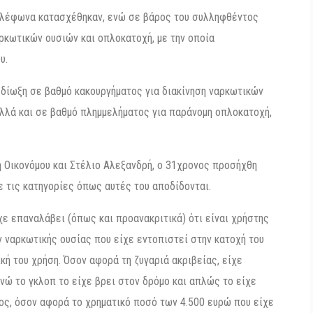
 τηλέφωνα κατασχέθηκαν, ενώ σε βάρος του συλληφθέντος
αρκωτικών ουσιών και οπλοκατοχή, με την οποία
υ.
 δίωξη σε βαθμό κακουργήματος για διακίνηση ναρκωτικών
αλλά και σε βαθμό πλημμελήματος για παράνομη οπλοκατοχή,
η Οικονόμου και Στέλιο Αλεξανδρή, ο 31χρονος προσήχθη
ε τις κατηγορίες όπως αυτές του αποδίδονται.
ε επαναλάβει (όπως και προανακριτικά) ότι είναι χρήστης
 ναρκωτικής ουσίας που είχε εντοπιστεί στην κατοχή του
ική του χρήση. Όσον αφορά τη ζυγαριά ακριβείας, είχε
 ενώ το γκλοπ το είχε βρει στον δρόμο και απλώς το είχε
λος, όσον αφορά το χρηματικό ποσό των 4.500 ευρώ που είχε