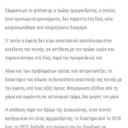
Σύμφωνα με το grtimes.gr, ο πρώην αρχιμανδρίτης, ο οποίος
ήταν προσωρινά κρατούμενος, δεν παρέστη στη δίκη, ούτε
εκπροσωπήθηκε από πληρεξούσιο δικηγόρο.
Γι’ αυτόν η έφεση δεν είχε ανασταλτικό αποτέλεσμα στην
εκτέλεση της ποινής, σε αντίθεση με τον πρώην ιερέα που
παρουσιάστηκε στη δίκη, παρά την προφυλάκισή του.
Λόγω και των προβλημάτων υγείας που αντιμετωπίζει, το
δικαστήριο του έδωσε τη δυνατότητα αναστολής της ποινής με
την έφεση, υπό τους εξής όρους: Απαγόρευση εξόδου από τη
χώρα και εμφάνιση σε αστυνομικό τμήμα, δύο φορές τον μήνα.
Η υπόθεση πήρε τον δρόμο της Δικαιοσύνης, όταν πιστοί
κατήγγειλαν ότι ένας αρχιμανδρίτης, το διάστημα από το 2018
έως το 2023, διέδιδε στο ποίμνιό του ότι διεκδικεί με