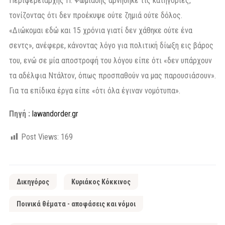
Περιφερειάρχης Π. Ψωμιάδης αρνήθηκε τις κατηγορίες,
τονίζοντας ότι δεν προέκυψε ούτε ζημιά ούτε δόλος.
«Διώκομαι εδώ και 15 χρόνια γιατί δεν χάθηκε ούτε ένα
σεντς», ανέφερε, κάνοντας λόγο για πολιτική δίωξη εις βάρος
του, ενώ σε μία αποστροφή του λόγου είπε ότι «δεν υπάρχουν
τα αδέλφια Ντάλτον, όπως προσπαθούν να μας παρουσιάσουν».
Για τα επίδικα έργα είπε «ότι όλα έγιναν νομότυπα».
Πηγή :
lawandorder.gr
Post Views:
169
Δικηγόρος
Κυριάκος Κόκκινος
Ποινικά θέματα - αποφάσεις και νόμοι