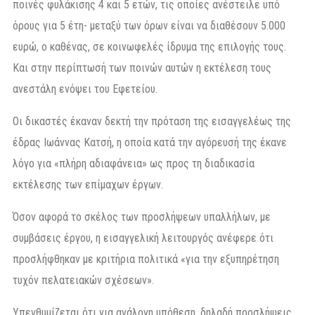
ποινές φυλάκισης 4 και 5 ετών, τις οποίες ανέστειλε υπό
όρους για 5 έτη- μεταξύ των όρων είναι να διαθέσουν 5.000
ευρώ, ο καθένας, σε κοινωφελές ίδρυμα της επιλογής τους.
Και στην περίπτωσή των ποινών αυτών η εκτέλεση τους
ανεστάλη ενόψει του Εφετείου.
Οι δικαστές έκαναν δεκτή την πρόταση της εισαγγελέως της
έδρας Ιωάννας Κατσή, η οποία κατά την αγόρευσή της έκανε
λόγο για «πλήρη αδιαφάνεια» ως προς τη διαδικασία
εκτέλεσης των επίμαχων έργων.
Όσον αφορά το σκέλος των προσλήψεων υπαλλήλων, με
συμβάσεις έργου, η εισαγγελική λειτουργός ανέφερε ότι
προσλήφθηκαν με κριτήρια πολιτικά «για την εξυπηρέτηση
τυχόν πελατειακών σχέσεων».
Υπενθυμίζεται ότι για ανάλογη υπόθεση, δηλαδή προσλήψεις