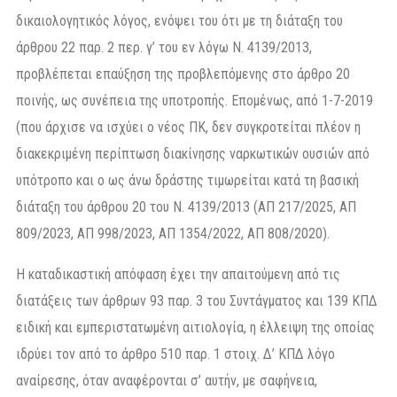
δικαιολογητικός λόγος, ενόψει του ότι με τη διάταξη του
άρθρου 22 παρ. 2 περ. γ’ του εν λόγω Ν. 4139/2013,
προβλέπεται επαύξηση της προβλεπόμενης στο άρθρο 20
ποινής, ως συνέπεια της υποτροπής. Επομένως, από 1-7-2019
(που άρχισε να ισχύει ο νέος ΠΚ, δεν συγκροτείται πλέον η
διακεκριμένη περίπτωση διακίνησης ναρκωτικών ουσιών από
υπότροπο και ο ως άνω δράστης τιμωρείται κατά τη βασική
διάταξη του άρθρου 20 του Ν. 4139/2013 (ΑΠ 217/2025, ΑΠ
809/2023, ΑΠ 998/2023, ΑΠ 1354/2022, ΑΠ 808/2020).
Η καταδικαστική απόφαση έχει την απαιτούμενη από τις
διατάξεις των άρθρων 93 παρ. 3 του Συντάγματος και 139 ΚΠΔ
ειδική και εμπεριστατωμένη αιτιολογία, η έλλειψη της οποίας
ιδρύει τον από το άρθρο 510 παρ. 1 στοιχ. Δ’ ΚΠΔ λόγο
αναίρεσης, όταν αναφέρονται σ’ αυτήν, με σαφήνεια,