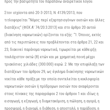
προς την βασιμότητα του παραπάνω αναιρετικού λόγου.
Στον ισχύοντα από 20-3-2013, Ν. 4139/2013, που
τιτλοφορείται “Νόμος περί εξαρτησιογόνων ουσιών και άλλες
διατάξεις” (ΦΕΚ Α’ 74/20.3.2013) και στο άρθρο 20 αυτού
(διακίνηση ναρκωτικών) ορίζονται τα εξής: “1. Όποιος, εκτός
από τις περιπτώσεις που προβλέπονται στα άρθρα 21, 22 και
23, διακινεί παράνομα ναρκωτικά, τιμωρείται με κάθειρξη
τουλάχιστον οκτώ (8) ετών και με χρηματική ποινή μέχρι
τριακόσιες χιλιάδες (300.000) ευρώ. 2. Με την επιφύλαξη των
διατάξεων του άρθρου 29, ως έγκλημα διακίνησης ναρκωτικών
νοείται κάθε πράξη με την οποία συντελείται η κυκλοφορία
ναρκωτικών ουσιών ή πρόδρομων ουσιών που αναφέρονται
στους πίνακες της παραγράφου 2 του άρθρου 1 και ιδίως η
εισαγωγή, η εξαγωγή, η διαμετακόμιση, η πώληση, η αγορά, η
προσφορά, η διανομή, η διάθεση, η αποστολή, η παράδοση, η