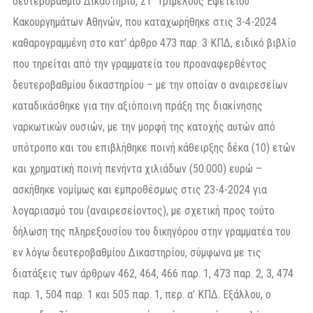
δευτεροβάθμιο Δικαστήριο, ΣΤ’ Τριμελούς Εφετείου
Κακουργημάτων Αθηνών, που καταχωρήθηκε στις 3-4-2024
καθαρογραμμένη στο κατ’ άρθρο 473 παρ. 3 ΚΠΔ, ειδικό βιβλίο
που τηρείται από την γραμματεία του προαναφερθέντος
δευτεροβαθμίου δικαστηρίου – με την οποίαν ο αναιρεσείων
καταδικάσθηκε για την αξιόποινη πράξη της διακίνησης
ναρκωτικών ουσιών, με την μορφή της κατοχής αυτών από
υπότροπο και του επιβλήθηκε ποινή κάθειρξης δέκα (10) ετών
και χρηματική ποινή πενήντα χιλιάδων (50.000) ευρώ –
ασκήθηκε νομίμως και εμπροθέσμως στις 23-4-2024 για
λογαριασμό του (αναιρεσείοντος), με σχετική προς τούτο
δήλωση της πληρεξουσίου του δικηγόρου στην γραμματέα του
εν λόγω δευτεροβαθμίου Δικαστηρίου, σύμφωνα με τις
διατάξεις των άρθρων 462, 464, 466 παρ. 1, 473 παρ. 2, 3, 474
παρ. 1, 504 παρ. 1 και 505 παρ. 1, περ. α’ ΚΠΔ. Εξάλλου, ο