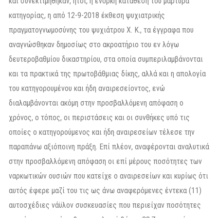
και συνεκτιμήθηκαν, ήτοι, η ένορκη κατάθεση του μάρτυρα
κατηγορίας, η από 12-9-2018 έκθεση ψυχιατρικής
πραγματογνωμοσύνης του ψυχιάτρου Χ. Κ., τα έγγραφα που
αναγνώσθηκαν δημοσίως στο ακροατήριο του εν λόγω
δευτεροβαθμίου δικαστηρίου, στα οποία συμπεριλαμβάνονται
και τα πρακτικά της πρωτοβάθμιας δίκης, αλλά και η απολογία
του κατηγορουμένου και ήδη αναιρεσείοντος, ενώ
διαλαμβάνονται ακόμη στην προσβαλλόμενη απόφαση ο
χρόνος, ο τόπος, οι περιστάσεις και οι συνθήκες υπό τις
οποίες ο κατηγορούμενος και ήδη αναιρεσείων τέλεσε την
παραπάνω αξιόποινη πράξη. Επί πλέον, αναφέρονται αναλυτικά
στην προσβαλλόμενη απόφαση οι επί μέρους ποσότητες των
ναρκωτικών ουσιών που κατείχε ο αναιρεσείων και κυρίως ότι
αυτός έφερε μαζί του τις ως άνω αναφερόμενες έντεκα (11)
αυτοσχέδιες νάϋλον συσκευασίες που περιείχαν ποσότητες