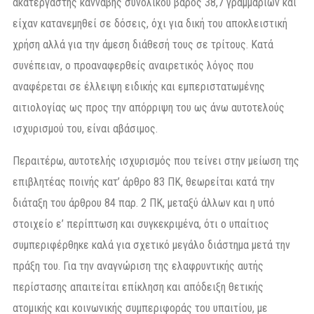
ακατέργαστης κάνναβης συνολικού βάρος 38,7 γραμμαρίων και
είχαν κατανεμηθεί σε δόσεις, όχι για δική του αποκλειστική
χρήση αλλά για την άμεση διάθεσή τους σε τρίτους. Κατά
συνέπειαν, ο προαναφερθείς αναιρετικός λόγος που
αναφέρεται σε έλλειψη ειδικής και εμπεριστατωμένης
αιτιολογίας ως προς την απόρριψη του ως άνω αυτοτελούς
ισχυρισμού του, είναι αβάσιμος.
Περαιτέρω, αυτοτελής ισχυρισμός που τείνει στην μείωση της
επιβλητέας ποινής κατ’ άρθρο 83 ΠΚ, θεωρείται κατά την
διάταξη του άρθρου 84 παρ. 2 ΠΚ, μεταξύ άλλων και η υπό
στοιχείο ε’ περίπτωση και συγκεκριμένα, ότι ο υπαίτιος
συμπεριφέρθηκε καλά για σχετικό μεγάλο διάστημα μετά την
πράξη του. Για την αναγνώριση της ελαφρυντικής αυτής
περίστασης απαιτείται επίκληση και απόδειξη θετικής
ατομικής και κοινωνικής συμπεριφοράς του υπαιτίου, με