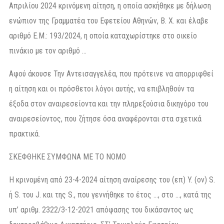
Απριλίου 2024 κρινόμενη αίτηση, η οποία ασκήθηκε με δήλωση
ενώπιον της Γραμματέα του Εφετείου Αθηνών, Β. Χ. και έλαβε
αριθμό Ε.Μ.: 193/2024, η οποία καταχωρίστηκε στο οικείο
πινάκιο με τον αριθμό …
Αφού άκουσε Την Αντεισαγγελέα, που πρότεινε να απορριφθεί
η αίτηση και οι πρόσθετοι λόγοι αυτής, να επιβληθούν τα
έξοδα στον αναιρεσείοντα και την πληρεξούσια δικηγόρο του
αναιρεσείοντος, που ζήτησε όσα αναφέρονται στα σχετικά
πρακτικά.
ΣΚΕΦΘΗΚΕ ΣΥΜΦΩΝΑ ΜΕ ΤΟ ΝΟΜΟ
Η κρινομένη από 23-4-2024 αίτηση αναίρεσης του (επ) Y. (ον) S.
ή S. του J. και της S., που γεννήθηκε το έτος …, στο …, κατά της
υπ’ αριθμ. 2322/3-12-2021 απόφασης του δικάσαντος ως