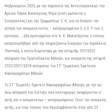
Φεβρουαρίου 2025, με την παρουσία της Αντεισαγγελέως του
Αρείου Πάγου Αικατερίνης Ψύρη (γιατί κωλύεται η
Εισαγγελέας) και της Γραμματέως Ε. Κ., για να δικάσει την
αίτηση του αναιρεσείοντος – κατηγορουμένου S. ή S. Y. του J.,
κατοίκου …, ήδη κρατούμενου στο Κ. Κ. Μαλανδρίνου, ο οποίος
εκπροσωπήθηκε από την πληρεξούσια δικηγόρο του Ευρύκλεια
Πασπαλή, η οποία διορίστηκε με την υπ’αριθμ. 337/2022
απόφαση του Πρωτοδικείου Αθηνών, για αναίρεση της υπ’αριθ.
2322/2021/2018 απόφασης του ΣΤ’ Τριμελούς Εφετείου
Κακουργημάτων Αθηνών.
Το ΣΤ’ Τριμελές Εφετείο Κακουργημάτων Αθηνών, με την ως
άνω απόφασή του διέταξε όσα λεπτομερώς αναφέρονται σ’
αυτή, και o αναιρεσείων – κατηγορούμενος ζητεί την αναίρεση
αυτής, για τους λόγους που περιλαμβάνονται στην από 23