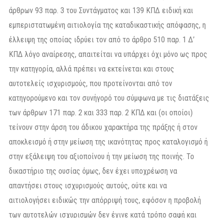
άρθρων 93 παρ. 3 του Συντάγματος και 139 ΚΠΔ ειδική και
εμπεριστατωμένη αιτιολογία της καταδικαστικής απόφασης, η
έλλειψη της οποίας ιδρύει τον από το άρθρο 510 παρ. 1 Δ’
ΚΠΔ λόγο αναίρεσης, απαιτείται να υπάρχει όχι μόνο ως προς
την κατηγορία, αλλά πρέπει να εκτείνεται και στους
αυτοτελείς ισχυρισμούς, που προτείνονται από τον
κατηγορούμενο και τον συνήγορό του σύμφωνα με τις διατάξεις
των άρθρων 171 παρ. 2 και 333 παρ. 2 ΚΠΔ και (οι οποίοι)
τείνουν στην άρση του άδικου χαρακτήρα της πράξης ή στον
αποκλεισμό ή στην μείωση της ικανότητας προς καταλογισμό ή
στην εξάλειψη του αξιοποίνου ή την μείωση της ποινής. Το
δικαστήριο της ουσίας όμως, δεν έχει υποχρέωση να
απαντήσει στους ισχυρισμούς αυτούς, ούτε και να
αιτιολογήσει ειδικώς την απόρριψή τους, εφόσον η προβολή
των αυτοτελών ισχυρισμών δεν έγινε κατά τρόπο σαφή και