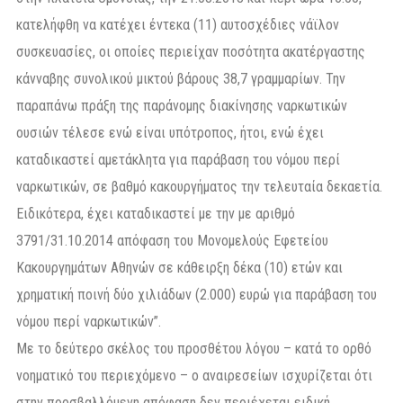
κατελήφθη να κατέχει έντεκα (11) αυτοσχέδιες νάϊλον
συσκευασίες, οι οποίες περιείχαν ποσότητα ακατέργαστης
κάνναβης συνολικού μικτού βάρους 38,7 γραμμαρίων. Την
παραπάνω πράξη της παράνομης διακίνησης ναρκωτικών
ουσιών τέλεσε ενώ είναι υπότροπος, ήτοι, ενώ έχει
καταδικαστεί αμετάκλητα για παράβαση του νόμου περί
ναρκωτικών, σε βαθμό κακουργήματος την τελευταία δεκαετία.
Ειδικότερα, έχει καταδικαστεί με την με αριθμό
3791/31.10.2014 απόφαση του Μονομελούς Εφετείου
Κακουργημάτων Αθηνών σε κάθειρξη δέκα (10) ετών και
χρηματική ποινή δύο χιλιάδων (2.000) ευρώ για παράβαση του
νόμου περί ναρκωτικών”.
Με το δεύτερο σκέλος του προσθέτου λόγου – κατά το ορθό
νοηματικό του περιεχόμενο – ο αναιρεσείων ισχυρίζεται ότι
στην προσβαλλόμενη απόφαση δεν περιέχεται ειδική