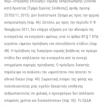
περί «στέρησης επιλογής» νομικής εκπροσώπησης (Dvorski
κατά Κροατίας [Τμήμα Ευρείας Σύνθεσης], αριθμ. προσφ.
25703/11, 2015). Δεν διαπίστωσε ζήτημα ως προς την αρχική
εκπροσώπηση (παρ. 46). Ωστόσο, ως προς την περίοδο 3–8
Νοεμβρίου 2011, δεν υπήρχε εξήγηση για την αδυναμία της
εισαγγελίας να ενεργήσει αμέσως, ενώ το άρθρο 83 § 1 ΚΠΔ
εγγυάται «άμεση» πρόσβαση «σε οποιοδήποτε στάδιο» (παρ.
48). Η πρόσβαση της δικηγόρου νομικής βοήθειας σε πρώιμο
στάδιο δεν απήλλασσε την εισαγγελία από τη συνεχή
υποχρέωση παροχής πρόσβασης. Ο πρόεδρος δικαστής
παρέλειψε να αναλύσει την «αμεσότητα» που απαιτεί το
εθνικό δίκαιο (παρ. 49). Σωρευτικά, ενόψει της φύσης και
πολυπλοκότητας μίας σχεδόν δεκαετούς υπόθεσης
ανθρωποκτονίας σε φυλακή, ο προσφεύγων δεν απόλαυσε
επαρκούς χρόνου και διευκολύνσεων (παρ. 50). Το ΕΔΔΑ