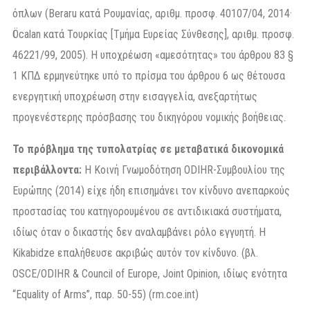
όπλων (Beraru κατά Ρουμανίας, αριθμ. προσφ. 40107/04, 2014·
Öcalan κατά Τουρκίας [Τμήμα Ευρείας Σύνθεσης], αριθμ. προσφ.
46221/99, 2005). Η υποχρέωση «αμεσότητας» του άρθρου 83 §
1 ΚΠΔ ερμηνεύτηκε υπό το πρίσμα του άρθρου 6 ως θέτουσα
ενεργητική υποχρέωση στην εισαγγελία, ανεξαρτήτως
προγενέστερης πρόσβασης του δικηγόρου νομικής βοήθειας.
Το πρόβλημα της τυπολατρίας σε μεταβατικά δικονομικά
περιβάλλοντα:
Η Κοινή Γνωμοδότηση ODIHR-Συμβουλίου της
Ευρώπης (2014) είχε ήδη επισημάνει τον κίνδυνο ανεπαρκούς
προστασίας του κατηγορουμένου σε αντιδικιακά συστήματα,
ιδίως όταν ο δικαστής δεν αναλαμβάνει ρόλο εγγυητή. Η
Kikabidze επαλήθευσε ακριβώς αυτόν τον κίνδυνο. (βλ.
OSCE/ODIHR & Council of Europe, Joint Opinion, ιδίως ενότητα
“Equality of Arms”, παρ. 50-55) (rm.coe.int)