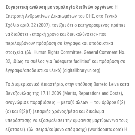
Συγκριτική ανάλυση με νομολογία διεθνών οργάνων:
Η
Επιτροπή Ανθρωπίνων Δικαιωμάτων του ΟΗΕ, στο Γενικό
Σχόλιο αριθ. 32 (2007), τονίζει ότι ο κατηγορούμενος πρέπει
να διαθέτει «επαρκή χρόνο και διευκολύνσεις» που
περιλαμβάνουν πρόσβαση σε έγγραφα και αποδεικτικά
στοιχεία. (βλ. Human Rights Committee, General Comment No.
32, ιδίως το σκέλος για “adequate facilities” και πρόσβαση σε
έγγραφα/αποδεικτικό υλικό) (digitallibrary.un.org)
Το Διαμερικανικό Δικαστήριο, στην υπόθεση Barreto Leiva κατά
Βενεζουέλας της 17.11.2009 (Merits, Reparations and Costs),
αναγνώρισε παραβιάσεις — μεταξύ άλλων — του άρθρου 8(2)
(c) και 8(2)(f) (επαρκής χρόνος/μέσα και δικαίωμα
υπεράσπισης να εξασφαλίσει την εμφάνιση μαρτύρων/να τους
εξετάσει). (βλ. σειρά/κείμενο απόφασης) (worldcourts.com) Η