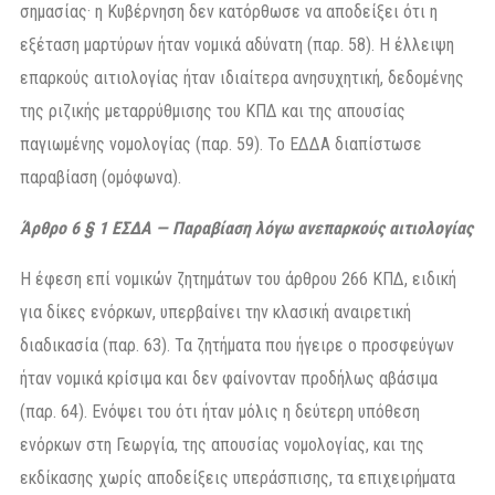
σημασίας· η Κυβέρνηση δεν κατόρθωσε να αποδείξει ότι η
εξέταση μαρτύρων ήταν νομικά αδύνατη (παρ. 58). Η έλλειψη
επαρκούς αιτιολογίας ήταν ιδιαίτερα ανησυχητική, δεδομένης
της ριζικής μεταρρύθμισης του ΚΠΔ και της απουσίας
παγιωμένης νομολογίας (παρ. 59). Το ΕΔΔΑ διαπίστωσε
παραβίαση (ομόφωνα).
Άρθρο 6 § 1 ΕΣΔΑ — Παραβίαση λόγω ανεπαρκούς αιτιολογίας
Η έφεση επί νομικών ζητημάτων του άρθρου 266 ΚΠΔ, ειδική
για δίκες ενόρκων, υπερβαίνει την κλασική αναιρετική
διαδικασία (παρ. 63). Τα ζητήματα που ήγειρε ο προσφεύγων
ήταν νομικά κρίσιμα και δεν φαίνονταν προδήλως αβάσιμα
(παρ. 64). Ενόψει του ότι ήταν μόλις η δεύτερη υπόθεση
ενόρκων στη Γεωργία, της απουσίας νομολογίας, και της
εκδίκασης χωρίς αποδείξεις υπεράσπισης, τα επιχειρήματα