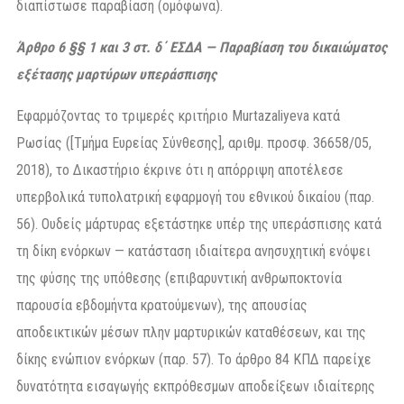
διαπίστωσε παραβίαση (ομόφωνα).
Άρθρο 6 §§ 1 και 3 στ. δ΄ ΕΣΔΑ — Παραβίαση του δικαιώματος
εξέτασης μαρτύρων υπεράσπισης
Εφαρμόζοντας το τριμερές κριτήριο Murtazaliyeva κατά
Ρωσίας ([Τμήμα Ευρείας Σύνθεσης], αριθμ. προσφ. 36658/05,
2018), το Δικαστήριο έκρινε ότι η απόρριψη αποτέλεσε
υπερβολικά τυπολατρική εφαρμογή του εθνικού δικαίου (παρ.
56). Ουδείς μάρτυρας εξετάστηκε υπέρ της υπεράσπισης κατά
τη δίκη ενόρκων — κατάσταση ιδιαίτερα ανησυχητική ενόψει
της φύσης της υπόθεσης (επιβαρυντική ανθρωποκτονία
παρουσία εβδομήντα κρατούμενων), της απουσίας
αποδεικτικών μέσων πλην μαρτυρικών καταθέσεων, και της
δίκης ενώπιον ενόρκων (παρ. 57). Το άρθρο 84 ΚΠΔ παρείχε
δυνατότητα εισαγωγής εκπρόθεσμων αποδείξεων ιδιαίτερης