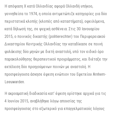
Η απόφαση X κατά Ολλανδίας αφορά Ολλανδή υπήκοο,
γεννηθείσα το 1974, η οποία αντιμετώπιζε κατηγορίες για δύο
περιστατικά κλοπής (κλοπές από καταστήματα), οφειλόμενα,
κατά δήλωσή της, σε ψυχική ασθένεια. Στις 30 Ιανουαρίου
2015, ο ποινικός δικαστής (politierechter) του Περιφερειακού
Δικαστηρίου Κεντρικής Ολλανδίας την καταδίκασε σε ποινή
φυλάκισης δύο μηνών με διετή αναστολή, υπό τον ειδικό όρο
παρακολούθησης θεραπευτικού προγράμματος, και διέταξε την
εκτέλεση δύο προηγούμενων ποινών με αναστολή. Η
προσφεύγουσα άσκησε έφεση ενώπιον του Εφετείου Arnhem-
Leeuwarden.
Η ακροαματική διαδικασία κατ’ έφεση ορίστηκε αρχικά για τις
4 Ιουνίου 2015, αναβλήθηκε λόγω απουσίας της
προσφεύγουσας στο εξωτερικό για επαγγελματικούς λόγους