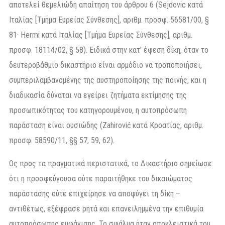
αποτελεί θεμελιώδη απαίτηση του άρθρου 6 (Sejdovic κατά
Ιταλίας [Τμήμα Ευρείας Σύνθεσης], αριθμ. προσφ. 56581/00, §
81· Hermi κατά Ιταλίας [Τμήμα Ευρείας Σύνθεσης], αριθμ.
προσφ. 18114/02, § 58). Ειδικά στην κατ’ έφεση δίκη, όταν το
δευτεροβάθμιο δικαστήριο είναι αρμόδιο να τροποποιήσει,
συμπεριλαμβανομένης της αυστηροποίησης της ποινής, και η
διαδικασία δύναται να εγείρει ζητήματα εκτίμησης της
προσωπικότητας του κατηγορουμένου, η αυτοπρόσωπη
παράσταση είναι ουσιώδης (Zahirović κατά Κροατίας, αριθμ.
προσφ. 58590/11, §§ 57, 59, 62).
Ως προς τα πραγματικά περιστατικά, το Δικαστήριο σημείωσε
ότι η προσφεύγουσα ούτε παραιτήθηκε του δικαιώματος
παράστασης ούτε επιχείρησε να αποφύγει τη δίκη –
αντιθέτως, εξέφρασε ρητά και επανειλημμένα την επιθυμία
αυτοπρόσωπης εμφάνισης. Το σφάλμα ήταν αποκλειστικά του