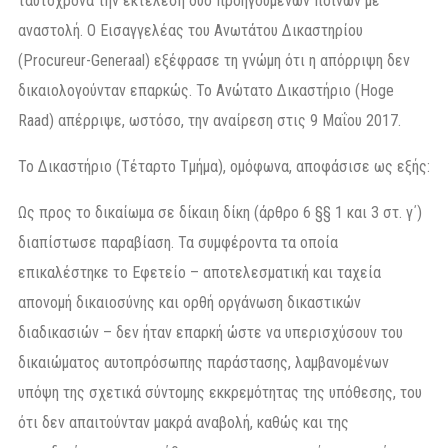
ταυτόχρονα την εκτέλεση δύο προηγούμενων ποινών με
αναστολή. Ο Εισαγγελέας του Ανωτάτου Δικαστηρίου
(Procureur-Generaal) εξέφρασε τη γνώμη ότι η απόρριψη δεν
δικαιολογούνταν επαρκώς. Το Ανώτατο Δικαστήριο (Hoge
Raad) απέρριψε, ωστόσο, την αναίρεση στις 9 Μαΐου 2017.
Το Δικαστήριο (Τέταρτο Τμήμα), ομόφωνα, αποφάσισε ως εξής:
Ως προς το δικαίωμα σε δίκαιη δίκη (άρθρο 6 §§ 1 και 3 στ. γ΄)
διαπίστωσε παραβίαση. Τα συμφέροντα τα οποία
επικαλέστηκε το Εφετείο – αποτελεσματική και ταχεία
απονομή δικαιοσύνης και ορθή οργάνωση δικαστικών
διαδικασιών – δεν ήταν επαρκή ώστε να υπερισχύσουν του
δικαιώματος αυτοπρόσωπης παράστασης, λαμβανομένων
υπόψη της σχετικά σύντομης εκκρεμότητας της υπόθεσης, του
ότι δεν απαιτούνταν μακρά αναβολή, καθώς και της