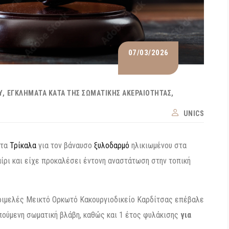
07/03/2026
Υ
ΕΓΚΛΉΜΑΤΑ ΚΑΤΆ ΤΗΣ ΣΩΜΑΤΙΚΉΣ ΑΚΕΡΑΙΌΤΗΤΑΣ
UNICS
 τα
Τρίκαλα
για τον βάναυσο
ξυλοδαρμό
ηλικιωμένου στα
ίρι και είχε προκαλέσει έντονη αναστάτωση στην τοπική
 Τριμελές Μεικτό Ορκωτό Κακουργιοδικείο Καρδίτσας επέβαλε
οπούμενη σωματική βλάβη, καθώς και 1 έτος φυλάκισης
για