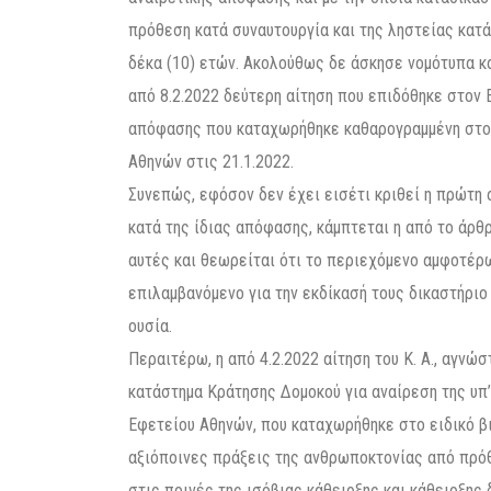
πρόθεση κατά συναυτουργία και της ληστείας κατά
δέκα (10) ετών. Ακολούθως δε άσκησε νομότυπα και
από 8.2.2022 δεύτερη αίτηση που επιδόθηκε στον 
απόφασης που καταχωρήθηκε καθαρογραμμένη στο ε
Αθηνών στις 21.1.2022.
Συνεπώς, εφόσον δεν έχει εισέτι κριθεί η πρώτη
κατά της ίδιας απόφασης, κάμπτεται η από το άρθρ
αυτές και θεωρείται ότι το περιεχόμενο αμφοτέρω
επιλαμβανόμενο για την εκδίκασή τους δικαστήριο
ουσία.
Περαιτέρω, η από 4.2.2022 αίτηση του Κ. Α., αγνώσ
κατάστημα Κράτησης Δομοκού για αναίρεση της υπ
Εφετείου Αθηνών, που καταχωρήθηκε στο ειδικό βιβ
αξιόποινες πράξεις της ανθρωποκτονίας από πρόθ
στις ποινές της ισόβιας κάθειρξης και κάθειρξης