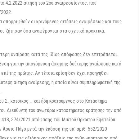
πό 4.2.2022 αίτηση του 2ου αναιρεσείοντος, που
/2022.
α απορριφθούν οι κρινόμενες αιτήσεις αναιρέσεως και τους
ου ζήτησαν όσα αναφέρονται στα σχετικά πρακτικά.
εύτερη αναίρεση κατά της ίδιας απόφασης δεν επιτρέπεται.
όθεση για την απαγόρευση άσκησης δεύτερης αναίρεσης κατά
 επί της πρώτης. Αν τέτοια κρίση δεν έχει προηγηθεί,
ύτερη αίτηση αναίρεσης, η οποία είναι συμπληρωματική της
.
υ Σ., κάτοικος … και ήδη κρατούμενος στο Κατάστημα
ου Διευθυντή του ανωτέρω καταστήματος κράτησης την από
θ. 418, 374/2021 απόφασης του Μικτού Ορκωτού Εφετείου
 Άρειο Πάγο μετά την έκδοση της υπ’ αριθ. 552/2020
θηκε για τις αξιόποινες πράξεις της ανθρωποκτονίας από