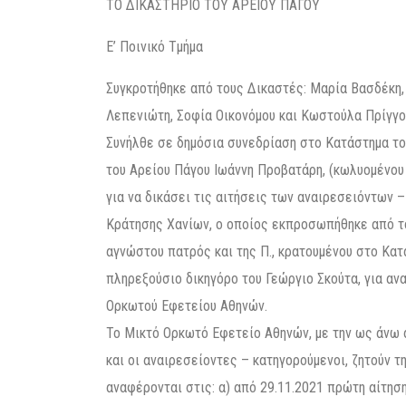
ΤΟ ΔΙΚΑΣΤΗΡΙΟ ΤΟΥ ΑΡΕΙΟΥ ΠΑΓΟΥ
E’ Ποινικό Τμήμα
Συγκροτήθηκε από τους Δικαστές: Μαρία Βασδέκη,
Λεπενιώτη, Σοφία Οικονόμου και Κωστούλα Πρίγγο
Συνήλθε σε δημόσια συνεδρίαση στο Κατάστημα το
του Αρείου Πάγου Ιωάννη Προβατάρη, (κωλυομένου
για να δικάσει τις αιτήσεις των αναιρεσειόντων –
Κράτησης Χανίων, ο οποίος εκπροσωπήθηκε από τον
αγνώστου πατρός και της Π., κρατουμένου στο Κα
πληρεξούσιο δικηγόρο του Γεώργιο Σκούτα, για αν
Ορκωτού Εφετείου Αθηνών.
Το Μικτό Ορκωτό Εφετείο Αθηνών, με την ως άνω 
και οι αναιρεσείοντες – κατηγορούμενοι, ζητούν 
αναφέρονται στις: α) από 29.11.2021 πρώτη αίτησ