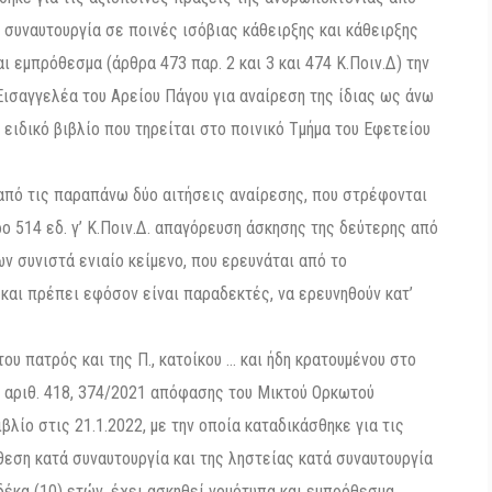
 συναυτουργία σε ποινές ισόβιας κάθειρξης και κάθειρξης
 εμπρόθεσμα (άρθρα 473 παρ. 2 και 3 και 474 Κ.Ποιν.Δ) την
Εισαγγελέα του Αρείου Πάγου για αναίρεση της ίδιας ως άνω
ιδικό βιβλίο που τηρείται στο ποινικό Τμήμα του Εφετείου
 από τις παραπάνω δύο αιτήσεις αναίρεσης, που στρέφονται
ο 514 εδ. γ’ Κ.Ποιν.Δ. απαγόρευση άσκησης της δεύτερης από
ν συνιστά ενιαίο κείμενο, που ερευνάται από το
 και πρέπει εφόσον είναι παραδεκτές, να ερευνηθούν κατ’
του πατρός και της Π., κατοίκου … και ήδη κρατουμένου στο
’ αριθ. 418, 374/2021 απόφασης του Μικτού Ορκωτού
λίο στις 21.1.2022, με την οποία καταδικάσθηκε για τις
εση κατά συναυτουργία και της ληστείας κατά συναυτουργία
 δέκα (10) ετών, έχει ασκηθεί νομότυπα και εμπρόθεσμα