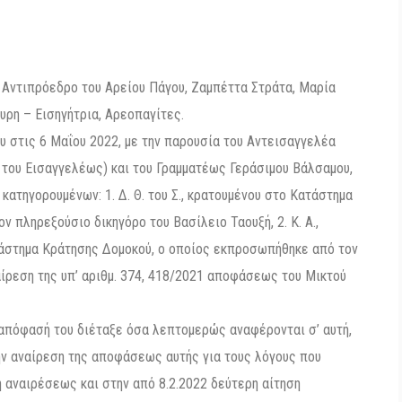
 Αντιπρόεδρο του Αρείου Πάγου, Ζαμπέττα Στράτα, Μαρία
υρη – Εισηγήτρια, Αρεοπαγίτες.
υ στις 6 Μαΐου 2022, με την παρουσία του Αντεισαγγελέα
 του Εισαγγελέως) και του Γραμματέως Γεράσιμου Βάλσαμου,
 κατηγορουμένων: 1. Δ. Θ. του Σ., κρατουμένου στο Κατάστημα
 πληρεξούσιο δικηγόρο του Βασίλειο Ταουξή, 2. Κ. Α.,
τάστημα Κράτησης Δομοκού, ο οποίος εκπροσωπήθηκε από τον
αίρεση της υπ’ αριθμ. 374, 418/2021 αποφάσεως του Μικτού
απόφασή του διέταξε όσα λεπτομερώς αναφέρονται σ’ αυτή,
την αναίρεση της αποφάσεως αυτής για τους λόγους που
η αναιρέσεως και στην από 8.2.2022 δεύτερη αίτηση