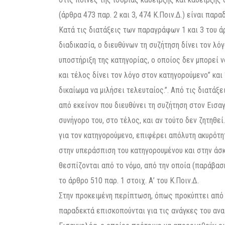
(άρθρα 473 παρ. 2 και 3, 474 Κ.Ποιν.Δ.) είναι παρ
Κατά τις διατάξεις των παραγράφων 1 και 3 του άρ
διαδικασία, ο διευθύνων τη συζήτηση δίνει τον λό
υποστήριξη της κατηγορίας, ο οποίος δεν μπορεί ν
και τέλος δίνει τον λόγο στον κατηγορούμενο” και
δικαίωμα να μιλήσει τελευταίος.”. Από τις διατάξ
από εκείνον που διευθύνει τη συζήτηση στον Εισα
συνήγορο του, στο τέλος, και αν τούτο δεν ζητηθε
για τον κατηγορούμενο, επιφέρει απόλυτη ακυρότητα
στην υπεράσπιση του κατηγορουμένου και στην άσκ
θεσπίζονται από το νόμο, από την οποία (παράβα
το άρθρο 510 παρ. 1 στοιχ. Α’ του Κ.Ποιν.Δ.
Στην προκειμένη περίπτωση, όπως προκύπτει από
παραδεκτά επισκοπούνται για τις ανάγκες του αν