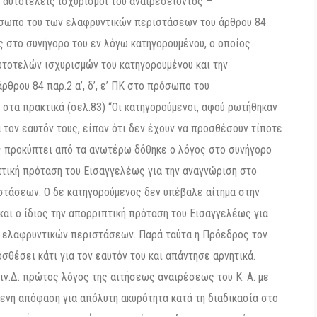
 αυτοτελείς ισχυρισμοί του αναιρεσείοντος –
όσωπο του των ελαφρυντικών περιστάσεων του άρθρου 84
όγος στο συνήγορο του εν λόγω κατηγορουμένου, ο οποίος
υτοτελών ισχυρισμών του κατηγορουμένου και την
θρου 84 παρ.2 α’, δ’, ε’ ΠΚ στο πρόσωπο του
 στα πρακτικά (σελ.83) “Οι κατηγορούμενοι, αφού ρωτήθηκαν
 τον εαυτόν τους, είπαν ότι δεν έχουν να προσθέσουν τίποτε
ως προκύπτει από τα ανωτέρω δόθηκε ο λόγος στο συνήγορο
πτική πρόταση του Εισαγγελέως για την αναγνώριση στο
τάσεων. Ο δε κατηγορούμενος δεν υπέβαλε αίτημα στην
και ο ίδιος την απορριπτική πρόταση του Εισαγγελέως για
 ελαφρυντικών περιστάσεων. Παρά ταύτα η Πρόεδρος τον
σθέσει κάτι για τον εαυτόν του και απάντησε αρνητικά.
οιν.Δ. πρώτος λόγος της αιτήσεως αναιρέσεως του Κ. Α. με
ενη απόφαση για απόλυτη ακυρότητα κατά τη διαδικασία στο