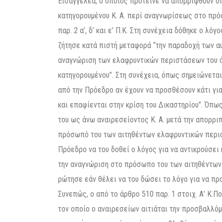
Εισαγγελέα, ο οποίος πρότεινε να απορριφθούν οι
κατηγορουμένου Κ. Α. περί αναγνωρίσεως στο πρ
παρ. 2 α’, δ’ και ε’ Π.Κ. Στη συνέχεια δόθηκε ο λ
ζήτησε κατά πιστή μεταφορά “την παραδοχή των α
αναγνώριση των ελαφρυντικών περιστάσεων του άρ
κατηγορουμένου”. Στη συνέχεια, όπως σημειώνεται
από την Πρόεδρο αν έχουν να προσθέσουν κάτι για
και επαφίενται στην κρίση του Δικαστηρίου”. Όπ
του ως άνω αναιρεσείοντος Κ. Α. μετά την απορρι
πρόσωπό του των αιτηθέντων ελαφρυντικών περισ
Πρόεδρο να του δοθεί ο λόγος για να αντικρούσει 
την αναγνώριση στο πρόσωπο του των αιτηθέντων
ρώτησε εάν θέλει να του δώσει το λόγο για να προ
Συνεπώς, ο από το άρθρο 510 παρ. 1 στοιχ. Α’ Κ.Π
τον οποίο ο αναιρεσείων αιτιάται την προσβαλλόμ