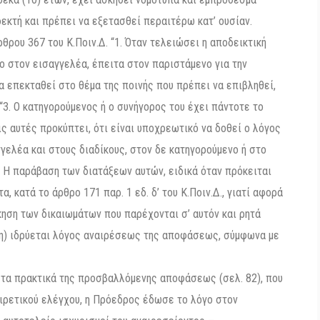
αδεκτή και πρέπει να εξετασθεί περαιτέρω κατ’ ουσίαν.
θρου 367 του Κ.Ποιν.Δ. “1. Όταν τελειώσει η αποδεικτική
γο στον εισαγγελέα, έπειτα στον παριστάμενο για την
α επεκταθεί στο θέμα της ποινής που πρέπει να επιβληθεί,
 “3. Ο κατηγορούμενος ή ο συνήγορος του έχει πάντοτε το
εις αυτές προκύπτει, ότι είναι υποχρεωτικό να δοθεί ο λόγος
γγελέα και στους διαδίκους, στον δε κατηγορούμενο ή στο
ί. Η παράβαση των διατάξεων αυτών, ειδικά όταν πρόκειται
, κατά το άρθρο 171 παρ. 1 εδ. δ’ του Κ.Ποιν.Δ., γιατί αφορά
ηση των δικαιωμάτων που παρέχονται σ’ αυτόν και ρητά
ση) ιδρύεται λόγος αναιρέσεως της αποφάσεως, σύμφωνα με
 τα πρακτικά της προσβαλλόμενης αποφάσεως (σελ. 82), που
αιρετικού ελέγχου, η Πρόεδρος έδωσε το λόγο στον