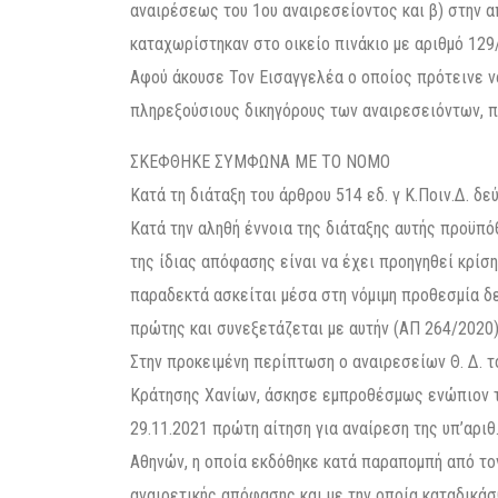
αναιρέσεως του 1ου αναιρεσείοντος και β) στην α
καταχωρίστηκαν στο οικείο πινάκιο με αριθμό 129
Αφού άκουσε Τον Εισαγγελέα ο οποίος πρότεινε ν
πληρεξούσιους δικηγόρους των αναιρεσειόντων, π
ΣΚΕΦΘΗΚΕ ΣΥΜΦΩΝΑ ΜΕ ΤΟ ΝΟΜΟ
Κατά τη διάταξη του άρθρου 514 εδ. γ Κ.Ποιν.Δ. δ
Κατά την αληθή έννοια της διάταξης αυτής προϋπ
της ίδιας απόφασης είναι να έχει προηγηθεί κρίση
παραδεκτά ασκείται μέσα στη νόμιμη προθεσμία δε
πρώτης και συνεξετάζεται με αυτήν (ΑΠ 264/2020)
Στην προκειμένη περίπτωση ο αναιρεσείων Θ. Δ. το
Κράτησης Χανίων, άσκησε εμπροθέσμως ενώπιον τ
29.11.2021 πρώτη αίτηση για αναίρεση της υπ’αρι
Αθηνών, η οποία εκδόθηκε κατά παραπομπή από τον
αναιρετικής απόφασης και με την οποία καταδικάσ