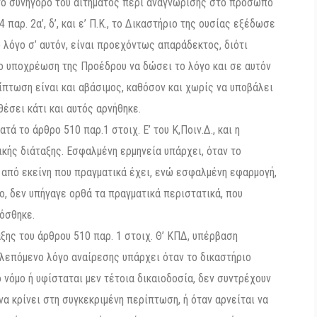
 το συνήγορο του αιτήματος περί αναγνώρισης στο πρόσωπο
αρ. 2α’, δ’, και ε’ Π.Κ., το Δικαστήριο της ουσίας εξέδωσε
λόγο σ’ αυτόν, είναι προεχόντως απαράδεκτος, διότι
το υποχρέωση της Προέδρου να δώσει το λόγο και σε αυτόν
ίπτωση είναι και αβάσιμος, καθόσον και χωρίς να υποβάλει
έσει κάτι και αυτός αρνήθηκε.
ά το άρθρο 510 παρ.1 στοιχ. Ε’ του Κ,Ποιν.Δ., και η
κής διάταξης. Εσφαλμένη ερμηνεία υπάρχει, όταν το
 από εκείνη που πραγματικά έχει, ενώ εσφαλμένη εφαρμογή,
ο, δεν υπήγαγε ορθά τα πραγματικά περιστατικά, που
όσθηκε.
αξης του άρθρου 510 παρ. 1 στοιχ. Θ’ ΚΠΔ, υπέρβαση
βλεπόμενο λόγο αναίρεσης υπάρχει όταν το δικαστήριο
 νόμο ή υφίσταται μεν τέτοια δικαιοδοσία, δεν συντρέχουν
 να κρίνει στη συγκεκριμένη περίπτωση, ή όταν αρνείται να