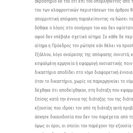
ακροατήριο εκ του ότι επί του υποβληθέντος από
του των ελαφρυντικών περιστάσεων του άρθρου 84 π
απορριπτική απόφαση παραλείποντας να δώσει το 
δόθηκε ο λόγος στο συνήγορο του και δεν υφίστα
αφού δεν υπέβαλε σχετικό αίτημα. Σε κάθε δε περ
αίτημα η Πρόεδρος τον ρώτησε εάν θέλει να προσθ
Εξάλλου, λόγο αναίρεσης της απόφασης συνιστά, κατ
εσφαλμένη ερμηνεία ή εφαρμογή ουσιαστικής ποινι
δικαστήριο αποδίδει στο νόμο διαφορετική έννοια
όταν το δικαστήριο, χωρίς να παρερμηνεύει το νόμ
δέχθηκε ότι αποδείχθηκαν, στη διάταξη που εφαρμ
Επίσης κατά την έννοια της διάταξης του της διάτ
εξουσίας που ιδρύει τον από τη διάταξη αυτή προ
άσκησε δικαιοδοσία που δεν του παρέχεται από το
όμως οι όροι, οι οποίοι του παρέχουν την εξουσία