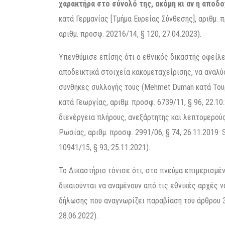
χαρακτήρα στο σύνολό της, ακόμη κι αν η αποδο
κατά Γερμανίας [Τμήμα Ευρείας Σύνθεσης], αριθμ. 
αριθμ. προσφ. 20216/14, § 120, 27.04.2023).
Υπενθύμισε επίσης ότι ο εθνικός δικαστής οφείλ
αποδεικτικά στοιχεία κακομεταχείρισης, να αναλύ
συνθήκες συλλογής τους (Mehmet Duman κατά Τουρκ
κατά Γεωργίας, αριθμ. προσφ. 6739/11, § 96, 22.1
διενέργεια πλήρους, ανεξάρτητης και λεπτομερούς
Ρωσίας, αριθμ. προσφ. 2991/06, § 74, 26.11.2019· S
10941/15, § 93, 25.11.2021).
Το Δικαστήριο τόνισε ότι, στο πνεύμα επιμερισμέ
δικαιούνται να αναμένουν από τις εθνικές αρχές 
δήλωσης που αναγνωρίζει παραβίαση του άρθρου 3 (
28.06.2022).