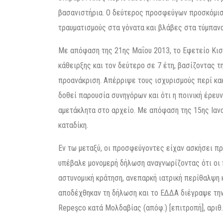
βασανιστήρια. Ο δεύτερος προσφεύγων προσκόμισε
τραυματισμούς στα γόνατα και βλάβες στα τύμπα
Με απόφαση της 21ης Μαΐου 2013, το Εφετείο Κι
κάθειρξης και τον δεύτερο σε 7 έτη, βασίζοντας τ
προανάκριση. Απέρριψε τους ισχυρισμούς περί κακ
δοθεί παρουσία συνηγόρων και ότι η ποινική έρευ
αμετάκλητα στο αρχείο. Με απόφαση της 15ης Ιαν
καταδίκη.
Εν τω μεταξύ, οι προσφεύγοντες είχαν ασκήσει π
υπέβαλε μονομερή δήλωση αναγνωρίζοντας ότι οι
αστυνομική κράτηση, ανεπαρκή ιατρική περίθαλψη
αποδέχθηκαν τη δήλωση και το ΕΔΔΑ διέγραψε την 
Repeşco κατά Μολδαβίας (απόφ.) [επιτροπή], αριθ.