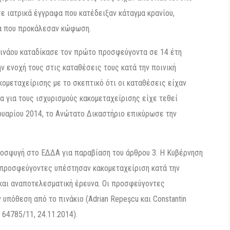
 ιατρικά έγγραφα που κατέδειξαν κάταγμα κρανίου,
να που προκάλεσαν κώφωση.
σινάου καταδίκασε τον πρώτο προσφεύγοντα σε 14 έτη
ην ενοχή τους στις καταθέσεις τους κατά την ποινική
ομεταχείρισης με το σκεπτικό ότι οι καταθέσεις είχαν
να για τους ισχυρισμούς κακομεταχείρισης είχε τεθεί
ουαρίου 2014, το Ανώτατο Δικαστήριο επικύρωσε την
ροσφυγή στο ΕΔΔΑ για παραβίαση του άρθρου 3. Η Κυβέρνηση
 προσφεύγοντες υπέστησαν κακομεταχείριση κατά την
 και αναποτελεσματική έρευνα. Οι προσφεύγοντες
υπόθεση από το πινάκιο (Adrian Repeşcu και Constantin
 64785/11, 24.11.2014).