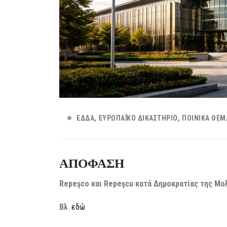
ΕΔΔΑ
ΕΥΡΩΠΑΪΚΌ ΔΙΚΑΣΤΉΡΙΟ
ΠΟΙΝΙΚΆ ΘΈΜ
ΑΠΟΦΑΣΗ
Repeşco και Repeşcu κατά Δημοκρατίας της Μολ
Βλ
.
εδώ