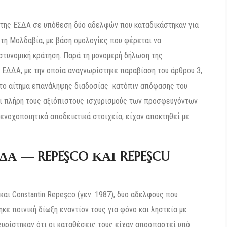
 της ΕΣΔΑ σε υπόθεση δύο αδελφών που καταδικάστηκαν για
στη Μολδαβία, με βάση ομολογίες που φέρεται να
τυνομική κράτηση. Παρά τη μονομερή δήλωση της
ΕΔΔΑ, με την οποία αναγνωρίστηκε παραβίαση του άρθρου 3,
το αίτημα επανάληψης διαδοσίας κατόπιν απόφασης του
αι πλήρη τους αξιόπιστους ισχυρισμούς των προσφευγόντων
 ενοχοποιητικά αποδεικτικά στοιχεία, είχαν αποκτηθεί με
Α — REPEŞCO ΚΑΙ REPEŞCU
και Constantin Repeşco (γεν. 1987), δύο αδελφούς που
κε ποινική δίωξη εναντίον τους για φόνο και ληστεία με
σχυρίστηκαν ότι οι καταθέσεις τους είχαν αποσπαστεί υπό