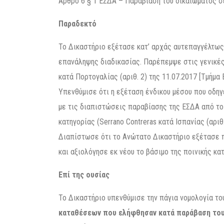
Άρθρο 6 § 1 ΕΣΔΑ – Παραβίαση του δικαιώματος σε
Παραδεκτό
Το Δικαστήριο εξέτασε κατ’ αρχάς αυτεπαγγέλτως 
επανάληψης διαδικασίας. Παρέπεμψε στις γενικές
κατά Πορτογαλίας (αριθ. 2) της 11.07.2017 [Τμήμα
Υπενθύμισε ότι η εξέταση ένδικου μέσου που οδηγ
με τις διαπιστώσεις παραβίασης της ΕΣΔΑ από το Δ
κατηγορίας (Serrano Contreras κατά Ισπανίας (αριθ.
Διαπίστωσε ότι το Ανώτατο Δικαστήριο εξέτασε π
και αξιολόγησε εκ νέου το βάσιμο της ποινικής κα
Επί της ουσίας
Το Δικαστήριο υπενθύμισε την πάγια νομολογία τ
καταθέσεων που ελήφθησαν κατά παράβαση του 