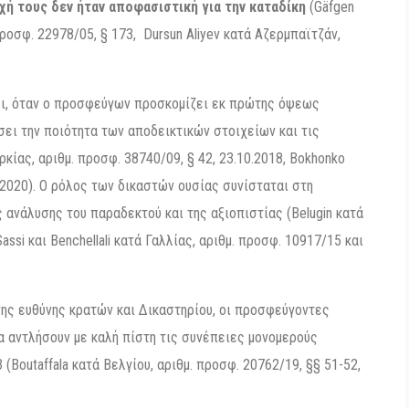
χή τους δεν ήταν αποφασιστική για την καταδίκη
(Gäfgen
προσφ. 22978/05, § 173, Dursun Aliyev κατά Αζερμπαϊτζάν,
ει, όταν ο προσφεύγων προσκομίζει εκ πρώτης όψεως
σει την ποιότητα των αποδεικτικών στοιχείων και τις
ίας, αριθμ. προσφ. 38740/09, § 42, 23.10.2018, Bokhonko
0.2020). Ο ρόλος των δικαστών ουσίας συνίσταται στη
 ανάλυσης του παραδεκτού και της αξιοπιστίας (Belugin κατά
assi και Benchellali κατά Γαλλίας, αριθμ. προσφ. 10917/15 και
νης ευθύνης κρατών και Δικαστηρίου, οι προσφεύγοντες
να αντλήσουν με καλή πίστη τις συνέπειες μονομερούς
Boutaffala κατά Βελγίου, αριθμ. προσφ. 20762/19, §§ 51-52,