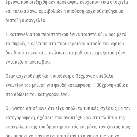
έρευνα που διεξήχθη δεν προέκυψαν ενοχοποιητικά στοιχεία
και τελικά λόγω αμφιβολιών η υπόθεση αρχειοθετήθηκε με
διάταξη εισαγγελέα.
Η καταγγελία του περιστατικού έγινε τριάντα έξι ώρες μετά
το συμβάν, η εξέταση στο περιφερειακό ιατρείο του νησιού
δεν διαπίστωνε κάτι, ενώ και η ιατροδικαστική εξέταση δεν
εντόπιζε σημάδια βίας.
Όταν αρχειοθετήθηκε η υπόθεση, ο 35χρονος υπέβαλε
εναντίον της μήνυση για ψευδή καταμήνυση. Η 30χρονη κάθισε
στο εδώλιο του κατηγορουμένου.
Ο μηνυτής επισήμανε ότι είχε απόλυτα τυπικές σχέσεις με την
κατηγορούμενη, σχέσεις που αναπτύχθηκαν στο πλαίσιο της
επαγγελματικής του δραστηριότητάς και μόνο, τονίζοντας πως
δεν μπορεί να φανταστεί ποιο ήταν το κίνητρό της για να