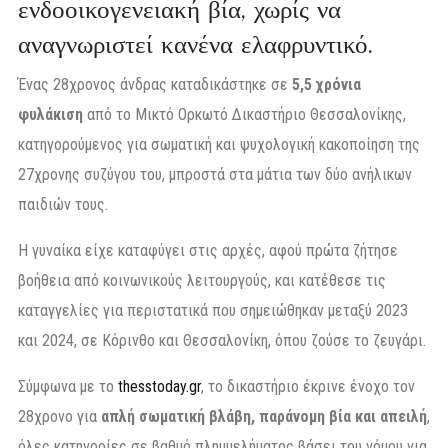
ενδοοικογενειακή βία, χωρίς να
αναγνωριστεί κανένα ελαφρυντικό.
Ένας 28χρονος άνδρας καταδικάστηκε σε
5,5 χρόνια
φυλάκιση
από το Μικτό Ορκωτό Δικαστήριο Θεσσαλονίκης,
κατηγορούμενος για σωματική και ψυχολογική κακοποίηση της
27χρονης συζύγου του, μπροστά στα μάτια των δύο ανήλικων
παιδιών τους.
Η γυναίκα είχε καταφύγει στις αρχές, αφού πρώτα ζήτησε
βοήθεια από κοινωνικούς λειτουργούς, και κατέθεσε τις
καταγγελίες για περιστατικά που σημειώθηκαν μεταξύ 2023
και 2024, σε Κόρινθο και Θεσσαλονίκη, όπου ζούσε το ζευγάρι.
Σύμφωνα με το
thesstoday.gr
, το δικαστήριο έκρινε ένοχο τον
28χρονο για
απλή σωματική βλάβη, παράνομη βία και απειλή
,
όλες κατηγορίες σε βαθμό πλημμελήματος βάσει του νόμου για