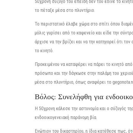
50χρονη σύζυγό του επειδή δεν του έδινε το κινητ
το πέταξε μέσα στο πλυντήριο.
Το περιστατικό έλαβε χώρα στο σπίτι όπου διαμέν
μόλις γυρίσει από το καφενείο και είδε την σύντρ
άρχισε να την βρίζει και να την κατηγορεί ότι το
το κινητό.
Προκειμένου να καταφέρει να πάρει το κινητό από 
πρόσωπο και την δάγκωσε στην παλάμη του χεριού
μέσα στο πλυντήριο, όπως αναφέρει το gegonota.
Βόλος: Συνελήφθη για ενδοοικο
Η 50χρονη κάλεσε την αστυνομία και ο σύζυγός τη
ενδοοικογενειακή παράνομη βία.
Ενώπιον του δικαστηρίου, η ίδια κατέθεσε πως, ότ