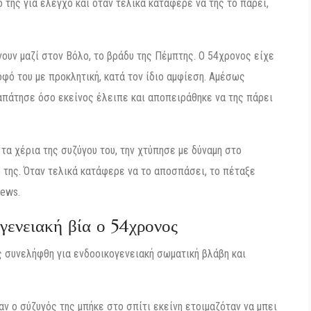
ό της για έλεγχο και όταν τελικά κατάφερε να της το πάρει,
ουν μαζί στον Βόλο, το βράδυ της Πέμπτης. Ο 54χρονος είχε
οφό του με προκλητική, κατά τον ίδιο αμφίεση. Αμέσως
ν απάτησε όσο εκείνος έλειπε και αποπειράθηκε να της πάρει
τα χέρια της συζύγου του, την χτύπησε με δύναμη στο
 της. Όταν τελικά κατάφερε να το αποσπάσει, το πέταξε
news.
γενειακή βία ο 54χρονος
ς συνελήφθη για ενδοοικογενειακή σωματική βλάβη και
αν ο σύζυγός της μπήκε στο σπίτι εκείνη ετοιμαζόταν να μπει